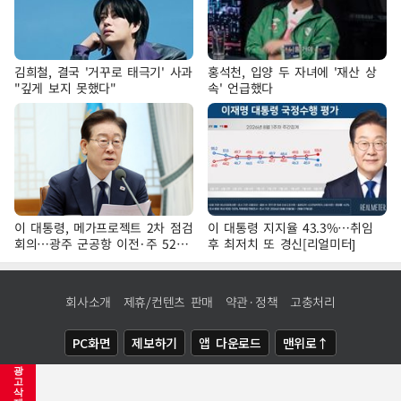
김희철, 결국 '거꾸로 태극기' 사과
홍석천, 입양 두 자녀에 '재산 상
"깊게 보지 못했다"
속' 언급했다
이 대통령, 메가프로젝트 2차 점검
이 대통령 지지율 43.3%…취임
회의…광주 군공항 이전·주 52시
후 최저치 또 경신[리얼미터]
간 예외 등 논의
회사소개
제휴/컨텐츠 판매
약관·정책
고충처리
PC화면
제보하기
앱 다운로드
맨위로↑
광
COPYRIGHTⓒ
NEWSIS
ALL RIGHTS RESERVED.
고
삭