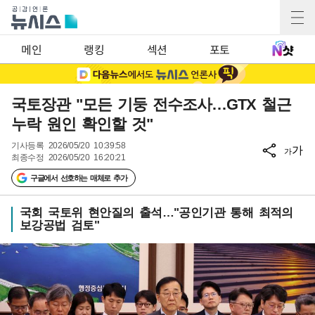
메인
랭킹
섹션
포토
국토장관 "모든 기둥 전수조사…GTX 철근
누락 원인 확인할 것"
기사등록
2026/05/20 10:39:58
가
가
최종수정
2026/05/20 16:20:21
구글에서 선호하는 매체로 추가
국회 국토위 현안질의 출석…"공인기관 통해 최적의
보강공법 검토"