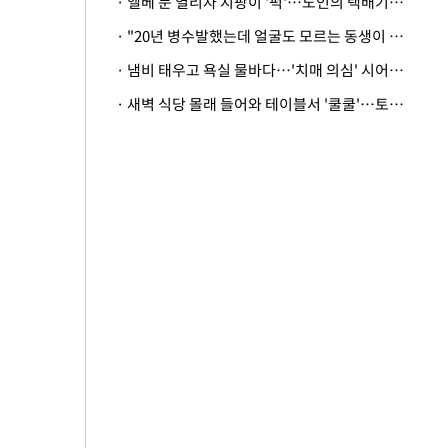
· 엘베 문 열리자 지팡이 '퍽'…노인의 택배기사 폭행 이유
· "20년 병수발했는데 얼굴도 모르는 동생이 유산 절반을"…배다른 형제 상속권 있을까
· 냄비 태우고 욕실 물바다…'치매 의심' 시어머니 검사 권유했다가 '날벼락'
· 새벽 식당 몰래 들어와 테이블서 '쿨쿨'…토사물 남기고 사라진 남성