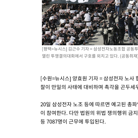
3시간 전 >
[속보]원·달러 환율, 7.7원 내린 1416.1원 마감
3시간 전 >
[속보] 노원서 40.1도 관측…서울, 2018년 이후 첫 40도
4시간 전 >
[속보]종합특검, '계엄 수용공간 확보' 신용해 前교정본부장 
4시간 전 >
외신들도 주목한 韓축구 파문…"국민적 공분에 수사 재개"
4시간 전 >
11시간 압수수색에 성접대 파문까지…'쑥대밭' 된 축구협회
[평택=뉴시스] 김근수 기자 = 삼성전자노동조합 공동
4시간 전 >
[속보]규제합리화위원회 부위원장에 김태유 서울대 공대 교
열린 투쟁결의대회에서 구호를 외치고 있다. (공동취재) 20
후임
[수원=뉴시스] 양효원 기자 = 삼성전자 노사
찰이 만일의 사태에 대비하며 촉각을 곤두세우
20일 삼성전자 노조 등에 따르면 예고된 총파업
이 참여한다. 다만 법원의 위법 쟁의행위 금지
등 7087명이 근무에 투입된다.