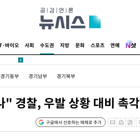
4.1%로
고 과감히
쪽 아웃바운
향
난지역 선포
IT·바이오
사회
수도권
지방
문화
스포츠
연예
지 못 갈
]
선제 대응"
경기동부
경기남부
경기북부
" 경찰, 우발 상황 대비 촉각
쳐
구글에서 선호하는 매체로 추가
기소