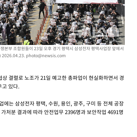
기소
투쟁본부 조합원들이 23일 오후 경기 평택시 삼성전자 평택사업장 앞에서
수…이병태
26.04.23.
photo@newsis.com
 협상 결렬로 노조가 21일 예고한 총파업이 현실화하면서 경
고 있다.
에는 삼성전자 평택, 수원, 용인, 광주, 구미 등 전체 공장
 가처분 결과에 따라 안전업무 2396명과 보안작업 4691명