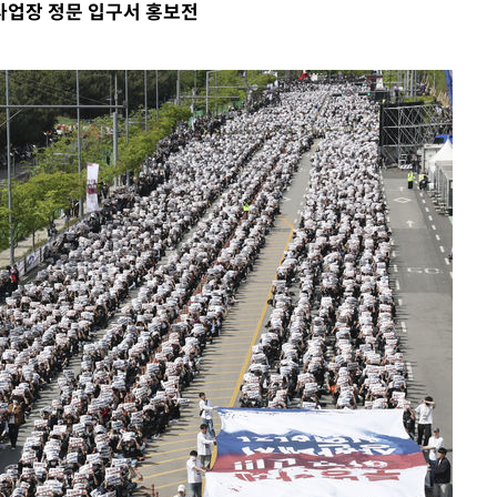
 사업장 정문 입구서 홍보전
수…이병태
지(종합)
0.3만개
4.1%로
고 과감히
쪽 아웃바운
향
난지역 선포
지 못 갈
]
선제 대응"
쳐