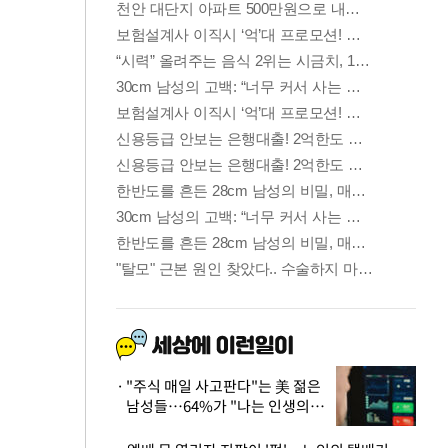
"주식 매일 사고판다"는 美 젊은
남성들…64%가 "나는 인생의
패배자“