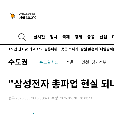
하향수정 (2보)
-9581초 전 >
[속보] 미 사업체, 일자리 7월에 2.3만 개 줄어…실업률은 
↓
-5444초 전 >
[속보]이 대통령 "부동산 공급 기존 사고방식 매달리지 말
2026.08.08 (토)
서울 30.2℃
실천"
-4529초 전 >
이란, "오만과 '중앙 단일 루트' 합의…북쪽 인바운드·남
드는 임시"
1시간 전 >
"낮 기온 소폭 하락"…수도권 폭염중대경보, 폭염경보로 하
1시간 전 >
[속보]이 대통령, '호우피해' 안동·의성 관할 4개 면 특별재
실시간
정치
국제
경제
금융
산업
1시간 전 >
[단독]중수청 지원 검사들, 정원 초과 시 낮은 계급 임용…희망
수도
1시간 전 >
낮 최고 37도 찜통더위…곳곳 소나기·강원 많은 비[내일날씨
2시간 전 >
SK하이닉스, 용인·청주 팹에 54조 투자…"AI 메모리 수요 
수도권
수도권최신
서울
인천·경기서부
3시간 전 >
여자배구 이재영·이다영 자매, 아제르바이잔 투란VC 입단
3시간 전 >
외국인 심판 성 접대 7경기 들여다보니…한국 축구 '5승 2무'
3시간 전 >
[속보]코스닥, 2.86포인트(0.36%) 내린 798.81마감
"삼성전자 총파업 현실 되나
3시간 전 >
[속보]코스피, 6200선 약보합…0.60% 내린 6258.77에 마
3시간 전 >
[속보]원·달러 환율, 7.7원 내린 1416.1원 마감
등록 2026.05.20 16:33:43
수정 2026.05.20 18:30:23
3시간 전 >
[속보] 노원서 40.1도 관측…서울, 2018년 이후 첫 40도
4시간 전 >
[속보]종합특검, '계엄 수용공간 확보' 신용해 前교정본부장 
4시간 전 >
외신들도 주목한 韓축구 파문…"국민적 공분에 수사 재개"