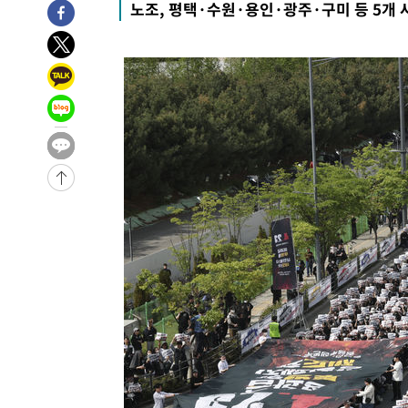
노조, 평택·수원·용인·광주·구미 등 5개
4시간 전 >
11시간 압수수색에 성접대 파문까지…'쑥대밭' 된 축구협회
4시간 전 >
[속보]규제합리화위원회 부위원장에 김태유 서울대 공대 교
후임
-13014초 전 >
이강인, 폭염 속 AT마드리드 첫 훈련…80명 식사 대접까
-10153초 전 >
미 사업체 일자리, 7월에 2.3만개 순감하고 그 전 2개월 1
하향수정 (2보)
-9601초 전 >
[속보] 미 사업체, 일자리 7월에 2.3만 개 줄어…실업률은 
↓
-5464초 전 >
[속보]이 대통령 "부동산 공급 기존 사고방식 매달리지 말
실천"
-4549초 전 >
이란, "오만과 '중앙 단일 루트' 합의…북쪽 인바운드·남
드는 임시"
1시간 전 >
"낮 기온 소폭 하락"…수도권 폭염중대경보, 폭염경보로 하
1시간 전 >
[속보]이 대통령, '호우피해' 안동·의성 관할 4개 면 특별재
1시간 전 >
[단독]중수청 지원 검사들, 정원 초과 시 낮은 계급 임용…희망
수도
1시간 전 >
낮 최고 37도 찜통더위…곳곳 소나기·강원 많은 비[내일날씨
2시간 전 >
SK하이닉스, 용인·청주 팹에 54조 투자…"AI 메모리 수요 
3시간 전 >
여자배구 이재영·이다영 자매, 아제르바이잔 투란VC 입단
3시간 전 >
외국인 심판 성 접대 7경기 들여다보니…한국 축구 '5승 2무'
3시간 전 >
[속보]코스닥, 2.86포인트(0.36%) 내린 798.81마감
3시간 전 >
[속보]코스피, 6200선 약보합…0.60% 내린 6258.77에 마