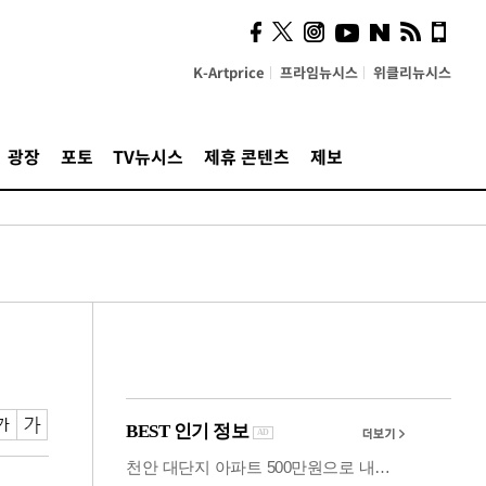
시, 스마트폰 액세서리에
NFC 더했다
K-Artprice
프라임뉴시스
위클리뉴시스
광장
포토
TV뉴시스
제휴 콘텐츠
제보