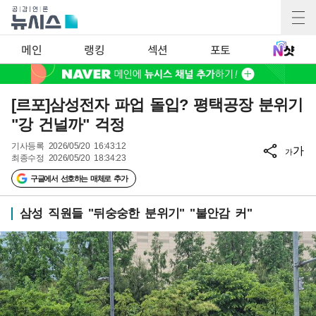
메인
랭킹
섹션
포토
[르포]삼성전자 파업 돌입? 평택공장 분위기
"강 건널까" 걱정
기사등록
2026/05/20 16:43:12
가
가
최종수정
2026/05/20 18:34:23
구글에서 선호하는 매체로 추가
삼성 직원들 "뒤숭숭한 분위기" "불안감 커"