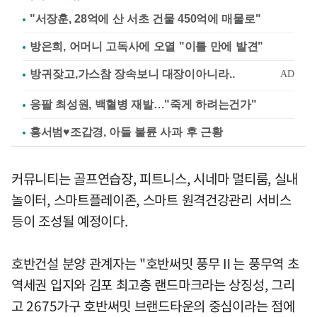
"서장훈, 28억에 산 서초 건물 450억에 매물로"
방은희, 어머니 고독사에 오열 "이틀 만에 발견"
응팔 최성원, 백혈병 재발…"죽게 하려는건가"
홍서범♥조갑경, 아들 불륜 사과 후 근황
커뮤니티는 골프연습장, 피트니스, 시네마 멀티룸, 실내
놀이터, 스마트플레이존, 스마트 원격건강관리 서비스
등이 조성될 예정이다.
호반건설 분양 관계자는 "호반써밋 풍무Ⅱ는 풍무역 초
역세권 입지와 김포 최고층 랜드마크라는 상징성, 그리
고 2675가구 호반써밋 브랜드타운의 중심이라는 점에