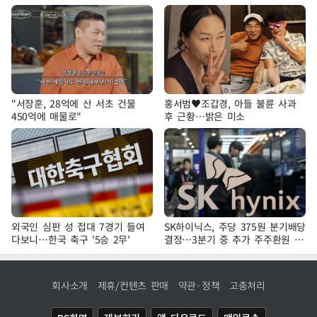
"서장훈, 28억에 산 서초 건물
홍서범♥조갑경, 아들 불륜 사과
450억에 매물로"
후 근황…밝은 미소
외국인 심판 성 접대 7경기 들여
SK하이닉스, 주당 375원 분기배당
다보니…한국 축구 '5승 2무'
결정…3분기 중 추가 주주환원 발
표
회사소개
제휴/컨텐츠 판매
약관·정책
고충처리