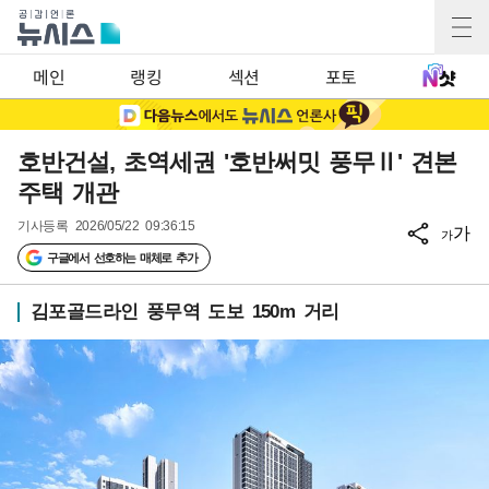
메인
랭킹
섹션
포토
호반건설, 초역세권 '호반써밋 풍무Ⅱ' 견본
주택 개관
기사등록
2026/05/22 09:36:15
가
가
구글에서 선호하는 매체로 추가
김포골드라인 풍무역 도보 150m 거리