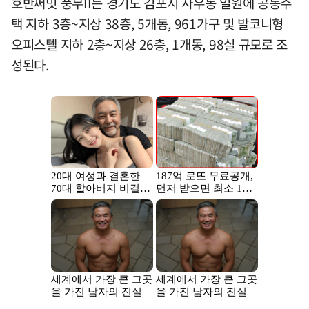
호반써밋 풍무II는 경기도 김포시 사우동 일원에 공동주
택 지하 3층~지상 38층, 5개동, 961가구 및 발코니형
오피스텔 지하 2층~지상 26층, 1개동, 98실 규모로 조
성된다.