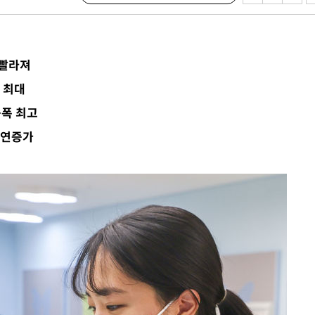
다"
협"
4%↑
 빨라져
침 준수"
수수색
 최대
태세 강
승폭 최고
자연증가
어"
·당황'
'
 혐의