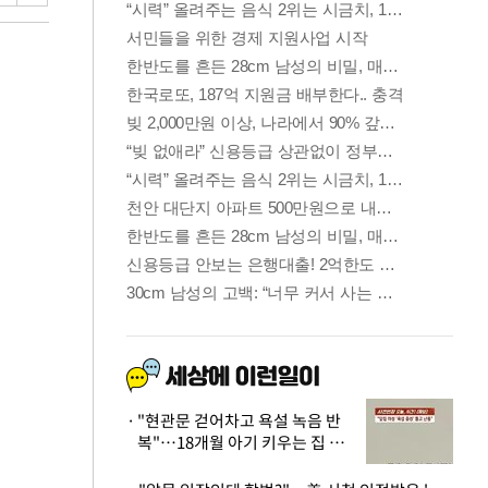
"현관문 걷어차고 욕설 녹음 반
복"…18개월 아기 키우는 집 뒤
흔든 '앞집의 비극'