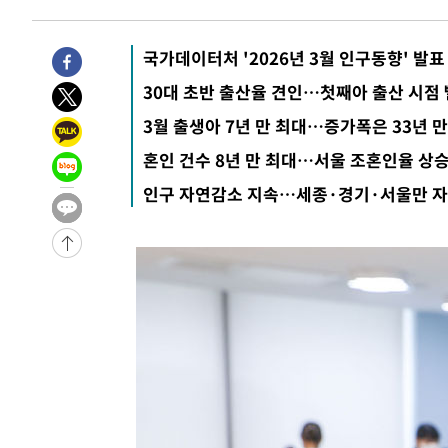
1시간 전 >
내일까지 39도 '펄펄'…기상청 "태풍 지나며 폭염 잠시 꺾인
1시간 전 >
트럼프, 한국계 진보 주지사 후보 맹공…"공산주의가 최대 위
국가데이터처 '2026년 3월 인구동향' 발표
-32160초 전 >
[속보] 뉴욕증시, 혼조 출발…나스닥 0.3%↓, 다우 0.1
30대 초반 출산율 견인…첫째아 출산 시점
-30953초 전 >
축구협회, 15년 전 심판 성 접대 파문에 "현재는 내부 지
-29638초 전 >
경찰, '홍명보는 2순위' 결론냈던 스포츠윤리센터도 압
3월 출생아 7년 만 최대…증가폭은 33년 만
-15234초 전 >
[속보]합참 "北 발사체는 단거리탄도미사일…감시·경계
혼인 건수 8년 만 최대…서울 조혼인율 상
화"
-14982초 전 >
日방위성, 北이 동해로 쏜 발사체는 탄도미사일 가능성
인구 자연감소 지속…세종·경기·서울만 
-13412초 전 >
[속보] SKT, 에이닷 서비스 장애 발생…"원인 파악 중"
-12818초 전 >
[속보]합참 "북, 동해상으로 미상 발사체 발사"
-12214초 전 >
'낮 최고 39도' 불볕더위…한밤 열대야도 계속[내일날씨]
-12173초 전 >
[속보]7~9일 프로야구 3연전도 폭염 취소…11일 재개
-11835초 전 >
"韓 외환시장 개입 관측 배경엔 美의 대한국 무역적자 있
-11662초 전 >
'월드컵 탈락 후폭풍' 축구협회…초유의 압수수색에 '충격
-11502초 전 >
서울 낮 37.9도, 올여름 최고치 경신…영등포 순간 '40도
-11064초 전 >
[속보]종합특검, 대검 추가 압수수색…내란 중요임무종사
-7159초 전 >
[속보]코스닥, 800p 회복…0.26% 오른 801.67 마감