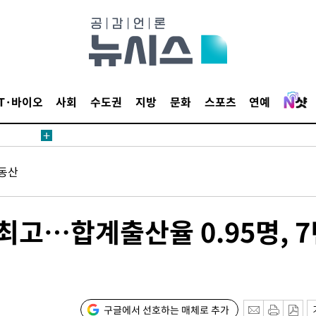
수수색
태세 강
IT·바이오
사회
수도권
지방
문화
스포츠
연예
어"
·당황'
동산
'
 혐의
최고…합계출산율 0.95명, 7
포착
하라 격파
구글에서 선호하는 매체로 추가