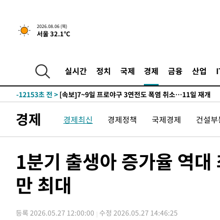
-29618초 전 >
경찰, '홍명보는 2순위' 결론냈던 스포츠윤리센터도 압
-15214초 전 >
[속보]합참 "北 발사체는 단거리탄도미사일…감시·경계
2026.08.06 (목)
화"
-14962초 전 >
日방위성, 北이 동해로 쏜 발사체는 탄도미사일 가능성
서울 32.1℃
-13392초 전 >
[속보] SKT, 에이닷 서비스 장애 발생…"원인 파악 중"
-12798초 전 >
[속보]합참 "북, 동해상으로 미상 발사체 발사"
실시간
정치
국제
경제
금융
산업
-12194초 전 >
'낮 최고 39도' 불볕더위…한밤 열대야도 계속[내일날씨]
-12153초 전 >
[속보]7~9일 프로야구 3연전도 폭염 취소…11일 재개
-11815초 전 >
"韓 외환시장 개입 관측 배경엔 美의 대한국 무역적자 있
-11642초 전 >
'월드컵 탈락 후폭풍' 축구협회…초유의 압수수색에 '충격
경제
경제최신
경제정책
국제경제
건설부
-11482초 전 >
서울 낮 37.9도, 올여름 최고치 경신…영등포 순간 '40도
-11044초 전 >
[속보]종합특검, 대검 추가 압수수색…내란 중요임무종사
1분기 출생아 증가율 역대 
-7139초 전 >
[속보]코스닥, 800p 회복…0.26% 오른 801.67 마감
-7069초 전 >
[속보]코스피, 301.88포인트(4.58%) 내린 6296.38 마감
만 최대
-6934초 전 >
[속보]원·달러 환율, 0.7원 내린 1423.8원 마감
-4533초 전 >
"여기 떨어졌다"…다누리, 스페이스X 로켓 달 충돌 흔적 
-1578초 전 >
손흥민, 5경기 연속골 실패…LAFC는 승부차기 끝 과달라
등록 2026.05.27 12:00:00
수정 2026.05.27 14:46:25