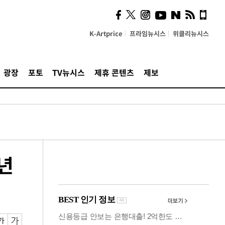
의견, 국토부·LH에 충실히
전달할 것"
K-Artprice
프라임뉴시스
위클리뉴시스
광장
포토
TV뉴시스
제휴 콘텐츠
제보
년