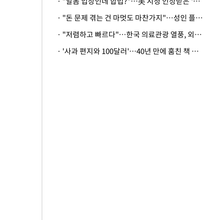
· "알몸 입장인데 합법?"…美 시청 인정받은 '누드' 레스토랑 화제
· "돈 문제 겪는 건 마멋도 마찬가지"…성인 플랫폼에 등장한 뜻밖의 스타
· "저렴하고 빠르다"…한국 의료관광 열풍, 외신도 주목
· '사과 편지와 100달러'…40년 만에 훔친 책 돌려준 美 절도범