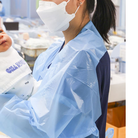
포착
하라 격파
다"
협"