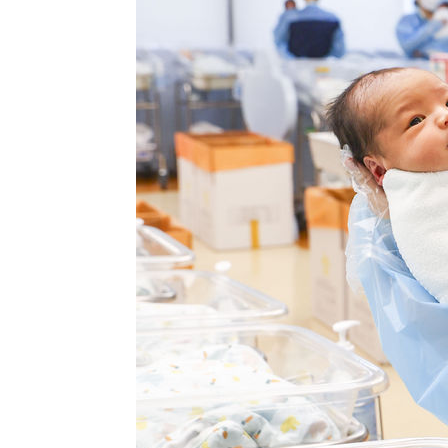
-7089초 전 >
[속보]코스피, 301.88포인트(4.58%) 내린 6296.38 마감
-6954초 전 >
[속보]원·달러 환율, 0.7원 내린 1423.8원 마감
-4553초 전 >
"여기 떨어졌다"…다누리, 스페이스X 로켓 달 충돌 흔적 
-1598초 전 >
손흥민, 5경기 연속골 실패…LAFC는 승부차기 끝 과달라
1시간 전 >
내일까지 39도 '펄펄'…기상청 "태풍 지나며 폭염 잠시 꺾인
1시간 전 >
트럼프, 한국계 진보 주지사 후보 맹공…"공산주의가 최대 위