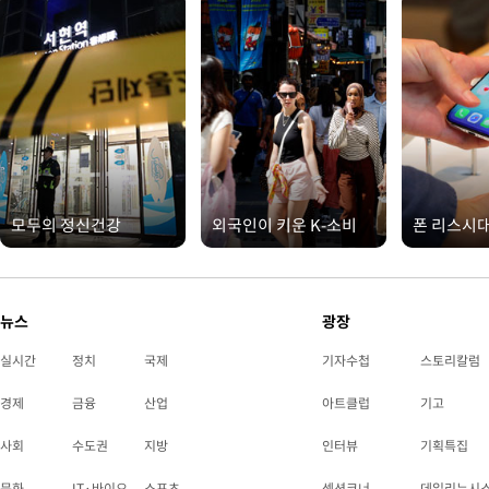
모두의 정신건강
외국인이 키운 K-소비
폰 리스시
뉴스
광장
실시간
정치
국제
기자수첩
스토리칼럼
경제
금융
산업
아트클럽
기고
사회
수도권
지방
인터뷰
기획특집
문화
IT·바이오
스포츠
섹션코너
데일리뉴시