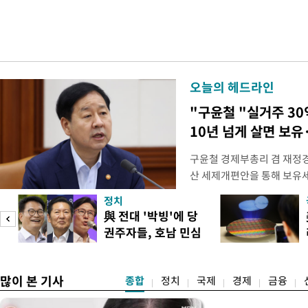
오늘의 헤드라인
"구윤철 "실거주 30
10년 넘게 살면 보유
구윤철 경제부총리 겸 재정경
산 세제개편안을 통해 보유
지적에 대해 "사는(실거주) 
정치
어들고 나중에 팔 때 양도세
與 전대 '박빙'에 당
총리는 이날 오전 MBC 라
권주자들, 호남 민심
터뷰에서 "이게(30억원 이하 
공략
많이 본 기사
종합
정치
국제
경제
금융