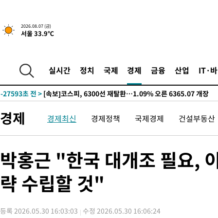
-29694초 전 >
"미 전국적 살모네라 식중독 원인은 멕시코산 할라피뇨"-- CD
-28207초 전 >
[속보]경찰·노동부, HL만도 평택사업장 끼임 사망 관련 압수
2026.08.07 (금)
-28088초 전 >
[속보]합수본, '투표율 허위 입력' 중앙·서울·경기도 선관위 등
서울 33.9℃
압수수색
-27843초 전 >
[속보]원·달러 환율, 오전 9시 1423.8원
-27639초 전 >
[속보]삼성전자·SK하이닉스 동반 강보합…1%대 상승 출발
실시간
정치
국제
경제
금융
산업
IT·
-27625초 전 >
[속보]코스닥, 5.95포인트(0.74%) 상승한 807.62개장
-27593초 전 >
[속보]코스피, 6300선 재탈환…1.09% 오른 6365.07 개장
-24758초 전 >
시리아 다마스쿠스 교외에서 미니버스 폭발.. 14명 부상, 3명은
태
경제
-24056초 전 >
입추에도 극한더위…서울 낮 39도 '폭염중대경보'
경제최신
경제정책
국제경제
건설부동산
-19020초 전 >
이란, 호르무즈서 "적국 목표물들"과 대치로 남부 케슘섬에서 
례 큰 폭발음
-17735초 전 >
[속보]美, 폴리실리콘 수입 규제…파생제품 15% 관세, 120일
박홍근 "한국 대개조 필요, 
발효
-15886초 전 >
[속보]트럼프, 美 원정출산 금지 행정명령 서명
-13586초 전 >
[속보] 뉴욕증시, 일제 하락 마감…나스닥 0.06%↓
략 수립할 것"
-31270초 전 >
민주 콩고 에볼라환자 4천명 돌파, 4053명 발생 1850명 사망
-30520초 전 >
[속보]'300억원대 사기 혐의' 차가원 대표 구속 송치
-29714초 전 >
"미 전국적 살모네라 식중독 원인은 멕시코산 할라피뇨"-- CD
등록 2026.05.30 16:03:03
수정 2026.05.30 16:06:24