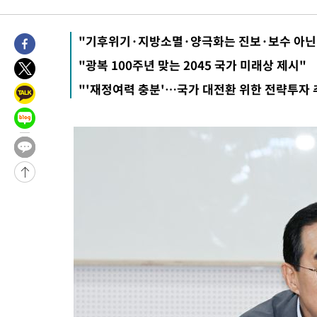
-28227초 전 >
[속보]경찰·노동부, HL만도 평택사업장 끼임 사망 관련 압수
-28108초 전 >
[속보]합수본, '투표율 허위 입력' 중앙·서울·경기도 선관위 등
"기후위기·지방소멸·양극화는 진보·보수 아닌
압수수색
-27863초 전 >
[속보]원·달러 환율, 오전 9시 1423.8원
"광복 100주년 맞는 2045 국가 미래상 제시"
-27659초 전 >
[속보]삼성전자·SK하이닉스 동반 강보합…1%대 상승 출발
-27645초 전 >
[속보]코스닥, 5.95포인트(0.74%) 상승한 807.62개장
"'재정여력 충분'…국가 대전환 위한 전략투자 
-27613초 전 >
[속보]코스피, 6300선 재탈환…1.09% 오른 6365.07 개장
-24778초 전 >
시리아 다마스쿠스 교외에서 미니버스 폭발.. 14명 부상, 3명은
태
-24076초 전 >
입추에도 극한더위…서울 낮 39도 '폭염중대경보'
-19040초 전 >
이란, 호르무즈서 "적국 목표물들"과 대치로 남부 케슘섬에서 
례 큰 폭발음
-17755초 전 >
[속보]美, 폴리실리콘 수입 규제…파생제품 15% 관세, 120일
발효
-15906초 전 >
[속보]트럼프, 美 원정출산 금지 행정명령 서명
-13606초 전 >
[속보] 뉴욕증시, 일제 하락 마감…나스닥 0.06%↓