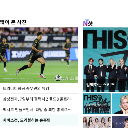
많이 본 사진
컴백하는 스키즈
입추 하루 앞둔 전남광
트리니티항공 승무원의 워킹
폭염
삼성전자, 7일부터 갤럭시 Z 폴드8 울트라·폴드8·플립8 출시
멕시코 인플루언서, 라방 중 괴한 총격으로 사망
치바스전, 드리블하는 손흥민