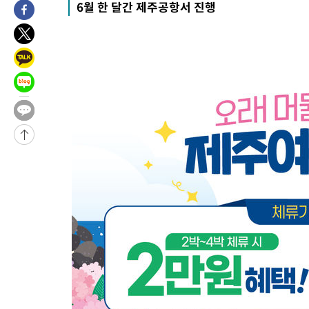
-11342초 전 >
[속보]與 당대표 경선, 경북 권리당원 투표 김민석 47.37%·
6월 한 달간 제주공항서 진행
45.71%
-11244초 전 >
[속보]與 당대표 경선, 대구 권리당원 투표 정청래 47.82%·
46.35%
-11041초 전 >
[속보]與 당대표 경선, 강원 권리당원 투표 김민석 승리…50.3
득표
-8959초 전 >
"일본축구협회, 대한축구협회 성 접대 의혹 심판 조사"
-1601초 전 >
[속보]장은수, KLPGA 제주삼다수 역전 우승…데뷔 10년 차에 
상
50분 전 >
"얼마나 더웠으면"…안동 물길공원서 헤엄친 구렁이 '소동'
51분 전 >
손흥민, 68분 뛰고 2경기 침묵…LAFC, 톨루카에 1-0 승리(종합)
-31153초 전 >
데뷔전 치르고 반성한 이강인 "한국 축구, 좋은 부분도 봐 달라
-29291초 전 >
시메오네 감독 "이강인 다재다능한 선수…다양한 역할 맡길 것
-25732초 전 >
이강인, 5만 관중 앞 ATM 데뷔…뜨거운 응원 속 새출발(종합)
-25488초 전 >
'AT마드리드 7번' 이강인 데뷔전…맨시티에 1-3 역전패(종합)
-23227초 전 >
'AT마드리드 7번' 이강인, 맨시티 상대로 비공식 데뷔전
-22729초 전 >
[속보]'AT마드리드 7번' 이강인, 맨시티 상대로 비공식 데뷔전
-20793초 전 >
네타냐후, 트럼프의 가자 평화 2차 15개조 평화안 '거부'
-17389초 전 >
이강인 ATM 입단식에 '상암벌 들썩'…"세계적인 선수 되길"
-16385초 전 >
태풍 돌핀, 중 저장성 타이저우시 해안에 상륙 (1보)