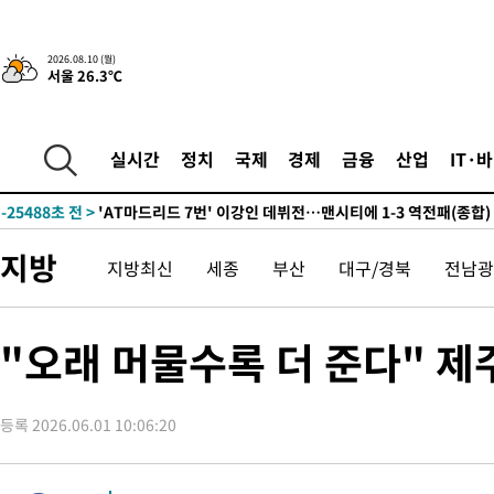
2026.08.10 (월)
51분 전 >
손흥민, 68분 뛰고 2경기 침묵…LAFC, 톨루카에 1-0 승리(종합)
서울 26.3℃
-31153초 전 >
데뷔전 치르고 반성한 이강인 "한국 축구, 좋은 부분도 봐 달라
-29291초 전 >
시메오네 감독 "이강인 다재다능한 선수…다양한 역할 맡길 것
실시간
정치
국제
경제
금융
산업
IT·
-25732초 전 >
이강인, 5만 관중 앞 ATM 데뷔…뜨거운 응원 속 새출발(종합)
-25488초 전 >
'AT마드리드 7번' 이강인 데뷔전…맨시티에 1-3 역전패(종합)
-23227초 전 >
'AT마드리드 7번' 이강인, 맨시티 상대로 비공식 데뷔전
-22729초 전 >
[속보]'AT마드리드 7번' 이강인, 맨시티 상대로 비공식 데뷔전
지방
지방최신
세종
부산
대구/경북
전남광
-20793초 전 >
네타냐후, 트럼프의 가자 평화 2차 15개조 평화안 '거부'
-17389초 전 >
이강인 ATM 입단식에 '상암벌 들썩'…"세계적인 선수 되길"
"오래 머물수록 더 준다" 제
-16385초 전 >
태풍 돌핀, 중 저장성 타이저우시 해안에 상륙 (1보)
-13731초 전 >
AT마드리드 데뷔 앞둔 이강인, 맨시티전 선발 대신 '벤치 시작'
-12361초 전 >
[속보]與 강원·TK 당원투표 합산 김민석 48.54%로 승리…
등록 2026.06.01 10:06:20
44.40%
-11695초 전 >
與 강원·TK 당원투표 합산 김민석 46.01%로 승리…정청래
44.53%
-11535초 전 >
[속보]與전대 권리당원투표…강원·경북 김민석, 대구 정청래 