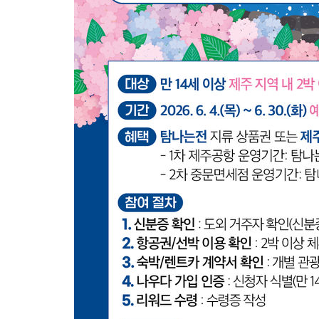
-13731초 전 >
AT마드리드 데뷔 앞둔 이강인, 맨시티전 선발 대신 '벤치 시작'
-12361초 전 >
[속보]與 강원·TK 당원투표 합산 김민석 48.54%로 승리…
44.40%
-11695초 전 >
與 강원·TK 당원투표 합산 김민석 46.01%로 승리…정청래
44.53%
-11535초 전 >
[속보]與전대 권리당원투표…강원·경북 김민석, 대구 정청래 
-11342초 전 >
[속보]與 당대표 경선, 경북 권리당원 투표 김민석 47.37%·
45.71%
-11244초 전 >
[속보]與 당대표 경선, 대구 권리당원 투표 정청래 47.82%·
46.35%
-11041초 전 >
[속보]與 당대표 경선, 강원 권리당원 투표 김민석 승리…50.3
득표
-8959초 전 >
"일본축구협회, 대한축구협회 성 접대 의혹 심판 조사"
-1601초 전 >
[속보]장은수, KLPGA 제주삼다수 역전 우승…데뷔 10년 차에 
상
50분 전 >
"얼마나 더웠으면"…안동 물길공원서 헤엄친 구렁이 '소동'
51분 전 >
손흥민, 68분 뛰고 2경기 침묵…LAFC, 톨루카에 1-0 승리(종합)