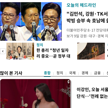
오늘의 헤드라인
"김민석, 강원·TK서 
박빙 승부 속 호남에 
더불어민주당 8·17 전당대
보가 9일 강원·대구·경북 
연속 정청래 후보를 눌렀다.
정치
경선에서 1승 1패를 주고 받
한 총리 "청년 일자
연승하며 '3승 1패'로 누적 
리 중요…곧 정부 대
간 누적 득표율(가중치 미반영)
책"
많이 본 기사
종합
정치
국제
경제
금융
이강인, 오늘 서
단식…'전례 없는