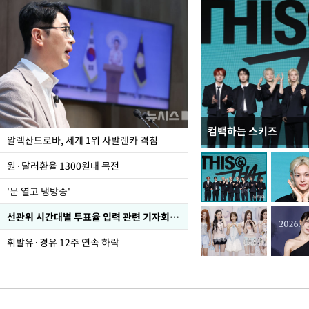
컴백하는 스키즈
폭염 속 주말 풍경은?
알렉산드로바, 세계 1위 사발렌카 격침
원·달러환율 1300원대 목전
'문 열고 냉방중'
선관위 시간대별 투표율 입력 관련 기자회견하는 주진우 의원
휘발유·경유 12주 연속 하락