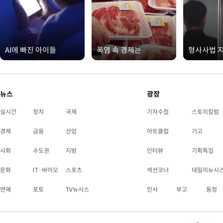
AI에 빠진 아이들
폭염 속 경제는
형사사법 
뉴스
광장
실시간
정치
국제
기자수첩
스토리칼럼
경제
금융
산업
아트클럽
기고
사회
수도권
지방
인터뷰
기획특집
문화
IT·바이오
스포츠
섹션코너
데일리뉴시
연예
포토
TV뉴시스
인사
부고
동정