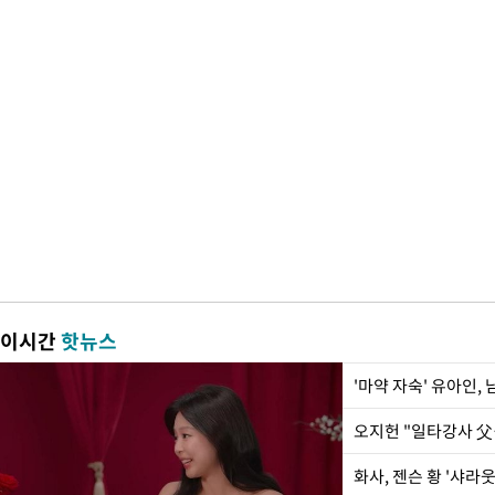
이시간
핫뉴스
'마약 자숙' 유아인,
화사, 젠슨 황 '샤라웃