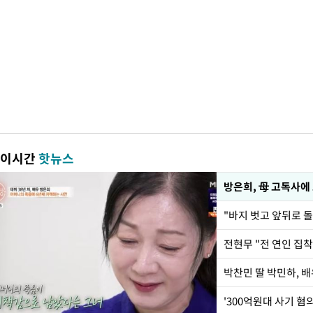
이시간
핫뉴스
방은희, 母 고독사에 
전현무 "전 연인 집
'300억원대 사기 혐