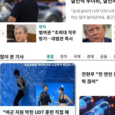
살인적 무더위, 살인
"요새 날씨가 너무 더우니까
하는 일이 늘어났어요. 출근
거나, 누가 길을 막고 서 있
정치
(40대 직장인 A씨) 유례없
범여권 "조희대 직무
에도 쉽게 짜증을 내거나 
방기…대법관 즉시
있다. 높은 기온과 습도가 
송
제청"
많이 본 기사
종합
정치
국제
경제
금융
전현무 "전 연인
락 끊어"
"여군 지원 막힌 UDT 훈련 직접 해