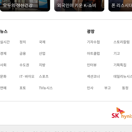
모두의 정신건강
외국인이 키운 K-소비
폰 리스시
뉴스
광장
실시간
정치
국제
기자수첩
스토리칼럼
경제
금융
산업
아트클럽
기고
사회
수도권
지방
인터뷰
기획특집
문화
IT·바이오
스포츠
섹션코너
데일리뉴시
연예
포토
TV뉴시스
인사
부고
동정