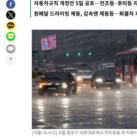
자동차규칙 개정안 5일 공포…전조등·후미등 
-22523초 전 >
민주 콩고 에볼라환자 4천명 돌파, 4053명 발생 1850명 사망
원페달 드라이빙 제동, 감속땐 제동등…화물차
-21773초 전 >
[속보]'300억원대 사기 혐의' 차가원 대표 구속 송치
-20967초 전 >
"미 전국적 살모네라 식중독 원인은 멕시코산 할라피뇨"-- CD
-19480초 전 >
[속보]경찰·노동부, HL만도 평택사업장 끼임 사망 관련 압수
-19361초 전 >
[속보]합수본, '투표율 허위 입력' 중앙·서울·경기도 선관위 등
압수수색
-19116초 전 >
[속보]원·달러 환율, 오전 9시 1423.8원
-18912초 전 >
[속보]삼성전자·SK하이닉스 동반 강보합…1%대 상승 출발
-18898초 전 >
[속보]코스닥, 5.95포인트(0.74%) 상승한 807.62개장
-18866초 전 >
[속보]코스피, 6300선 재탈환…1.09% 오른 6365.07 개장
-16031초 전 >
시리아 다마스쿠스 교외에서 미니버스 폭발.. 14명 부상, 3명은
태
-15329초 전 >
입추에도 극한더위…서울 낮 39도 '폭염중대경보'
-10293초 전 >
이란, 호르무즈서 "적국 목표물들"과 대치로 남부 케슘섬에서 
례 큰 폭발음
-9008초 전 >
[속보]美, 폴리실리콘 수입 규제…파생제품 15% 관세, 120일 후
효
-7159초 전 >
[속보]트럼프, 美 원정출산 금지 행정명령 서명
-4859초 전 >
[속보] 뉴욕증시, 일제 하락 마감…나스닥 0.06%↓
[서울=뉴시스] 서울 종로구 세종대로에서 전조등을 켠 차량