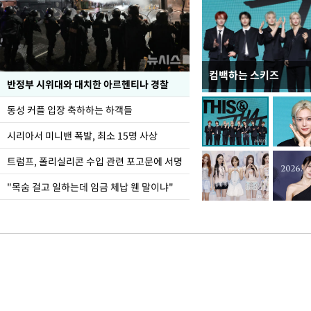
컴백하는 스키즈
입추 코앞인데 전국엔 
반정부 시위대와 대치한 아르헨티나 경찰
동성 커플 입장 축하하는 하객들
시리아서 미니밴 폭발, 최소 15명 사상
트럼프, 폴리실리콘 수입 관련 포고문에 서명
"목숨 걸고 일하는데 임금 체납 웬 말이냐"