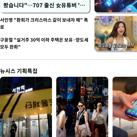
봤습니다"…707 출신 女유튜버 '완
벽 소화'
서인영 "환희가 크리스마스 같이 보내자 해" 폭
로
구윤철 "실거주 30억 이하 주택은 보유·양도세
모두 완화"
뉴시스 기획특집