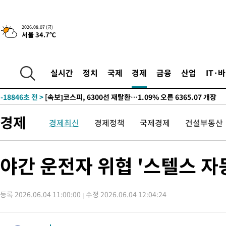
-20947초 전 >
"미 전국적 살모네라 식중독 원인은 멕시코산 할라피뇨"-- CD
-19460초 전 >
[속보]경찰·노동부, HL만도 평택사업장 끼임 사망 관련 압수
2026.08.07 (금)
서울 34.7℃
-19341초 전 >
[속보]합수본, '투표율 허위 입력' 중앙·서울·경기도 선관위 등
압수수색
-19096초 전 >
[속보]원·달러 환율, 오전 9시 1423.8원
-18892초 전 >
[속보]삼성전자·SK하이닉스 동반 강보합…1%대 상승 출발
실시간
정치
국제
경제
금융
산업
IT·
-18878초 전 >
[속보]코스닥, 5.95포인트(0.74%) 상승한 807.62개장
-18846초 전 >
[속보]코스피, 6300선 재탈환…1.09% 오른 6365.07 개장
-16011초 전 >
시리아 다마스쿠스 교외에서 미니버스 폭발.. 14명 부상, 3명은
경제
경제최신
경제정책
국제경제
건설부동산
태
-15309초 전 >
입추에도 극한더위…서울 낮 39도 '폭염중대경보'
-10273초 전 >
이란, 호르무즈서 "적국 목표물들"과 대치로 남부 케슘섬에서 
례 큰 폭발음
-8988초 전 >
[속보]美, 폴리실리콘 수입 규제…파생제품 15% 관세, 120일 후
야간 운전자 위협 '스텔스 
효
-7139초 전 >
[속보]트럼프, 美 원정출산 금지 행정명령 서명
-4839초 전 >
[속보] 뉴욕증시, 일제 하락 마감…나스닥 0.06%↓
등록 2026.06.04 11:00:00
수정 2026.06.04 12:04:24
-28897초 전 >
[속보] 7월 중국 수출 23.9%↑ 수입 27.5%↑…무역총액
25.3%↑
-26057초 전 >
[속보]'채상병 순직 책임' 임성근, 항소심도 징역 3년
-25923초 전 >
[속보]종합특검, '관저이전 봐주기 감사' 유병호 구속기소