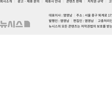
회사소개
광고 · 제휴 문의
제휴사 안내
콘텐츠 판매
저작권 규약
고
대표이사 : 염영남
주소 : 서울 중구 퇴계로 1
발행인 : 염영남
편집인 : 염영남
고충처리인
뉴시스의 모든 콘텐츠는 저작권법의 보호를 받는 바, 무