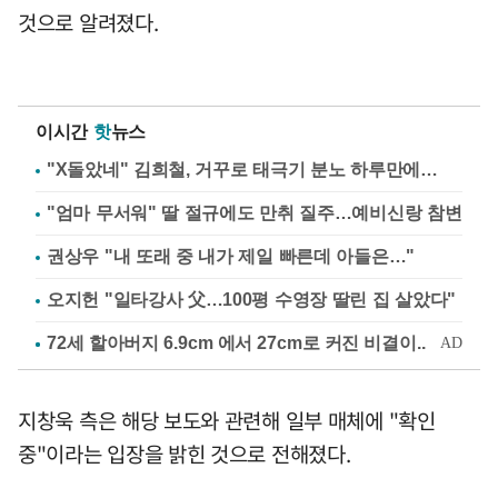
것으로 알려졌다.
이시간
핫
뉴스
"X돌았네" 김희철, 거꾸로 태극기 분노 하루만에…
"엄마 무서워" 딸 절규에도 만취 질주…예비신랑 참변
권상우 "내 또래 중 내가 제일 빠른데 아들은…"
오지헌 "일타강사 父…100평 수영장 딸린 집 살았다"
지창욱 측은 해당 보도와 관련해 일부 매체에 "확인
중"이라는 입장을 밝힌 것으로 전해졌다.