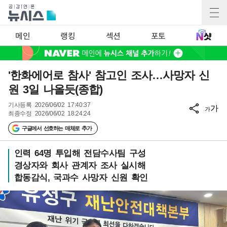
메인
랭킹
섹션
포토
'한화에어로 참사' 참고인 조사…사망자 신
원 3일 나올듯(종합)
기사등록
2026/06/02 17:40:37
가
가
최종수정
2026/06/02 18:24:24
구글에서 선호하는 매체로 추가
인력 64명 투입해 전담수사팀 구성
경상자와 회사 관계자 조사 실시해
합동감식, 국과수 사망자 신원 확인