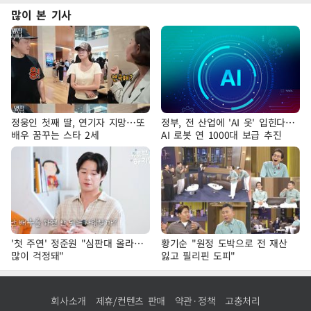
많이 본 기사
정웅인 첫째 딸, 연기자 지망…또
정부, 전 산업에 'AI 옷' 입힌다…
배우 꿈꾸는 스타 2세
AI 로봇 연 1000대 보급 추진
'첫 주연' 정준원 "심판대 올라…
황기순 "원정 도박으로 전 재산
많이 걱정돼"
잃고 필리핀 도피"
회사소개
제휴/컨텐츠 판매
약관·정책
고충처리