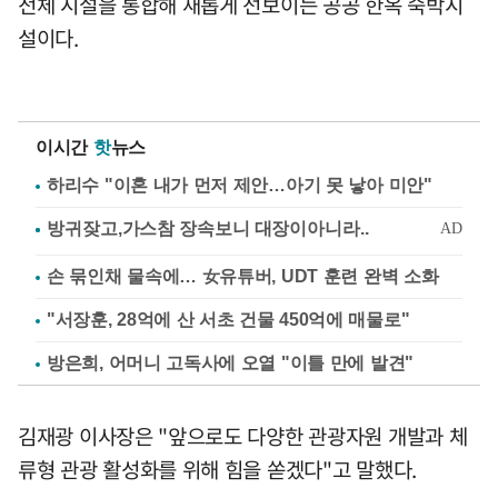
전체 시설을 통합해 새롭게 선보이는 공공 한옥 숙박시
설이다.
이시간
핫
뉴스
하리수 "이혼 내가 먼저 제안…아기 못 낳아 미안"
손 묶인채 물속에… 女유튜버, UDT 훈련 완벽 소화
"서장훈, 28억에 산 서초 건물 450억에 매물로"
방은희, 어머니 고독사에 오열 "이틀 만에 발견"
김재광 이사장은 "앞으로도 다양한 관광자원 개발과 체
류형 관광 활성화를 위해 힘을 쏟겠다"고 말했다.