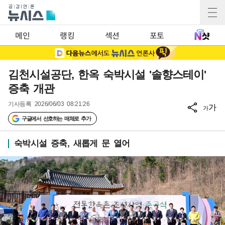
메인
랭킹
섹션
포토
김천시설공단, 한옥 숙박시설 '솔향스테이'
증축 개관
기사등록
2026/06/03 08:21:26
가
가
구글에서 선호하는 매체로 추가
숙박시설 증축, 새롭게 문 열어