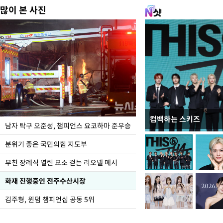
많이 본 사진
컴백하는 스키즈
한-미, UFS연합연습 1
남자 탁구 오준성, 챔피언스 요코하마 준우승
분위기 좋은 국민의힘 지도부
부친 장례식 열린 묘소 걷는 리오넬 메시
화재 진행중인 전주수산시장
김주형, 윈덤 챔피언십 공동 5위