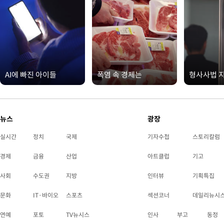
AI에 빠진 아이들
폭염 속 경제는
형사사법 
뉴스
광장
실시간
정치
국제
기자수첩
스토리칼럼
경제
금융
산업
아트클럽
기고
사회
수도권
지방
인터뷰
기획특집
문화
IT·바이오
스포츠
섹션코너
데일리뉴시
연예
포토
TV뉴시스
인사
부고
동정