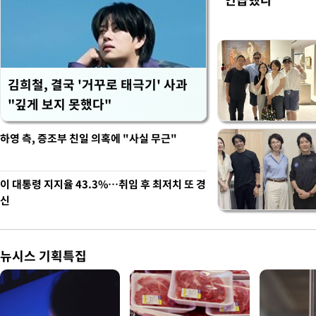
김희철, 결국 '거꾸로 태극기' 사과
"깊게 보지 못했다"
하영 측, 증조부 친일 의혹에 "사실 무근"
이 대통령 지지율 43.3%…취임 후 최저치 또 경
신
뉴시스 기획특집