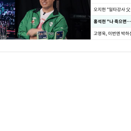
홍석천 "나 죽으면…