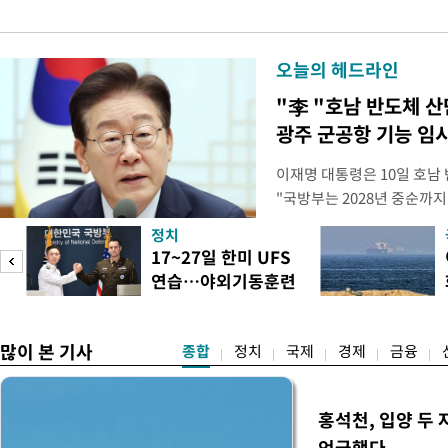
오늘의 헤드라인
"李 "호남 반도체 
광주 군공항 기능 임
이재명 대통령은 10일 호남
"국방부는 2028년 중순까지
으로 임시 배치해서 광주 군
정치
조기에 활용될 수 있도록 조
미
17~27일 한미 UFS
대통령은 이날 오후 청와대에
연습…야외기동훈련
차 민관합동 점검회의'에서 
차
14건
많이 본 기사
종합
정치
국제
경제
금융
홍석천, 입양 두 
언급했다