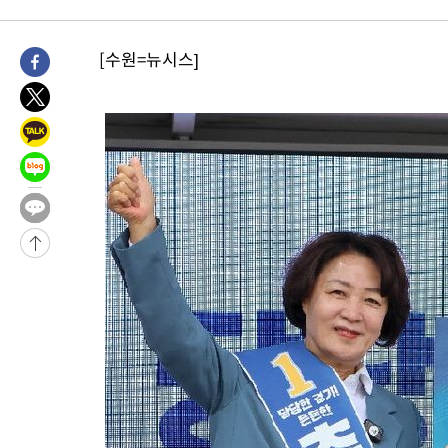
4분 전 >
[속보]지하철 1호선 상행선 용산역 무정차 통과…"집회·시위"
31분 전 >
'낮 최고 34도' 전국 더위 지속…강원·경상권 오전 비
[수원=뉴시스]
54분 전 >
파키스탄 보안군, 대 테러작전으로 남서부의 무장세력 소탕전..15명
해
1시간 전 >
인천 앞바다 연락두절 모터보트 승선원 3명 전원 구조
1시간 전 >
이집트, 가자 협상 당사자들에게 약속이행과 방해금지 촉구
2시간 전 >
트럼프, 이란 추가 요구에 "저강도 대응…이건 체스게임"
-31359초 전 >
[속보]경찰, '내부 비리' 자진신고자 징계 감면…포상금 1억으
대
-30603초 전 >
누그러진 극한 폭염…'낮 최고 34도' 무더위는 이어져[내일날씨
-27194초 전 >
제주 골프장서 멧돼지 출현 결국 사살…'이용객 대피'
-25012초 전 >
[속보]원·달러 환율, 2.3원 오른 1418.4원 마감
-24856초 전 >
[속보]코스피, 40.89포인트(0.65%) 오른 6299.66 마감
-24842초 전 >
[속보]코스닥, 55.66포인트(6.97%) 오른 854.47 마감
-21549초 전 >
대포통장 107개로 불법도박 수익 5062억 세탁…19명 검거
-20026초 전 >
[속보]이 대통령 "2028년 중순까지 광주 군공항 기능 다른 군
으로 임시 배치해 산단 조기 착공"
-17176초 전 >
포항스틸야드 관중석 천장 석재 낙하…K리그 전구장 긴급 점검
-5824초 전 >
[속보]'전장연 시위' 1호선 용산역 상행선 무정차 통과 종료