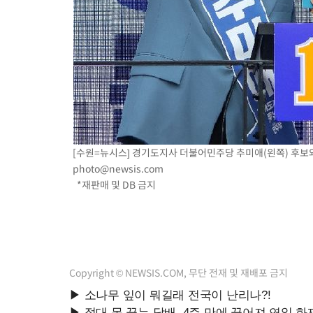
-4302초 전 >
[속보]코스닥 지수 5%대 급등에 '매수 사이드카' 발동
-1588초 전 >
[속보]원·달러 환율, 오전 9시 1410.3원
-1326초 전 >
[속보]코스닥, 8.85포인트(1.11%) 오른 807.66 개장
-1322초 전 >
[속보]코스피, 47.56포인트(0.76%) 오른 6306.33 개장
4분 전 >
[속보]지하철 1호선 상행선 용산역 무정차 통과…"집회·시위"
31분 전 >
'낮 최고 34도' 전국 더위 지속…강원·경상권 오전 비
54분 전 >
파키스탄 보안군, 대 테러작전으로 남서부의 무장세력 소탕전..15명
해
[수원=뉴시스] 경기도지사 더불어민주당 추미애(왼쪽) 후보와 
1시간 전 >
인천 앞바다 연락두절 모터보트 승선원 3명 전원 구조
photo@newsis.com
1시간 전 >
이집트, 가자 협상 당사자들에게 약속이행과 방해금지 촉구
*재판매 및 DB 금지
2시간 전 >
트럼프, 이란 추가 요구에 "저강도 대응…이건 체스게임"
Copyright © NEWSIS.COM, 무단 전재 및 재배포 금지