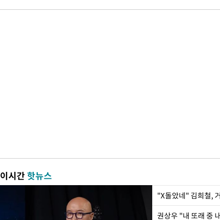
이시간
핫뉴스
"X돌았네" 김희철,
권상우 "내 또래 중 