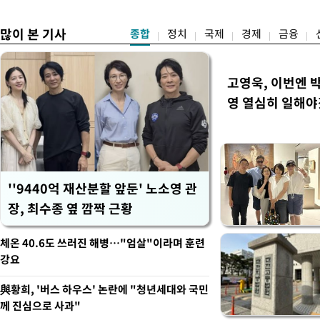
필요"
많이 본 기사
종합
정치
국제
경제
금융
고영욱, 이번엔 
영 열심히 일해야
''9440억 재산분할 앞둔' 노소영 관
장, 최수종 옆 깜짝 근황
체온 40.6도 쓰러진 해병…"엄살"이라며 훈련
강요
與황희, '버스 하우스' 논란에 "청년세대와 국민
께 진심으로 사과"