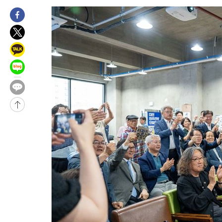
-6989초 전 >
[속보]코스닥, 55.66포인트(6.97%) 오른 854.47 마감
-3696초 전 >
대포통장 107개로 불법도박 수익 5062억 세탁…19명 검거
-2173초 전 >
[속보]이 대통령 "2028년 중순까지 광주 군공항 기능 다른 군공
로 임시 배치해 산단 조기 착공"
11분 전 >
포항스틸야드 관중석 천장 석재 낙하…K리그 전구장 긴급 점검
3시간 전 >
[속보]'전장연 시위' 1호선 용산역 상행선 무정차 통과 종료
3시간 전 >
[속보]코스닥 지수 5%대 급등에 '매수 사이드카' 발동
4시간 전 >
[속보]원·달러 환율, 오전 9시 1410.3원
-32236초 전 >
콜롬비아서 규모 7.4 지진 발생…"수도 보고타까지 흔들려"
-30440초 전 >
[속보]콜롬비아서 규모 6.8 지진…카르타고 인근서 발생
-24213초 전 >
한국계 프란체스카 홍 등 美 진보파 '약진'…2028년 대선판 
-23610초 전 >
구윤철 "ISA 제도 개편안 관련 '與 제안'에 공감…제도 보완 
검토"
-16931초 전 >
[단독]체온 40.6도 쓰러진 해명…"엄살"이라며 훈련강요
-15939초 전 >
[속보]강훈식 "충청권 246조·영남권 107조 투자 프로젝트 올
수"
-15586초 전 >
[속보]강훈식 "반도체 함께 성장 프로젝트 10년간 1조원 규모 
진…상생무역금융 5조 공급"
-15138초 전 >
[속보]강훈식 "연내 메가특구특별법 제정 추진…인허가·환경
평가 단축"
-13506초 전 >
[속보]경찰, '내부 비리' 자진신고자 징계 감면…포상금 1억으