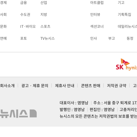
경제
금융
산업
아트클럽
기고
사회
수도권
지방
인터뷰
기획특집
문화
IT·바이오
스포츠
섹션코너
데일리뉴시
연예
포토
TV뉴시스
인사
부고
동정
회사소개
광고 · 제휴 문의
제휴사 안내
콘텐츠 판매
저작권 규약
고
대표이사 : 염영남
주소 : 서울 중구 퇴계로 1
발행인 : 염영남
편집인 : 염영남
고충처리인
뉴시스의 모든 콘텐츠는 저작권법의 보호를 받는 바, 무