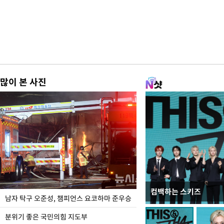
많이 본 사진
컴백하는 스키즈
한-미, UFS연합연습 1
남자 탁구 오준성, 챔피언스 요코하마 준우승
분위기 좋은 국민의힘 지도부