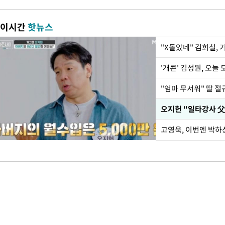
이시간
핫뉴스
"X돌았네" 김희철,
'개콘' 김성원, 오늘