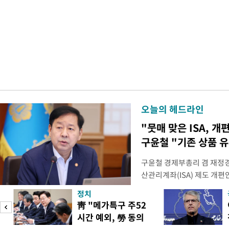
오늘의 헤드라인
"뭇매 맞은 ISA, 개
구윤철 "기존 상품 
구윤철 경제부총리 겸 재정경
산관리계좌(ISA) 제도 개편
다"며 "국민 의견까지 수렴해
정치
토할 예정"이라고 밝혔다. 
靑 "메가특구 주52
셜미디어(SNS) 엑스(X·옛
시간 예외, 勞 동의
개편안은 지난 4일부터 오는