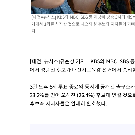
대
-12750초 전 >
누그러진 극한 폭염…'낮 최고 34도' 무더위는 이어져[내일날씨
-9341초 전 >
제주 골프장서 멧돼지 출현 결국 사살…'이용객 대피'
[대전=뉴시스] KBS와 MBC, SBS 등 지상파 방송 3사
-7159초 전 >
[속보]원·달러 환율, 2.3원 오른 1418.4원 마감
거에서 1위를 차지한 것으로 나오자 성 후보와 지자들이 기뻐하고 
-7003초 전 >
[속보]코스피, 40.89포인트(0.65%) 오른 6299.66 마감
지
-6989초 전 >
[속보]코스닥, 55.66포인트(6.97%) 오른 854.47 마감
-3696초 전 >
대포통장 107개로 불법도박 수익 5062억 세탁…19명 검거
-2173초 전 >
[속보]이 대통령 "2028년 중순까지 광주 군공항 기능 다른 군공
로 임시 배치해 산단 조기 착공"
[대전=뉴시스]유순상 기자 = KBS와 MBC, SB
11분 전 >
포항스틸야드 관중석 천장 석재 낙하…K리그 전구장 긴급 점검
에서 성광진 후보가 대전시교육감 선거에서 승리할
3시간 전 >
[속보]'전장연 시위' 1호선 용산역 상행선 무정차 통과 종료
3시간 전 >
[속보]코스닥 지수 5%대 급등에 '매수 사이드카' 발동
3일 오후 6시 투표 종료와 동시에 공개된 출구조
4시간 전 >
[속보]원·달러 환율, 오전 9시 1410.3원
33.2%를 얻어 오석진 (26.4%) 후보에 앞설 
후보측 지지자들은 일제히 환호했다.