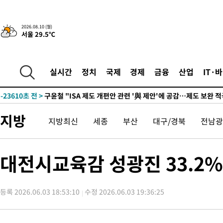
2026.08.10 (월)
4시간 전 >
[속보]원·달러 환율, 오전 9시 1410.3원
서울 29.5℃
-32236초 전 >
콜롬비아서 규모 7.4 지진 발생…"수도 보고타까지 흔들려"
-30440초 전 >
[속보]콜롬비아서 규모 6.8 지진…카르타고 인근서 발생
실시간
정치
국제
경제
금융
산업
IT·
-24213초 전 >
한국계 프란체스카 홍 등 美 진보파 '약진'…2028년 대선판 
-23610초 전 >
구윤철 "ISA 제도 개편안 관련 '與 제안'에 공감…제도 보완 
검토"
-16931초 전 >
[단독]체온 40.6도 쓰러진 해명…"엄살"이라며 훈련강요
-15939초 전 >
[속보]강훈식 "충청권 246조·영남권 107조 투자 프로젝트 올
지방
지방최신
세종
부산
대구/경북
전남광
수"
-15586초 전 >
[속보]강훈식 "반도체 함께 성장 프로젝트 10년간 1조원 규모 
진…상생무역금융 5조 공급"
-15138초 전 >
[속보]강훈식 "연내 메가특구특별법 제정 추진…인허가·환경
대전시교육감 성광진 33.2
평가 단축"
-13506초 전 >
[속보]경찰, '내부 비리' 자진신고자 징계 감면…포상금 1억으
대
-12750초 전 >
누그러진 극한 폭염…'낮 최고 34도' 무더위는 이어져[내일날씨
-9341초 전 >
제주 골프장서 멧돼지 출현 결국 사살…'이용객 대피'
등록 2026.06.03 18:53:10
수정 2026.06.03 19:36:25
-7159초 전 >
[속보]원·달러 환율, 2.3원 오른 1418.4원 마감
-7003초 전 >
[속보]코스피, 40.89포인트(0.65%) 오른 6299.66 마감