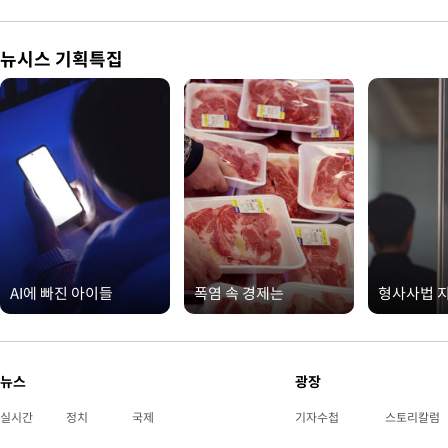
뉴시스 기획특집
AI에 빠진 아이들
폭염 속 경제는
형사사법 
뉴스
광장
실시간
정치
국제
기자수첩
스토리칼럼