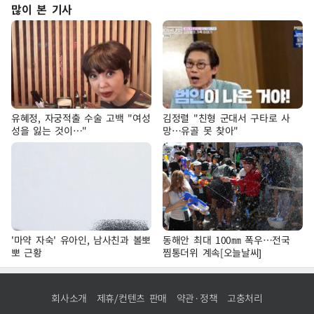
많이 본 기사
유혜정, 자궁적출 수술 고백 "여성
김정렬 "친형 군대서 구타로 사
성을 잃는 것이…"
망…유골 못 찾아"
'마약 자숙' 유아인, 남사친과 볼뽀
동해안 최대 100㎜ 폭우…전국
뽀 근황
찜통더위 계속[오늘날씨]
회사소개
제휴/컨텐츠 판매
약관·정책
고충처리