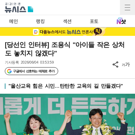
메인
랭킹
섹션
포토
[당선인 인터뷰] 조용식 "아이들 작은 상처
도 놓치지 않겠다"
기사등록
2026/06/04 03:53:59
가
가
구글에서 선호하는 매체로 추가
"울산교육 힘은 시민…탄탄한 교육의 길 만들겠다"