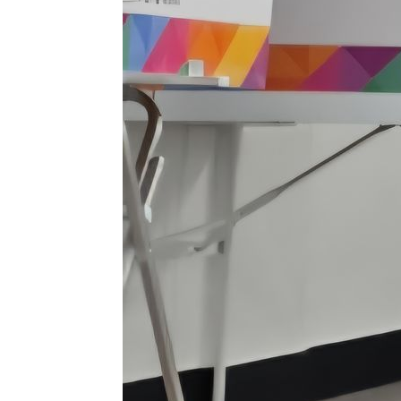
2시간 전 >
SK하이닉스, 용인·청주 팹에 54조 투자…"AI 메모리 수요 
3시간 전 >
여자배구 이재영·이다영 자매, 아제르바이잔 투란VC 입단
3시간 전 >
외국인 심판 성 접대 7경기 들여다보니…한국 축구 '5승 2무'
3시간 전 >
[속보]코스닥, 2.86포인트(0.36%) 내린 798.81마감
3시간 전 >
[속보]코스피, 6200선 약보합…0.60% 내린 6258.77에 마
3시간 전 >
[속보]원·달러 환율, 7.7원 내린 1416.1원 마감
3시간 전 >
[속보] 노원서 40.1도 관측…서울, 2018년 이후 첫 40도
4시간 전 >
[속보]종합특검, '계엄 수용공간 확보' 신용해 前교정본부장 
4시간 전 >
외신들도 주목한 韓축구 파문…"국민적 공분에 수사 재개"
4시간 전 >
11시간 압수수색에 성접대 파문까지…'쑥대밭' 된 축구협회
4시간 전 >
[속보]규제합리화위원회 부위원장에 김태유 서울대 공대 교
후임