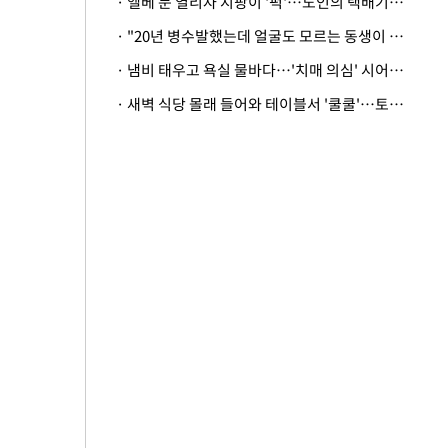
· 엘베 문 열리자 지팡이 '퍽'…노인의 택배기사 폭행 이유
· "20년 병수발했는데 얼굴도 모르는 동생이 유산 절반을"…배다른 형제 상속권 있을까
· 냄비 태우고 욕실 물바다…'치매 의심' 시어머니 검사 권유했다가 '날벼락'
· 새벽 식당 몰래 들어와 테이블서 '쿨쿨'…토사물 남기고 사라진 남성