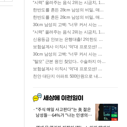
"주식 매일 사고판다"는 美 젊은
남성들…64%가 "나는 인생의
패배자“