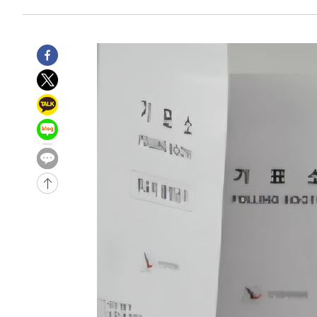
3시간 전 >
[속보]코스피, 6200선 약보합…0.60% 내린 6258.77에 마
3시간 전 >
[속보]원·달러 환율, 7.7원 내린 1416.1원 마감
3시간 전 >
[속보] 노원서 40.1도 관측…서울, 2018년 이후 첫 40도
4시간 전 >
[속보]종합특검, '계엄 수용공간 확보' 신용해 前교정본부장 
4시간 전 >
외신들도 주목한 韓축구 파문…"국민적 공분에 수사 재개"
4시간 전 >
11시간 압수수색에 성접대 파문까지…'쑥대밭' 된 축구협회
4시간 전 >
[속보]규제합리화위원회 부위원장에 김태유 서울대 공대 교
후임
-12107초 전 >
이강인, 폭염 속 AT마드리드 첫 훈련…80명 식사 대접까
-9246초 전 >
미 사업체 일자리, 7월에 2.3만개 순감하고 그 전 2개월 10
향수정 (2보)
-8694초 전 >
[속보] 미 사업체, 일자리 7월에 2.3만 개 줄어…실업률은 
↓
-4557초 전 >
[속보]이 대통령 "부동산 공급 기존 사고방식 매달리지 말
실천"
-3642초 전 >
이란, "오만과 '중앙 단일 루트' 합의…북쪽 인바운드·남
드는 임시"
1시간 전 >
"낮 기온 소폭 하락"…수도권 폭염중대경보, 폭염경보로 하
1시간 전 >
[속보]이 대통령, '호우피해' 안동·의성 관할 4개 면 특별재
1시간 전 >
[단독]중수청 지원 검사들, 정원 초과 시 낮은 계급 임용…희망
수도
1시간 전 >
낮 최고 37도 찜통더위…곳곳 소나기·강원 많은 비[내일날씨