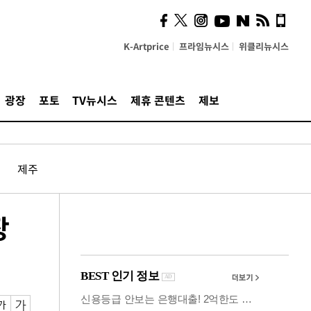
시, 스마트폰 액세서리에
NFC 더했다
K-Artprice
프라임뉴시스
위클리뉴시스
광장
포토
TV뉴시스
제휴 콘텐츠
제보
제주
장