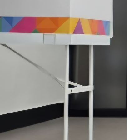
선제 대응"
쳐
기소
수…이병태