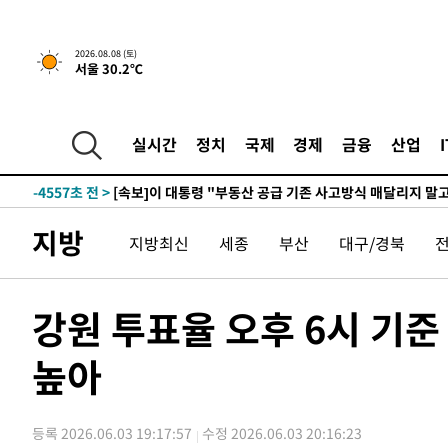
2026.08.08 (토)
서울 30.2℃
4시간 전 >
[속보]규제합리화위원회 부위원장에 김태유 서울대 공대 교
후임
-12107초 전 >
이강인, 폭염 속 AT마드리드 첫 훈련…80명 식사 대접까
-9246초 전 >
미 사업체 일자리, 7월에 2.3만개 순감하고 그 전 2개월 10
실시간
정치
국제
경제
금융
산업
향수정 (2보)
-8694초 전 >
[속보] 미 사업체, 일자리 7월에 2.3만 개 줄어…실업률은 
↓
-4557초 전 >
[속보]이 대통령 "부동산 공급 기존 사고방식 매달리지 말
실천"
-3642초 전 >
이란, "오만과 '중앙 단일 루트' 합의…북쪽 인바운드·남
지방
지방최신
세종
부산
대구/경북
드는 임시"
1시간 전 >
"낮 기온 소폭 하락"…수도권 폭염중대경보, 폭염경보로 하
1시간 전 >
[속보]이 대통령, '호우피해' 안동·의성 관할 4개 면 특별재
1시간 전 >
[단독]중수청 지원 검사들, 정원 초과 시 낮은 계급 임용…희망
강원 투표율 오후 6시 기준 
수도
1시간 전 >
낮 최고 37도 찜통더위…곳곳 소나기·강원 많은 비[내일날씨
높아
2시간 전 >
SK하이닉스, 용인·청주 팹에 54조 투자…"AI 메모리 수요 
3시간 전 >
여자배구 이재영·이다영 자매, 아제르바이잔 투란VC 입단
3시간 전 >
외국인 심판 성 접대 7경기 들여다보니…한국 축구 '5승 2무'
등록 2026.06.03 19:17:57
수정 2026.06.03 20:16:23
3시간 전 >
[속보]코스닥, 2.86포인트(0.36%) 내린 798.81마감