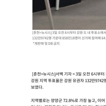
[춘천=뉴시스] 3일 오전 6시부터 강원 도 내 투표소에
132만9742명 가운데 858만18명이 선거에 참여해 
*재판매 및 DB 금지
[춘천=뉴시스]서백 기자 = 3일 오전 6시부터
강원 지역 투표율은 강원 유권자 132만9742
보였다.
지역별로는 양양군 72.8%로 가장 높고, 이어 정