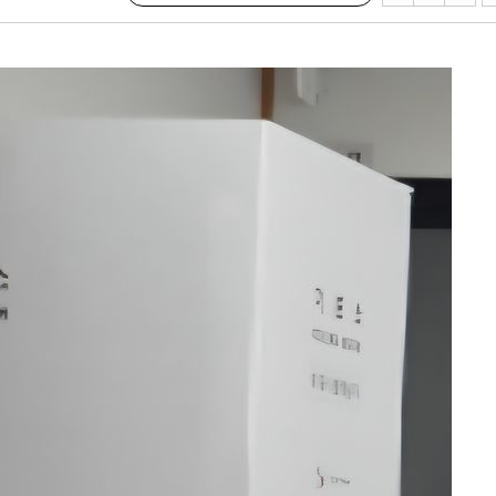
쳐
기소
수…이병태
지(종합)
.3만개 하
4.1%로
고 과감히
쪽 아웃바운
향
난지역 선포
지 못 갈
]