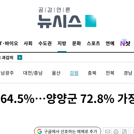
수…이병태
지(종합)
.3만개 하
IT·바이오
사회
수도권
지방
문화
스포츠
연예
4.1%로
고 과감히
쪽 아웃바운
전남광주
대전/충남
울산
강원
충북
전북
경남
향
난지역 선포
지 못 갈
64.5%…양양군 72.8% 가
]
선제 대응"
구글에서 선호하는 매체로 추가