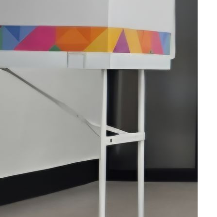
 교수…이
 절차 개시
액
 사망
CDC
압수수색
 등 9곳