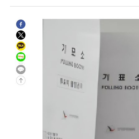
-14442초 전 >
[속보]종합특검, '관저이전 봐주기 감사' 유병호 구속기소
-11042초 전 >
민주 콩고 에볼라환자 4천명 돌파, 4053명 발생 1850명
-10292초 전 >
[속보]'300억원대 사기 혐의' 차가원 대표 구속 송치
-9486초 전 >
"미 전국적 살모네라 식중독 원인은 멕시코산 할라피뇨"-- 
-7999초 전 >
[속보]경찰·노동부, HL만도 평택사업장 끼임 사망 관련 
-7880초 전 >
[속보]합수본, '투표율 허위 입력' 중앙·서울·경기도 선관위
압수수색
-7635초 전 >
[속보]원·달러 환율, 오전 9시 1423.8원
-31968초 전 >
여자배구 이재영·이다영 자매, 아제르바이잔 투란VC 입
-31221초 전 >
외국인 심판 성 접대 7경기 들여다보니…한국 축구 '5승 2
-30955초 전 >
[속보]코스닥, 2.86포인트(0.36%) 내린 798.81마감
-30908초 전 >
[속보]코스피, 6200선 약보합…0.60% 내린 6258.77에
-30888초 전 >
[속보]원·달러 환율, 7.7원 내린 1416.1원 마감
-30777초 전 >
[속보] 노원서 40.1도 관측…서울, 2018년 이후 첫 40도
-27867초 전 >
[속보]종합특검, '계엄 수용공간 확보' 신용해 前교정본
-26740초 전 >
외신들도 주목한 韓축구 파문…"국민적 공분에 수사 재개
-26711초 전 >
11시간 압수수색에 성접대 파문까지…'쑥대밭' 된 축구