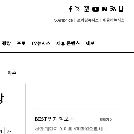
시, 스마트폰 액세서리에
NFC 더했다
K-Artprice
프라임뉴시스
위클리뉴시스
광장
포토
TV뉴시스
제휴 콘텐츠
제보
제주
장