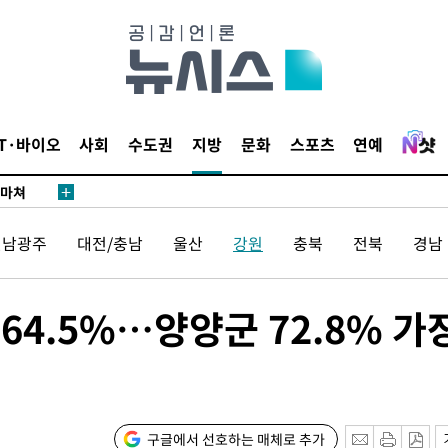
단
무'
IT·바이오
사회
수도권
지방
문화
스포츠
연예
 마쳐
전남광주
대전/충남
울산
강원
충북
전북
경남
부장 기소
"
64.5%…양양군 72.8% 가
협회
 교수…이
 절차 개시
액
구글에서 선호하는 매체로 추가