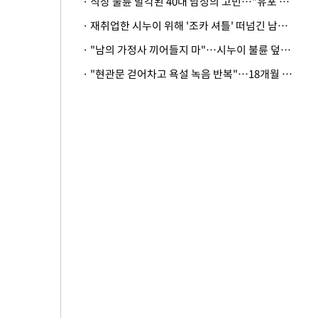
· 직장 불륜 발각된 40대 남성의 고민…"유포 동료 명예훼손·협박죄 고소 가능할까"
· 재취업한 시누이 위해 '조카 셔틀' 떠넘긴 남편…아내 "난 못한다"
· "남의 가정사 끼어들지 마"…시누이 불륜 덮으려는 남편에 억울한 아내
· "현관문 걷어차고 욕설 녹음 반복"…18개월 아기 키우는 집 뒤흔든 '앞집의 비극'