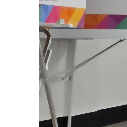
-25733초 전 >
[속보]규제합리화위원회 부위원장에 김태유 서울대 공대
병태 후임
-22091초 전 >
[속보]국힘 윤리위, '돌려차기 발언' 진종오·서범수 징계
-17416초 전 >
[속보] 7월 중국 수출 23.9%↑ 수입 27.5%↑…무역총
25.3%↑
-14576초 전 >
[속보]'채상병 순직 책임' 임성근, 항소심도 징역 3년
-14442초 전 >
[속보]종합특검, '관저이전 봐주기 감사' 유병호 구속기소
-11042초 전 >
민주 콩고 에볼라환자 4천명 돌파, 4053명 발생 1850명
-10292초 전 >
[속보]'300억원대 사기 혐의' 차가원 대표 구속 송치
-9486초 전 >
"미 전국적 살모네라 식중독 원인은 멕시코산 할라피뇨"-- 
-7999초 전 >
[속보]경찰·노동부, HL만도 평택사업장 끼임 사망 관련 
-7880초 전 >
[속보]합수본, '투표율 허위 입력' 중앙·서울·경기도 선관위
압수수색
-7635초 전 >
[속보]원·달러 환율, 오전 9시 1423.8원