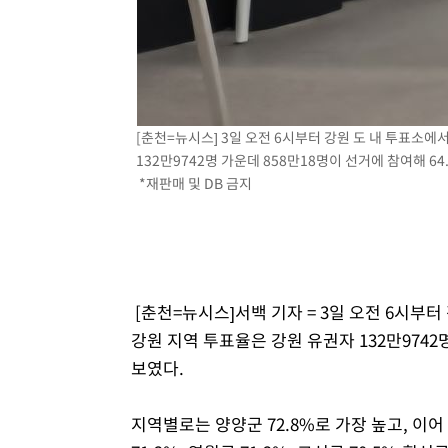
[춘천=뉴시스] 3일 오전 6시부터 강원 도 내 투표소에
132만9742명 가운데 858만18명이 선거에 참여해 
*재판매 및 DB 금지
[춘천=뉴시스]서백 기자 = 3일 오전 6시부터
강원 지역 투표율은 강원 유권자 132만9742
보였다.
지역별로는 양양군 72.8%로 가장 높고, 이어 정