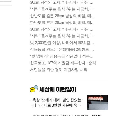
옥상 '쓰레기 테러' 범인 잡았는
데…과태료 3만원 처분에 숙박업
주 허탈