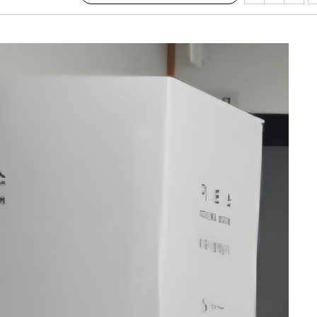
 사망
CDC
압수수색
 등 9곳
단
무'
 마쳐
부장 기소
"
협회