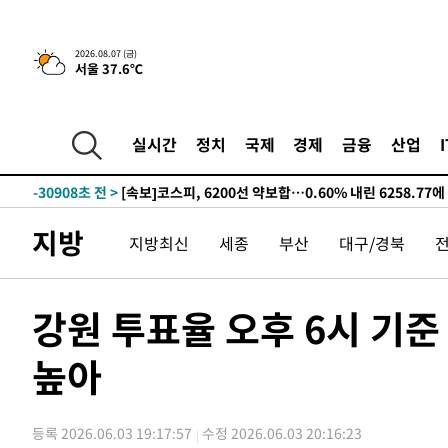
2026.08.07 (금)
서울 37.6℃
-7635초 전 >
[속보]원·달러 환율, 오전 9시 1423.8원
-31968초 전 >
여자배구 이재영·이다영 자매, 아제르바이잔 투란VC 입
-31221초 전 >
외국인 심판 성 접대 7경기 들여다보니…한국 축구 '5승 2
실시간
정치
국제
경제
금융
산업
-30955초 전 >
[속보]코스닥, 2.86포인트(0.36%) 내린 798.81마감
-30908초 전 >
[속보]코스피, 6200선 약보합…0.60% 내린 6258.77에
-30888초 전 >
[속보]원·달러 환율, 7.7원 내린 1416.1원 마감
지방
지방최신
세종
부산
대구/경북
-30777초 전 >
[속보] 노원서 40.1도 관측…서울, 2018년 이후 첫 40도
-27867초 전 >
[속보]종합특검, '계엄 수용공간 확보' 신용해 前교정본
-26740초 전 >
외신들도 주목한 韓축구 파문…"국민적 공분에 수사 재개
강원 투표율 오후 6시 기준 
-26711초 전 >
11시간 압수수색에 성접대 파문까지…'쑥대밭' 된 축구
높아
-25733초 전 >
[속보]규제합리화위원회 부위원장에 김태유 서울대 공대
병태 후임
-22091초 전 >
[속보]국힘 윤리위, '돌려차기 발언' 진종오·서범수 징계
-17416초 전 >
[속보] 7월 중국 수출 23.9%↑ 수입 27.5%↑…무역총
등록 2026.06.03 19:17:57
수정 2026.06.03 20:16:23
25.3%↑
-14576초 전 >
[속보]'채상병 순직 책임' 임성근, 항소심도 징역 3년