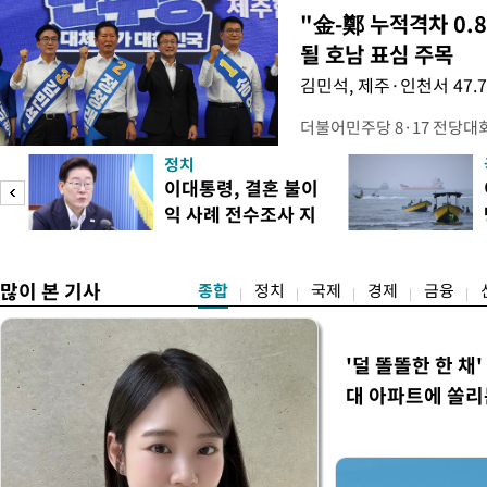
"金-鄭 누적격차 0.
될 호남 표심 주목
김민석, 제주·인천서 47.
더불어민주당 8·17 전당대
보가 8일 제주·인천 지역 순
정치
다. 앞서 정청래 후보 우세
이대통령, 결혼 불이
·울산·경남 경선에서 1승 1
익 사례 전수조사 지
제주·인천 경선에서 이기며 '
시
만 두 후보 간 누적 득표율 차
많이 본 기사
종합
정치
국제
경제
금융
'덜 똘똘한 한 채
대 아파트에 쏠리