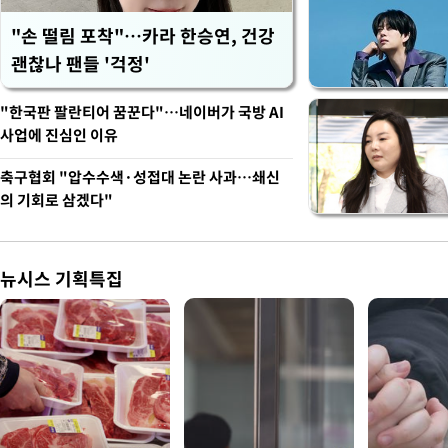
"손 떨림 포착"…카라 한승연, 건강
괜찮나 팬들 '걱정'
"한국판 팔란티어 꿈꾼다"…네이버가 국방 AI
사업에 진심인 이유
축구협회 "압수수색·성접대 논란 사과…쇄신
의 기회로 삼겠다"
뉴시스 기획특집