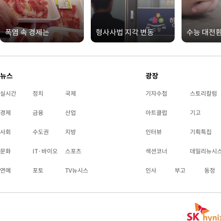
폭염 속 경제는
형사사법 지각 변동
수능 대전
뉴스
광장
실시간
정치
국제
기자수첩
스토리칼럼
경제
금융
산업
아트클럽
기고
사회
수도권
지방
인터뷰
기획특집
문화
IT·바이오
스포츠
섹션코너
데일리뉴시
연예
포토
TV뉴시스
인사
부고
동정