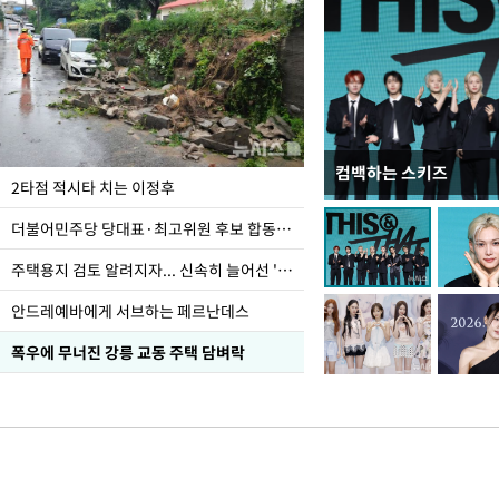
컴백하는 스키즈
이번주 국회에는 무슨 일
2타점 적시타 치는 이정후
더불어민주당 당대표·최고위원 후보 합동연설회
주택용지 검토 알려지자... 신속히 늘어선 '근조화환'
안드레예바에게 서브하는 페르난데스
폭우에 무너진 강릉 교동 주택 담벼락