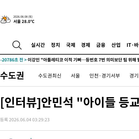
8시간 전 >
[속보]뉴욕증시 상승 마감…S&P 0.6% 나스닥 1.3%↑
2026.08.08 (토)
서울 28.0℃
-30970초 전 >
이란 "호르무즈 재개방 합의 근접…美 배상 선행돼야"
-22017초 전 >
[속보]與최고위원 제주·인천 순회경선…박선원·최민희·서미
한민수·김용 순
-21970초 전 >
[속보]김민석, 與 전대 당원투표 누적 득표율 45.42%로 1위…
실시간
정치
국제
경제
금융
산업
IT·
청래 44.56%
-21252초 전 >
[속보]與 대표 경선 제주·인천 당원투표…金 47.75%·鄭
42.08%·宋 10.17%
-20786초 전 >
이강인 "아틀레티코 이적 기뻐…등번호 7번 의미보단 팀 위해 
것"
-20721초 전 >
[속보]與 당대표 경선, 제주·인천 권리당원 투표 김민석 승리
수도권
수도권최신
서울
인천·경기서부
경기
-14495초 전 >
낮 최고 35도 '무더위'…동해안 시간당 30㎜ '강한 비'[내일날
-13765초 전 >
[속보]이강인 "감독님이 원하는 마음 느꼈고, 많은 트로피 원해
틀레티코 이적"
-13547초 전 >
수도권 40도 육박 '펄펄'…동해안 일부 지역엔 호의주의보
[인터뷰]안민석 "아이들 등교
-12516초 전 >
온열질환 사망자 3명 늘어…누적 환자 3000명 돌파
-6461초 전 >
강릉에 시간당 81.4㎜ 물폭탄…도로 잠기고 담벼락 붕괴
등록 2026.06.04 03:29:23
-2568초 전 >
백운산서 80년근 천종산삼 9뿌리 발견…감정가 1.3억원
-278초 전 >
선재도서 해루질 나섰다 실종 60대, 닷새 만에 숨진 채 발견
36분 전 >
남자 농구, 나고야 아시안게임서 '홈팀' 일본과 한일전