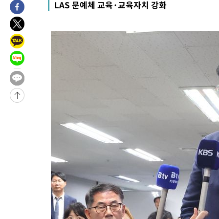
LAS 문예체 교육·교육자치 강화
46분 전 >
여수 오동도 해상서 모터보트 전복…1명 사망·1명 실종
1시간 전 >
극한폭염 한풀 꺾이지만…'낮 최고 35도' 무더위, 열대야 계속[다
날씨]
2시간 전 >
축구협회 "압수수색·성접대 논란 사과…쇄신의 기회로 삼겠다"
3시간 전 >
[속보]'압수수색·성접대 논란' 축구협회 "실망과 걱정 안겨드려 죄
6시간 전 >
'최고 37도' 폭염 지속…강원동해안 최대 150㎜ 비
8시간 전 >
[속보]뉴욕증시 상승 마감…S&P 0.6% 나스닥 1.3%↑
-30970초 전 >
이란 "호르무즈 재개방 합의 근접…美 배상 선행돼야"
-22017초 전 >
[속보]與최고위원 제주·인천 순회경선…박선원·최민희·서미
한민수·김용 순
-21970초 전 >
[속보]김민석, 與 전대 당원투표 누적 득표율 45.42%로 1위…
청래 44.56%
-21252초 전 >
[속보]與 대표 경선 제주·인천 당원투표…金 47.75%·鄭
42.08%·宋 10.17%
-20786초 전 >
이강인 "아틀레티코 이적 기뻐…등번호 7번 의미보단 팀 위해 
것"
-20721초 전 >
[속보]與 당대표 경선, 제주·인천 권리당원 투표 김민석 승리
-14495초 전 >
낮 최고 35도 '무더위'…동해안 시간당 30㎜ '강한 비'[내일날
-13765초 전 >
[속보]이강인 "감독님이 원하는 마음 느꼈고, 많은 트로피 원해
틀레티코 이적"
-13547초 전 >
수도권 40도 육박 '펄펄'…동해안 일부 지역엔 호의주의보
-12516초 전 >
온열질환 사망자 3명 늘어…누적 환자 3000명 돌파