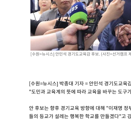
-6461초 전 >
강릉에 시간당 81.4㎜ 물폭탄…도로 잠기고 담벼락 붕괴
-2568초 전 >
백운산서 80년근 천종산삼 9뿌리 발견…감정가 1.3억원
-278초 전 >
선재도서 해루질 나섰다 실종 60대, 닷새 만에 숨진 채 발견
36분 전 >
남자 농구, 나고야 아시안게임서 '홈팀' 일본과 한일전
46분 전 >
여수 오동도 해상서 모터보트 전복…1명 사망·1명 실종
1시간 전 >
극한폭염 한풀 꺾이지만…'낮 최고 35도' 무더위, 열대야 계속[다
[수원=뉴시스] 안민석 경기도교육감 후보. (사진=선거캠프 제공)
날씨]
2시간 전 >
축구협회 "압수수색·성접대 논란 사과…쇄신의 기회로 삼겠다"
3시간 전 >
[속보]'압수수색·성접대 논란' 축구협회 "실망과 걱정 안겨드려 죄
6시간 전 >
'최고 37도' 폭염 지속…강원동해안 최대 150㎜ 비
8시간 전 >
[속보]뉴욕증시 상승 마감…S&P 0.6% 나스닥 1.3%↑
[수원=뉴시스] 박종대 기자 = 안민석 경기도교육
"도민과 교육계의 뜻에 따라 교육을 바꾸는 도구가
안 후보는 향후 경기교육 방향에 대해 "이재명 
들의 등교가 설레는 행복한 학교를 만들겠다"고 