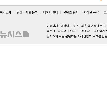
회사소개
광고 · 제휴 문의
제휴사 안내
콘텐츠 판매
저작권 규약
고
대표이사 : 염영남
주소 : 서울 중구 퇴계로 1
발행인 : 염영남
편집인 : 염영남
고충처리인
뉴시스의 모든 콘텐츠는 저작권법의 보호를 받는 바, 무