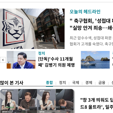
오늘의 헤드라인
" 축구협회, '성접대 
"실망 안겨 죄송…
최근 압수수색, 성접대 파문
협회가 고개를 숙였다. 축구협
관계자 여러분께 드리는 글
정치
다. 축구협회는 최근 2026 
[단독]'수사 11개월
컵 조별리그 탈락과 관련해
째' 김병기 의원 제명
회에서 질타를 받은 데 이어,
청원글
많이 본 기사
종합
정치
국제
경제
금융
"창 3개 띄워도 
드8 울트라', 일