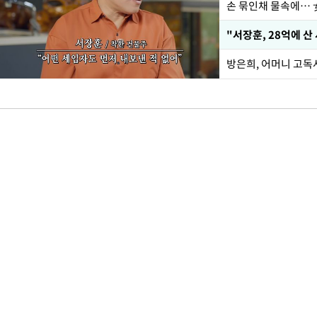
손 묶인채 물속에… 女
"서장훈, 28억에 산
방은희, 어머니 고독