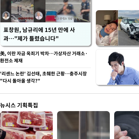
표창원, 남규리에 15년 만에 사
과…"제가 틀렸습니다"
美, 이란 자금 옥죄기 박차…가상자산 거래소·
환전소 제재
'리센느 논란' 김선태, 초췌한 근황…충주시장
"다시 돌아올 생각?"
뉴시스 기획특집