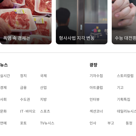
폭염 속 경제는
형사사법 지각 변동
수능 대전
뉴스
광장
실시간
정치
국제
기자수첩
스토리칼럼
경제
금융
산업
아트클럽
기고
사회
수도권
지방
인터뷰
기획특집
문화
IT·바이오
스포츠
섹션코너
데일리뉴시
연예
포토
TV뉴시스
인사
부고
동정