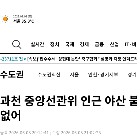
-5458초 전 >
[속보]뉴욕증시 상승 마감…S&P 0.6% 나스닥 1.3%↑
2026.08.08 (토)
서울 35.3℃
-31949초 전 >
여수 오동도 해상서 모터보트 전복…1명 사망·1명 실종
-28176초 전 >
극한폭염 한풀 꺾이지만…'낮 최고 35도' 무더위, 열대야 계속
주 날씨]
-25194초 전 >
축구협회 "압수수색·성접대 논란 사과…쇄신의 기회로 삼겠다
실시간
정치
국제
경제
금융
산업
IT·
-23711초 전 >
[속보]'압수수색·성접대 논란' 축구협회 "실망과 걱정 안겨드려
송"
-12332초 전 >
'최고 37도' 폭염 지속…강원동해안 최대 150㎜ 비
-5458초 전 >
[속보]뉴욕증시 상승 마감…S&P 0.6% 나스닥 1.3%↑
수도권
수도권최신
서울
인천·경기서부
경기
-31949초 전 >
여수 오동도 해상서 모터보트 전복…1명 사망·1명 실종
-28176초 전 >
극한폭염 한풀 꺾이지만…'낮 최고 35도' 무더위, 열대야 계속
주 날씨]
-25194초 전 >
축구협회 "압수수색·성접대 논란 사과…쇄신의 기회로 삼겠다
과천 중앙선관위 인근 야산 불
-23711초 전 >
[속보]'압수수색·성접대 논란' 축구협회 "실망과 걱정 안겨드려
송"
없어
-12332초 전 >
'최고 37도' 폭염 지속…강원동해안 최대 150㎜ 비
-5458초 전 >
[속보]뉴욕증시 상승 마감…S&P 0.6% 나스닥 1.3%↑
등록 2026.06.03 20:14:41
수정 2026.06.03 21:02:25