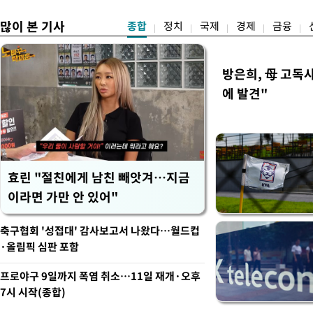
많이 본 기사
종합
정치
국제
경제
금융
방은희, 母 고독사
에 발견"
효린 "절친에게 남친 빼앗겨…지금
이라면 가만 안 있어"
축구협회 '성접대' 감사보고서 나왔다…월드컵
·올림픽 심판 포함
프로야구 9일까지 폭염 취소…11일 재개·오후
7시 시작(종합)