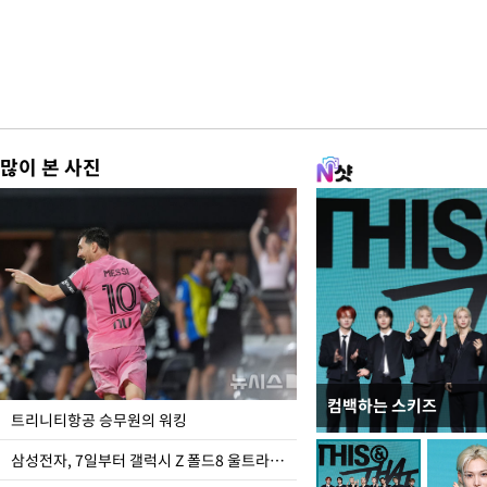
많이 본 사진
컴백하는 스키즈
입추 하루 앞둔 전남광
트리니티항공 승무원의 워킹
폭염
삼성전자, 7일부터 갤럭시 Z 폴드8 울트라·폴드8·플립8 출시