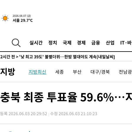
-6793초 전 >
경찰, '홍명보는 2순위' 결론냈던 스포츠윤리센터도 압수수색
2시간 전 >
[속보]합참 "北 발사체는 단거리탄도미사일…감시·경계태세 강화
2026.08.07 (금)
서울 29.7℃
2시간 전 >
日방위성, 北이 동해로 쏜 발사체는 탄도미사일 가능성
2시간 전 >
[속보] SKT, 에이닷 서비스 장애 발생…"원인 파악 중"
2시간 전 >
[속보]합참 "북, 동해상으로 미상 발사체 발사"
실시간
정치
국제
경제
금융
산업
IT·
2시간 전 >
'낮 최고 39도' 불볕더위…한밤 열대야도 계속[내일날씨]
2시간 전 >
[속보]7~9일 프로야구 3연전도 폭염 취소…11일 재개
3시간 전 >
"韓 외환시장 개입 관측 배경엔 美의 대한국 무역적자 있어"
지방
지방최신
세종
부산
대구/경북
전남광
3시간 전 >
'월드컵 탈락 후폭풍' 축구협회…초유의 압수수색에 '충격·당황'
3시간 전 >
서울 낮 37.9도, 올여름 최고치 경신…영등포 순간 '40도'
3시간 전 >
[속보]종합특검, 대검 추가 압수수색…내란 중요임무종사 혐의
충북 최종 투표율 59.6%…
4시간 전 >
[속보]코스닥, 800p 회복…0.26% 오른 801.67 마감
4시간 전 >
[속보]코스피, 301.88포인트(4.58%) 내린 6296.38 마감
등록 2026.06.03 20:29:52
수정 2026.06.03 21:10:23
4시간 전 >
[속보]원·달러 환율, 0.7원 내린 1423.8원 마감
5시간 전 >
"여기 떨어졌다"…다누리, 스페이스X 로켓 달 충돌 흔적 포착
5시간 전 >
손흥민, 5경기 연속골 실패…LAFC는 승부차기 끝 과달라하라 격파