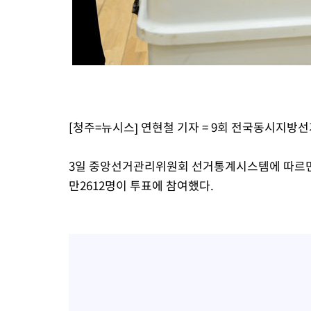
4시간 전 >
[속보]코스피, 301.88포인트(4.58%) 내린 6296.38 마감
4시간 전 >
[속보]원·달러 환율, 0.7원 내린 1423.8원 마감
5시간 전 >
"여기 떨어졌다"…다누리, 스페이스X 로켓 달 충돌 흔적 포착
5시간 전 >
손흥민, 5경기 연속골 실패…LAFC는 승부차기 끝 과달라하라 격파
7시간 전 >
내일까지 39도 '펄펄'…기상청 "태풍 지나며 폭염 잠시 꺾인다"
[청주=뉴시스] 연현철 기자 = 9회 전국동시지방선
3일 중앙선거관리위원회 선거통계시스템에 따르면 이날
만2612명이 투표에 참여했다.