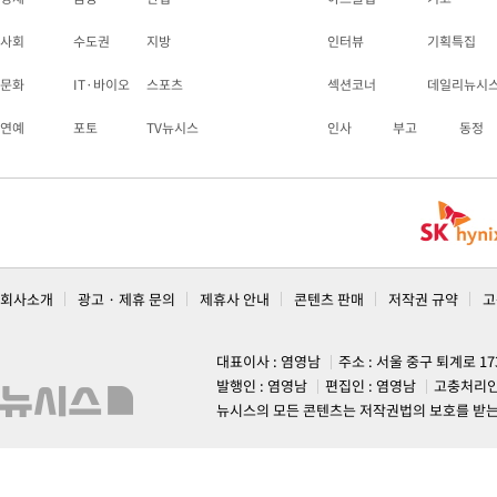
사회
수도권
지방
인터뷰
기획특집
문화
IT·바이오
스포츠
섹션코너
데일리뉴시
연예
포토
TV뉴시스
인사
부고
동정
회사소개
광고 · 제휴 문의
제휴사 안내
콘텐츠 판매
저작권 규약
고
대표이사 : 염영남
주소 : 서울 중구 퇴계로 1
발행인 : 염영남
편집인 : 염영남
고충처리인
뉴시스의 모든 콘텐츠는 저작권법의 보호를 받는 바, 무