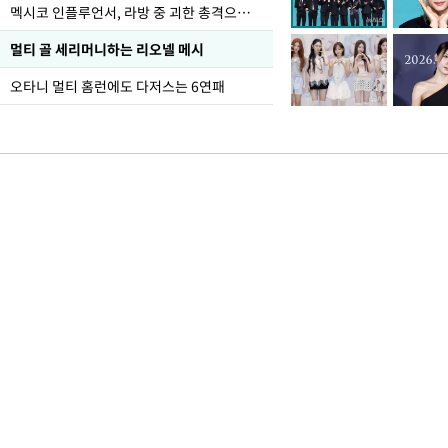
멕시코 인플루언서, 라방 중 괴한 총격으로 사망
멀티 골 세리머니하는 리오넬 메시
오타니 멀티 홈런에도 다저스는 6연패