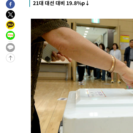
21대 대선 대비 19.8%p↓
7시간 전 >
내일까지 39도 '펄펄'…기상청 "태풍 지나며 폭염 잠시 꺾인다"
-9899초 전 >
'월드컵 탈락 후폭풍' 축구협회…11시간 걸린 초유의 압수수색(
합)
-9335초 전 >
[속보] 뉴욕증시, 혼조 출발…나스닥 0.3%↓, 다우 0.14%↑
-8128초 전 >
축구협회, 15년 전 심판 성 접대 파문에 "현재는 내부 지침 준수"
-6813초 전 >
경찰, '홍명보는 2순위' 결론냈던 스포츠윤리센터도 압수수색
2시간 전 >
[속보]합참 "北 발사체는 단거리탄도미사일…감시·경계태세 강화
2시간 전 >
日방위성, 北이 동해로 쏜 발사체는 탄도미사일 가능성
2시간 전 >
[속보] SKT, 에이닷 서비스 장애 발생…"원인 파악 중"
2시간 전 >
[속보]합참 "북, 동해상으로 미상 발사체 발사"
2시간 전 >
'낮 최고 39도' 불볕더위…한밤 열대야도 계속[내일날씨]
2시간 전 >
[속보]7~9일 프로야구 3연전도 폭염 취소…11일 재개
3시간 전 >
"韓 외환시장 개입 관측 배경엔 美의 대한국 무역적자 있어"
3시간 전 >
'월드컵 탈락 후폭풍' 축구협회…초유의 압수수색에 '충격·당황'
3시간 전 >
서울 낮 37.9도, 올여름 최고치 경신…영등포 순간 '40도'
3시간 전 >
[속보]종합특검, 대검 추가 압수수색…내란 중요임무종사 혐의
4시간 전 >
[속보]코스닥, 800p 회복…0.26% 오른 801.67 마감