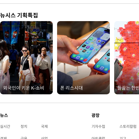
뉴시스 기획특집
외국인이 키운 K-소비
폰 리스시대
들끓는 한
뉴스
광장
실시간
정치
국제
기자수첩
스토리칼럼
경제
금융
산업
아트클럽
기고