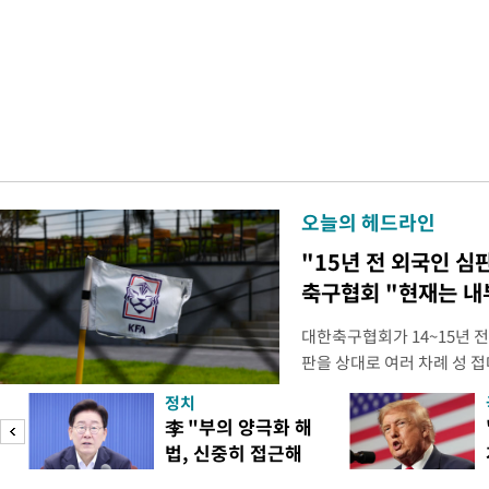
오늘의 헤드라인
"15년 전 외국인 심
축구협회 "현재는 내
대한축구협회가 14~15년 
판을 상대로 여러 차례 성 접
구계에 따르면 국회의 한 의원
정치
년 국제심판 10여 명에게 성
李 "부의 양극화 해
축구협회는 외국인 심판과 감
법, 신중히 접근해
수십만원에서 많게는 100만
야"