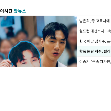
이시간
핫뉴스
방은희, 母 고독사에 
월드컵 예선까지…축
한국 떠난 김지수, 
학폭 논란 지수, 필
이승기 "구속 차가원,