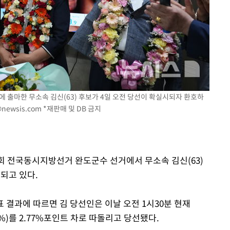
속[다음주
다"
려 죄송"
 출마한 무소속 김신(63) 후보가 4일 오전 당선이 확실시되자 환호하
newsis.com
*재판매 및 DB 금지
제9회 전국동시지방선거 완도군수 선거에서 무소속 김신(63)
 되고 있다.
결과에 따르면 김 당선인은 이날 오전 1시30분 현재
1%)를 2.77%포인트 차로 따돌리고 당선됐다.