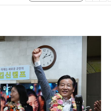
·서미화·
1위… 정
鄭
위해 뛸
승리
내일날씨]
 원해 아
보