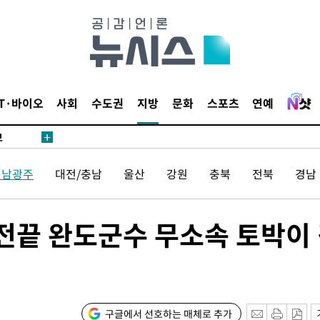
鄭
위해 뛸
승리
내일날씨]
 원해 아
IT·바이오
사회
수도권
지방
문화
스포츠
연예
보
전남광주
대전/충남
울산
강원
충북
전북
경남
도전끝 완도군수 무소속 토박이
속[다음주
다"
려 죄송"
구글에서 선호하는 매체로 추가