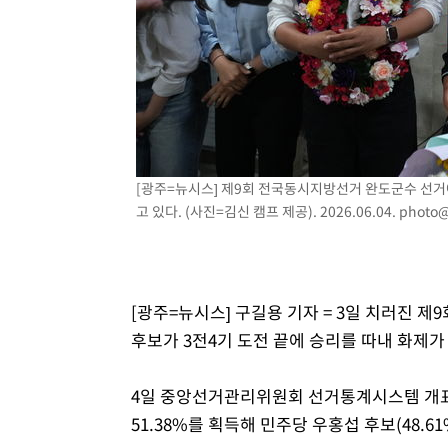
2시간 전 >
극한폭염 한풀 꺾이지만…'낮 최고 35도' 무더위, 열대야 계
날씨]
3시간 전 >
축구협회 "압수수색·성접대 논란 사과…쇄신의 기회로 삼겠
3시간 전 >
[속보]'압수수색·성접대 논란' 축구협회 "실망과 걱정 안겨드
6시간 전 >
'최고 37도' 폭염 지속…강원동해안 최대 150㎜ 비
8시간 전 >
[속보]뉴욕증시 상승 마감…S&P 0.6% 나스닥 1.3%↑
[광주=뉴시스] 제9회 전국동시지방선거 완도군수 선거에
고 있다. (사진=김신 캠프 제공). 2026.06.04.
photo@
[광주=뉴시스] 구길용 기자 = 3일 치러진 
후보가 3전4기 도전 끝에 승리를 따내 화제가
4일 중앙선거관리위원회 선거통계시스템 개표 
51.38%를 획득해 민주당 우홍섭 후보(48.6