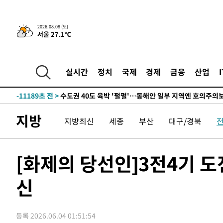
청래 44.56%
-18894초 전 >
[속보]與 대표 경선 제주·인천 당원투표…金 47.75%·
42.08%·宋 10.17%
-18428초 전 >
이강인 "아틀레티코 이적 기뻐…등번호 7번 의미보단 팀 
2026.08.08 (토)
서울 27.1℃
것"
-18363초 전 >
[속보]與 당대표 경선, 제주·인천 권리당원 투표 김민석 
-12137초 전 >
낮 최고 35도 '무더위'…동해안 시간당 30㎜ '강한 비'[
-11407초 전 >
[속보]이강인 "감독님이 원하는 마음 느꼈고, 많은 트로피
실시간
정치
국제
경제
금융
산업
틀레티코 이적"
-11189초 전 >
수도권 40도 육박 '펄펄'…동해안 일부 지역엔 호의주의
-10158초 전 >
온열질환 사망자 3명 늘어…누적 환자 3000명 돌파
-4103초 전 >
강릉에 시간당 81.4㎜ 물폭탄…도로 잠기고 담벼락 붕괴
지방
지방최신
세종
부산
대구/경북
-210초 전 >
백운산서 80년근 천종산삼 9뿌리 발견…감정가 1.3억원
34분 전 >
선재도서 해루질 나섰다 실종 60대, 닷새 만에 숨진 채 발견
1시간 전 >
남자 농구, 나고야 아시안게임서 '홈팀' 일본과 한일전
[화제의 당선인]3전4기 
1시간 전 >
여수 오동도 해상서 모터보트 전복…1명 사망·1명 실종
신
2시간 전 >
극한폭염 한풀 꺾이지만…'낮 최고 35도' 무더위, 열대야 계
날씨]
3시간 전 >
축구협회 "압수수색·성접대 논란 사과…쇄신의 기회로 삼겠
3시간 전 >
[속보]'압수수색·성접대 논란' 축구협회 "실망과 걱정 안겨드
등록 2026.06.04 01:51:54
6시간 전 >
'최고 37도' 폭염 지속…강원동해안 최대 150㎜ 비