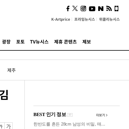
사이 해답 찾았죠"…알을
깨고 나온 '초자아'
K-Artprice
프라임뉴시스
위클리뉴시스
광장
포토
TV뉴시스
제휴 콘텐츠
제보
제주
 김