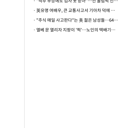
· "척추 부상에도 검사 못 받아"…전 올림픽 선수, 美봅슬레이협회 상대 소송
· 英유명 여배우, 큰 교통사고서 기아차 덕에 살았다
· "주식 매일 사고판다"는 美 젊은 남성들…64%가 "나는 인생의 패배자“
· 엘베 문 열리자 지팡이 '퍽'…노인의 택배기사 폭행 이유