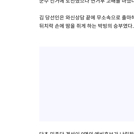
군수 선거에 도전했으나 연거푸 고배를 마셨다
김 당선인은 와신상담 끝에 무소속으로 출마해
뒤치락 손에 땀을 쥐게 하는 박빙의 승부였다.
당초 민주당 경선이 9명의 예비후보가 난립하