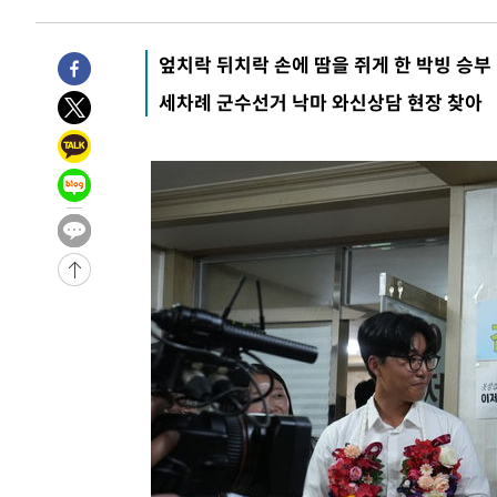
8시간 전 >
[속보]뉴욕증시 상승 마감…S&P 0.6% 나스닥 1.3%↑
-28632초 전 >
이란 "호르무즈 재개방 합의 근접…美 배상 선행돼야"
엎치락 뒤치락 손에 땀을 쥐게 한 박빙 승부
-19679초 전 >
[속보]與최고위원 제주·인천 순회경선…박선원·최민희
세차례 군수선거 낙마 와신상담 현장 찾아
한민수·김용 순
-19632초 전 >
[속보]김민석, 與 전대 당원투표 누적 득표율 45.42%로 
청래 44.56%
-18914초 전 >
[속보]與 대표 경선 제주·인천 당원투표…金 47.75%·
42.08%·宋 10.17%
-18448초 전 >
이강인 "아틀레티코 이적 기뻐…등번호 7번 의미보단 팀 
것"
-18383초 전 >
[속보]與 당대표 경선, 제주·인천 권리당원 투표 김민석 
-12157초 전 >
낮 최고 35도 '무더위'…동해안 시간당 30㎜ '강한 비'[
-11427초 전 >
[속보]이강인 "감독님이 원하는 마음 느꼈고, 많은 트로피
틀레티코 이적"
-11209초 전 >
수도권 40도 육박 '펄펄'…동해안 일부 지역엔 호의주의
-10178초 전 >
온열질환 사망자 3명 늘어…누적 환자 3000명 돌파
-4123초 전 >
강릉에 시간당 81.4㎜ 물폭탄…도로 잠기고 담벼락 붕괴
-230초 전 >
백운산서 80년근 천종산삼 9뿌리 발견…감정가 1.3억원
34분 전 >
선재도서 해루질 나섰다 실종 60대, 닷새 만에 숨진 채 발견
1시간 전 >
남자 농구, 나고야 아시안게임서 '홈팀' 일본과 한일전
1시간 전 >
여수 오동도 해상서 모터보트 전복…1명 사망·1명 실종