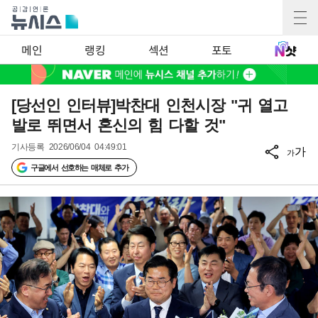
메인
랭킹
섹션
포토
[당선인 인터뷰]박찬대 인천시장 "귀 열고
발로 뛰면서 혼신의 힘 다할 것"
기사등록
2026/06/04 04:49:01
가
가
구글에서 선호하는 매체로 추가