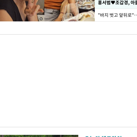
홍서범♥조갑경, 아들
"바지 벗고 앞뒤로"