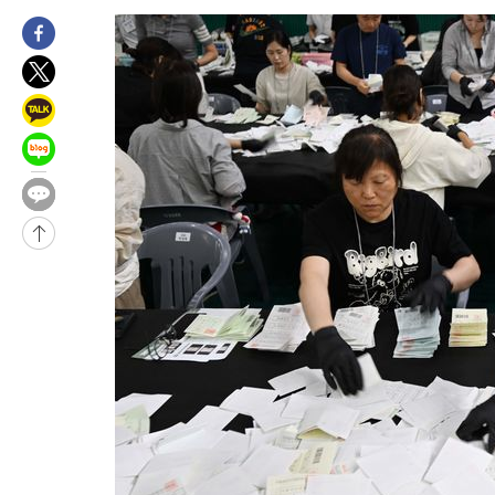
-2669초 전 >
[속보]경찰·노동부, HL만도 평택사업장 끼임 사망 관련 압수수
-31496초 전 >
낮 최고 37도 찜통더위…곳곳 소나기·강원 많은 비[내일날씨]
-29802초 전 >
SK하이닉스, 용인·청주 팹에 54조 투자…"AI 메모리 수요 선
응"
-26658초 전 >
여자배구 이재영·이다영 자매, 아제르바이잔 투란VC 입단
-25911초 전 >
외국인 심판 성 접대 7경기 들여다보니…한국 축구 '5승 2무'
-25645초 전 >
[속보]코스닥, 2.86포인트(0.36%) 내린 798.81마감
-25598초 전 >
[속보]코스피, 6200선 약보합…0.60% 내린 6258.77에 마쳐
-25578초 전 >
[속보]원·달러 환율, 7.7원 내린 1416.1원 마감
-25467초 전 >
[속보] 노원서 40.1도 관측…서울, 2018년 이후 첫 40도
-22557초 전 >
[속보]종합특검, '계엄 수용공간 확보' 신용해 前교정본부장 기
-21430초 전 >
외신들도 주목한 韓축구 파문…"국민적 공분에 수사 재개"
-21401초 전 >
11시간 압수수색에 성접대 파문까지…'쑥대밭' 된 축구협회
-20423초 전 >
[속보]규제합리화위원회 부위원장에 김태유 서울대 공대 교수
병태 후임
-16781초 전 >
[속보]국힘 윤리위, '돌려차기 발언' 진종오·서범수 징계 절차 
-12106초 전 >
[속보] 7월 중국 수출 23.9%↑ 수입 27.5%↑…무역총액
25.3%↑
-9266초 전 >
[속보]'채상병 순직 책임' 임성근, 항소심도 징역 3년