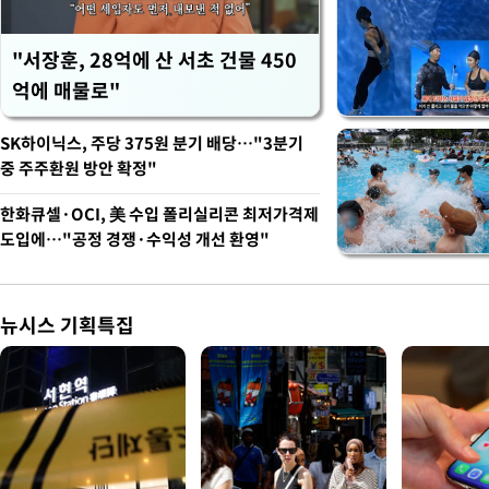
"서장훈, 28억에 산 서초 건물 450
억에 매물로"
SK하이닉스, 주당 375원 분기 배당…"3분기
중 주주환원 방안 확정"
한화큐셀·OCI, 美 수입 폴리실리콘 최저가격제
도입에…"공정 경쟁·수익성 개선 환영"
뉴시스 기획특집