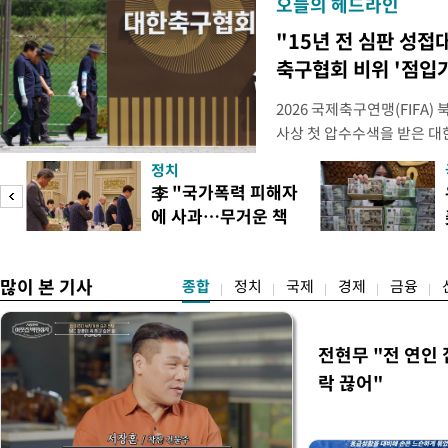
오늘의 헤드라인
"15년 전 심판 성접
축구협회 비위 '점입
2026 국제축구연맹(FIFA
사상 첫 압수수색을 받은 
거지면서 그야말로 쑥대밭이 
정치
심판 성 접대 파문까지 파
李 "국가폭력 피해자
돌이킬 수 없는 지경까지 이르
에 사과…무거운 책
홍명보 전 감독을 국가대표
도
임감"
많이 본 기사
종합
정치
국제
경제
금융
전현무 "전 연인
락 끊어"