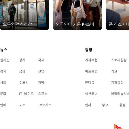
모두의 정신건강
외국인이 키운 K-소비
폰 리스시
뉴스
광장
실시간
정치
국제
기자수첩
스토리칼럼
경제
금융
산업
아트클럽
기고
사회
수도권
지방
인터뷰
기획특집
문화
IT·바이오
스포츠
섹션코너
데일리뉴시
연예
포토
TV뉴시스
인사
부고
동정