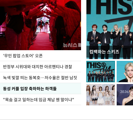
컴백하는 스키즈
지석천 뒤덮은 개구리
'무민 팝업 스토어' 오픈
반정부 시위대와 대치한 아르헨티나 경찰
녹색 빛깔 띄는 동복호…저수율은 절반 남짓
동성 커플 입장 축하하는 하객들
"목숨 걸고 일하는데 임금 체납 웬 말이냐"