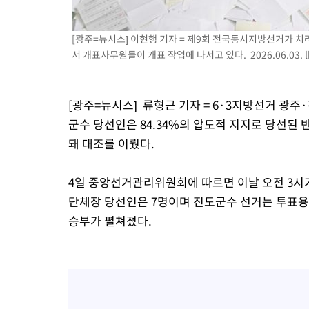
-9132초 전 >
[속보]종합특검, '관저이전 봐주기 감사' 유병호 구속기소
-5732초 전 >
민주 콩고 에볼라환자 4천명 돌파, 4053명 발생 1850명 사망
[광주=뉴시스] 이현행 기자 = 제9회 전국동시지방선거가 
서 개표사무원들이 개표 작업에 나서고 있다. 2026.06.03.
-4982초 전 >
[속보]'300억원대 사기 혐의' 차가원 대표 구속 송치
-4176초 전 >
"미 전국적 살모네라 식중독 원인은 멕시코산 할라피뇨"-- CDC
-2689초 전 >
[속보]경찰·노동부, HL만도 평택사업장 끼임 사망 관련 압수수
[광주=뉴시스] 류형근 기자 = 6·3지방선거 광
군수 당선인은 84.34%의 압도적 지지로 당선된 
돼 대조를 이뤘다.
4일 중앙선거관리위원회에 따르면 이날 오전 3시
단체장 당선인은 7명이며 진도군수 선거는 투표용지
승부가 펼쳐졌다.