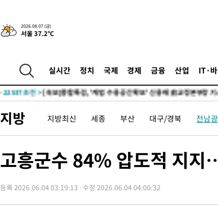
-25891초 전 >
외국인 심판 성 접대 7경기 들여다보니…한국 축구 '5승 2무'
-25625초 전 >
[속보]코스닥, 2.86포인트(0.36%) 내린 798.81마감
2026.08.07 (금)
서울 37.2℃
-25578초 전 >
[속보]코스피, 6200선 약보합…0.60% 내린 6258.77에 마쳐
-25558초 전 >
[속보]원·달러 환율, 7.7원 내린 1416.1원 마감
-25447초 전 >
[속보] 노원서 40.1도 관측…서울, 2018년 이후 첫 40도
실시간
정치
국제
경제
금융
산업
IT·
-22537초 전 >
[속보]종합특검, '계엄 수용공간 확보' 신용해 前교정본부장 기
-21410초 전 >
외신들도 주목한 韓축구 파문…"국민적 공분에 수사 재개"
-21381초 전 >
11시간 압수수색에 성접대 파문까지…'쑥대밭' 된 축구협회
지방
지방최신
세종
부산
대구/경북
전남광
-20403초 전 >
[속보]규제합리화위원회 부위원장에 김태유 서울대 공대 교수
병태 후임
-16761초 전 >
[속보]국힘 윤리위, '돌려차기 발언' 진종오·서범수 징계 절차 
-12086초 전 >
[속보] 7월 중국 수출 23.9%↑ 수입 27.5%↑…무역총액
고흥군수 84% 압도적 지지…
25.3%↑
-9246초 전 >
[속보]'채상병 순직 책임' 임성근, 항소심도 징역 3년
-9112초 전 >
[속보]종합특검, '관저이전 봐주기 감사' 유병호 구속기소
등록 2026.06.04 03:19:13
수정 2026.06.04 04:00:32
-5712초 전 >
민주 콩고 에볼라환자 4천명 돌파, 4053명 발생 1850명 사망
-4962초 전 >
[속보]'300억원대 사기 혐의' 차가원 대표 구속 송치
-4156초 전 >
"미 전국적 살모네라 식중독 원인은 멕시코산 할라피뇨"-- CDC