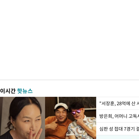
이시간
핫뉴스
"서장훈, 28억에 산
방은희, 어머니 고독사
심판 성 접대 7경기 