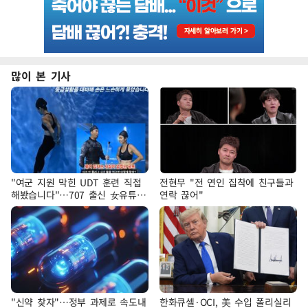
많이 본 기사
"여군 지원 막힌 UDT 훈련 직접
전현무 "전 연인 집착에 친구들과
해봤습니다"…707 출신 女유튜버
연락 끊어"
'완벽 소화'
"신약 찾자"…정부 과제로 속도내
한화큐셀·OCI, 美 수입 폴리실리