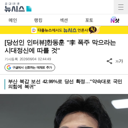
메인
랭킹
섹션
포토
[당선인 인터뷰]한동훈 "李 폭주 막으라는
시대정신에 따를 것"
기사등록
2026/06/04 02:44:49
가
가
구글에서 선호하는 매체로 추가
부산 북갑 보선 42.99%로 당선 확정…"약속대로 국민
의힘에 복귀"