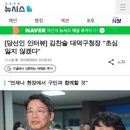
메인
랭킹
섹션
포토
[당선인 인터뷰] 김찬술 대덕구청장 "초심
잃지 않겠다"
기사등록
2026/06/04 03:58:41
가
가
구글에서 선호하는 매체로 추가
"언제나 현장에서 구민과 함께할 것"