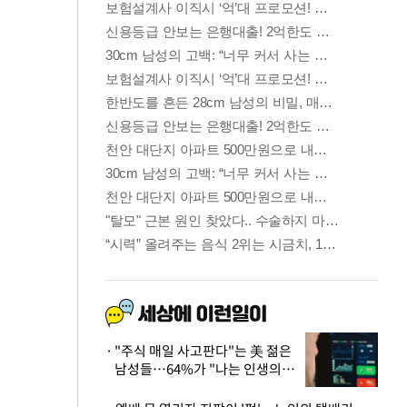
"주식 매일 사고판다"는 美 젊은
남성들…64%가 "나는 인생의
패배자“