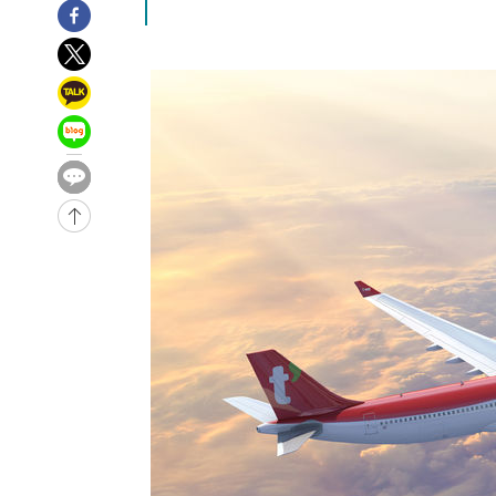
2시간 전 >
[속보]규제합리화위원회 부위원장에 김태유 서울대 공대 교
후임
-20912초 전 >
이강인, 폭염 속 AT마드리드 첫 훈련…80명 식사 대접까
-18051초 전 >
미 사업체 일자리, 7월에 2.3만개 순감하고 그 전 2개월 1
하향수정 (2보)
-17499초 전 >
[속보] 미 사업체, 일자리 7월에 2.3만 개 줄어…실업률은
↓
-13362초 전 >
[속보]이 대통령 "부동산 공급 기존 사고방식 매달리지 
실천"
-12447초 전 >
이란, "오만과 '중앙 단일 루트' 합의…북쪽 인바운드·남
운드는 임시"
-4015초 전 >
"낮 기온 소폭 하락"…수도권 폭염중대경보, 폭염경보로 
-3979초 전 >
[속보]이 대통령, '호우피해' 안동·의성 관할 4개 면 특별
포
-3942초 전 >
[단독]중수청 지원 검사들, 정원 초과 시 낮은 계급 임용…
갈 수도
-1913초 전 >
낮 최고 37도 찜통더위…곳곳 소나기·강원 많은 비[내일날
-219초 전 >
SK하이닉스, 용인·청주 팹에 54조 투자…"AI 메모리 수요 
응"
48분 전 >
여자배구 이재영·이다영 자매, 아제르바이잔 투란VC 입단
1시간 전 >
외국인 심판 성 접대 7경기 들여다보니…한국 축구 '5승 2무'
1시간 전 >
[속보]코스닥, 2.86포인트(0.36%) 내린 798.81마감
1시간 전 >
[속보]코스피, 6200선 약보합…0.60% 내린 6258.77에 마
1시간 전 >
[속보]원·달러 환율, 7.7원 내린 1416.1원 마감