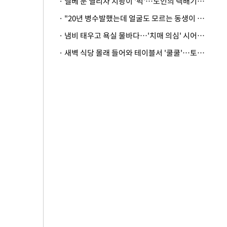
· 엘베 문 열리자 지팡이 '퍽'…노인의 택배기사 폭행 이유
· "20년 병수발했는데 얼굴도 모르는 동생이 유산 절반을"…배다른 형제 상속권 있을까
· 냄비 태우고 욕실 물바다…'치매 의심' 시어머니 검사 권유했다가 '날벼락'
· 새벽 식당 몰래 들어와 테이블서 '쿨쿨'…토사물 남기고 사라진 남성