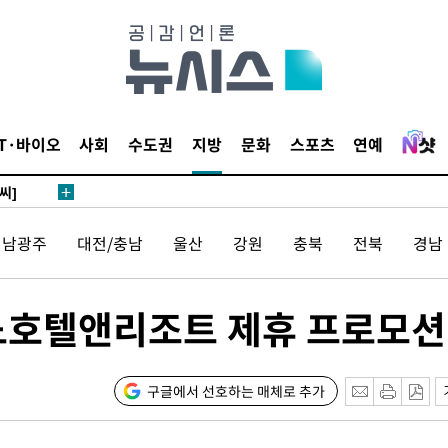
말고 과감히
쪽 아웃바
하향
재난지역 선
희망지 못
IT·바이오
사회
수도권
지방
문화
스포츠
연예
씨]
선제 대
전남광주
대전/충남
울산
강원
충북
전북
경남
쳐
소노호텔앤리조트 제휴 프로모션
기소
구글에서 선호하는 매체로 추가