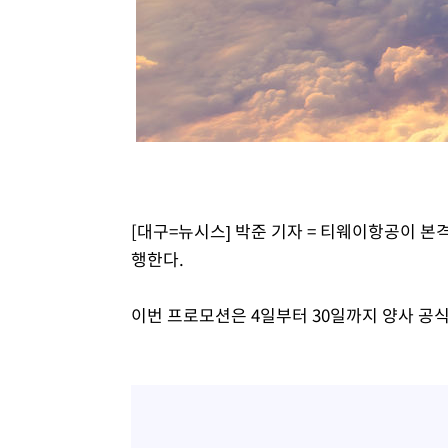
1시간 전 >
[속보] 노원서 40.1도 관측…서울, 2018년 이후 첫 40도
1시간 전 >
[속보]종합특검, '계엄 수용공간 확보' 신용해 前교정본부장 
2시간 전 >
외신들도 주목한 韓축구 파문…"국민적 공분에 수사 재개"
2시간 전 >
11시간 압수수색에 성접대 파문까지…'쑥대밭' 된 축구협회
2시간 전 >
[속보]규제합리화위원회 부위원장에 김태유 서울대 공대 교
후임
[대구=뉴시스] 박준 기자 = 티웨이항공이 
행한다.
이번 프로모션은 4일부터 30일까지 양사 공식