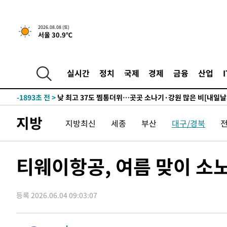
↓
-13342초 전 >
[속보]이 대통령 "부동산 공급 기존 사고방식 매달리지 
실천"
-12427초 전 >
이란, "오만과 '중앙 단일 루트' 합의…북쪽 인바운드·남
2026.08.08 (토)
서울 30.9℃
운드는 임시"
-3995초 전 >
"낮 기온 소폭 하락"…수도권 폭염중대경보, 폭염경보로 
-3959초 전 >
[속보]이 대통령, '호우피해' 안동·의성 관할 4개 면 특별
포
-3922초 전 >
[단독]중수청 지원 검사들, 정원 초과 시 낮은 계급 임용…
실시간
정치
국제
경제
금융
산업
갈 수도
-1893초 전 >
낮 최고 37도 찜통더위…곳곳 소나기·강원 많은 비[내일날
-199초 전 >
SK하이닉스, 용인·청주 팹에 54조 투자…"AI 메모리 수요 
응"
49분 전 >
여자배구 이재영·이다영 자매, 아제르바이잔 투란VC 입단
지방
지방최신
세종
부산
대구/경북
1시간 전 >
외국인 심판 성 접대 7경기 들여다보니…한국 축구 '5승 2무'
1시간 전 >
[속보]코스닥, 2.86포인트(0.36%) 내린 798.81마감
1시간 전 >
[속보]코스피, 6200선 약보합…0.60% 내린 6258.77에 마
티웨이항공, 여름 맞이 
1시간 전 >
[속보]원·달러 환율, 7.7원 내린 1416.1원 마감
1시간 전 >
[속보] 노원서 40.1도 관측…서울, 2018년 이후 첫 40도
등록 2026.06.04 09:03:07
1시간 전 >
[속보]종합특검, '계엄 수용공간 확보' 신용해 前교정본부장 
2시간 전 >
외신들도 주목한 韓축구 파문…"국민적 공분에 수사 재개"
2시간 전 >
11시간 압수수색에 성접대 파문까지…'쑥대밭' 된 축구협회