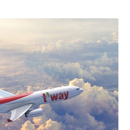
수…이병태
지(종합)
0.3만개
 4.1%로
말고 과감히
쪽 아웃바
하향
재난지역 선
희망지 못
씨]
선제 대
쳐