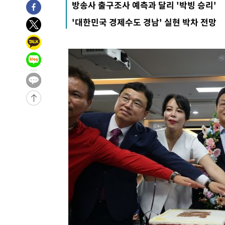
방송사 출구조사 예측과 달리 '박빙 승리'
7시간 전 >
내일까지 39도 '펄펄'…기상청 "태풍 지나며 폭염 잠시 꺾인
'대한민국 경제수도 경남' 실현 박차 전망
-11402초 전 >
'월드컵 탈락 후폭풍' 축구협회…11시간 걸린 초유의 압
합)
-10838초 전 >
[속보] 뉴욕증시, 혼조 출발…나스닥 0.3%↓, 다우 0.1
-9631초 전 >
축구협회, 15년 전 심판 성 접대 파문에 "현재는 내부 지침
-8316초 전 >
경찰, '홍명보는 2순위' 결론냈던 스포츠윤리센터도 압수
1시간 전 >
[속보]합참 "北 발사체는 단거리탄도미사일…감시·경계태세
1시간 전 >
日방위성, 北이 동해로 쏜 발사체는 탄도미사일 가능성
2시간 전 >
[속보] SKT, 에이닷 서비스 장애 발생…"원인 파악 중"
2시간 전 >
[속보]합참 "북, 동해상으로 미상 발사체 발사"
2시간 전 >
'낮 최고 39도' 불볕더위…한밤 열대야도 계속[내일날씨]
2시간 전 >
[속보]7~9일 프로야구 3연전도 폭염 취소…11일 재개
2시간 전 >
"韓 외환시장 개입 관측 배경엔 美의 대한국 무역적자 있어"
2시간 전 >
'월드컵 탈락 후폭풍' 축구협회…초유의 압수수색에 '충격·당
2시간 전 >
서울 낮 37.9도, 올여름 최고치 경신…영등포 순간 '40도'
2시간 전 >
[속보]종합특검, 대검 추가 압수수색…내란 중요임무종사 혐
3시간 전 >
[속보]코스닥, 800p 회복…0.26% 오른 801.67 마감