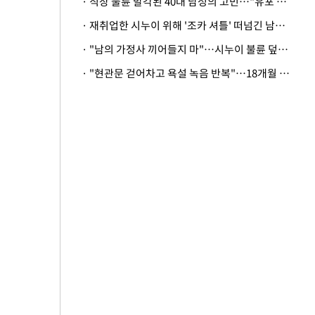
· 직장 불륜 발각된 40대 남성의 고민…"유포 동료 명예훼손·협박죄 고소 가능할까"
· 재취업한 시누이 위해 '조카 셔틀' 떠넘긴 남편…아내 "난 못한다"
· "남의 가정사 끼어들지 마"…시누이 불륜 덮으려는 남편에 억울한 아내
· "현관문 걷어차고 욕설 녹음 반복"…18개월 아기 키우는 집 뒤흔든 '앞집의 비극'