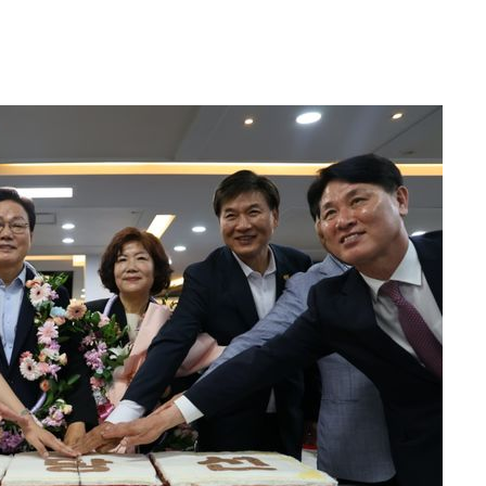
다"
수수색(종
4%↑
 준수"
수색
 강화"
황'
의