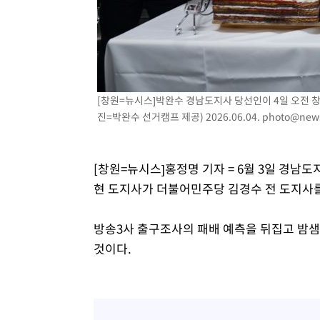
3시간 전 >
[속보]코스피, 301.88포인트(4.58%) 내린 6296.38 마감
3시간 전 >
[속보]원·달러 환율, 0.7원 내린 1423.8원 마감
4시간 전 >
"여기 떨어졌다"…다누리, 스페이스X 로켓 달 충돌 흔적 포착
5시간 전 >
손흥민, 5경기 연속골 실패…LAFC는 승부차기 끝 과달라하라
7시간 전 >
내일까지 39도 '펄펄'…기상청 "태풍 지나며 폭염 잠시 꺾인
[창원=뉴시스]박완수 경남도지사 당선인이 4일 오전 창
진=박완수 선거캠프 제공) 2026.06.04.
photo@new
[창원=뉴시스]홍정명 기자 = 6월 3일 경남
현 도지사가 더불어민주당 김경수 전 도지사
방송3사 출구조사의 패배 예측을 뒤집고 밤샘
것이다.