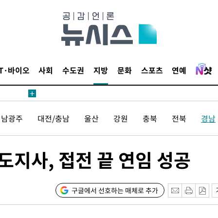
수색
 강화"
IT·바이오
사회
수도권
지방
문화
스포츠
연예
전남광주
대전/충남
울산
강원
충북
전북
경남
황'
의
 도지사, 접전 끝 연임 성공
구글에서 선호하는 매체로 추가
 격파