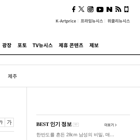
의견, 국토부·LH에 충실히
전달할 것"
K-Artprice
프라임뉴시스
위클리뉴시스
광장
포토
TV뉴시스
제휴 콘텐츠
제보
제주