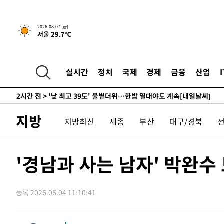
-8296초 전 >
경찰, '홍명보는 2순위' 결론냈던 스포츠윤리센터도 압수
1시간 전 >
[속보]합참 "北 발사체는 단거리탄도미사일…감시·경계태세
2026.08.07 (금)
서울 29.7℃
1시간 전 >
日방위성, 北이 동해로 쏜 발사체는 탄도미사일 가능성
2시간 전 >
[속보] SKT, 에이닷 서비스 장애 발생…"원인 파악 중"
2시간 전 >
[속보]합참 "북, 동해상으로 미상 발사체 발사"
실시간
정치
국제
경제
금융
산업
2시간 전 >
'낮 최고 39도' 불볕더위…한밤 열대야도 계속[내일날씨]
2시간 전 >
[속보]7~9일 프로야구 3연전도 폭염 취소…11일 재개
2시간 전 >
"韓 외환시장 개입 관측 배경엔 美의 대한국 무역적자 있어"
지방
지방최신
세종
부산
대구/경북
2시간 전 >
'월드컵 탈락 후폭풍' 축구협회…초유의 압수수색에 '충격·당
2시간 전 >
서울 낮 37.9도, 올여름 최고치 경신…영등포 순간 '40도'
2시간 전 >
[속보]종합특검, 대검 추가 압수수색…내란 중요임무종사 혐
'경남과 사는 남자' 박완수
3시간 전 >
[속보]코스닥, 800p 회복…0.26% 오른 801.67 마감
3시간 전 >
[속보]코스피, 301.88포인트(4.58%) 내린 6296.38 마감
등록 2026.06.04 11:10:41
3시간 전 >
[속보]원·달러 환율, 0.7원 내린 1423.8원 마감
4시간 전 >
"여기 떨어졌다"…다누리, 스페이스X 로켓 달 충돌 흔적 포착
5시간 전 >
손흥민, 5경기 연속골 실패…LAFC는 승부차기 끝 과달라하라