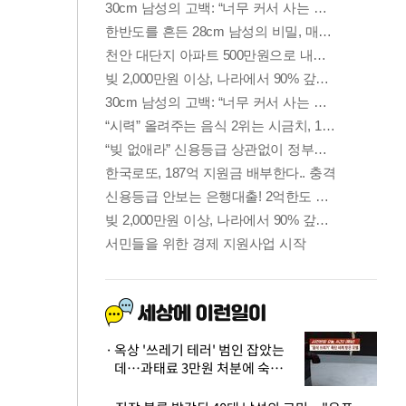
옥상 '쓰레기 테러' 범인 잡았는
데…과태료 3만원 처분에 숙박업
주 허탈