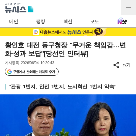
메인
랭킹
섹션
포토
황인호 대전 동구청장 "무거운 책임감…변
화·성과 보답"[당선인 인터뷰]
기사등록
2026/06/04 10:20:43
가
가
구글에서 선호하는 매체로 추가
"관광 1번지, 안전 1번지, 도시혁신 1번지 약속"