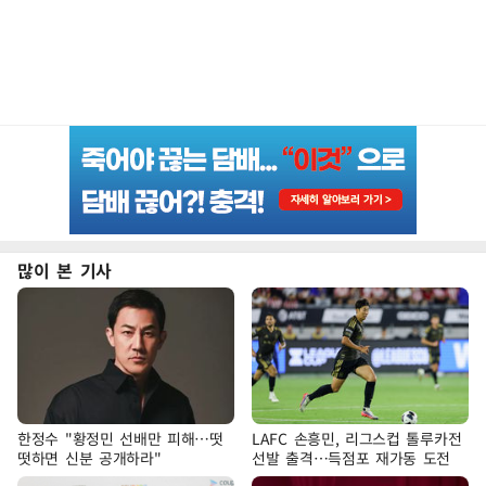
많이 본 기사
한정수 "황정민 선배만 피해…떳
LAFC 손흥민, 리그스컵 톨루카전
떳하면 신분 공개하라"
선발 출격…득점포 재가동 도전