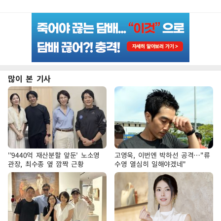
많이 본 기사
''9440억 재산분할 앞둔' 노소영
고영욱, 이번엔 박하선 공격…"류
관장, 최수종 옆 깜짝 근황
수영 열심히 일해야겠네"