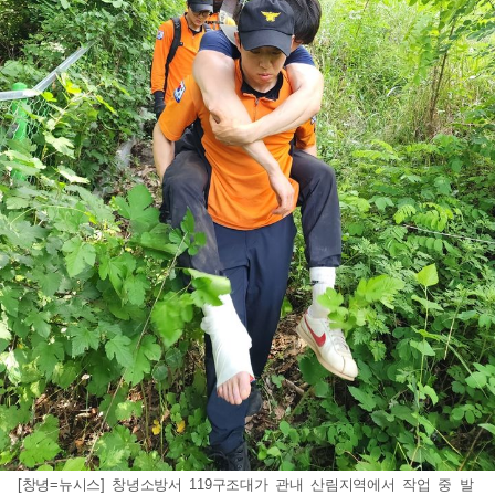
[창녕=뉴시스] 창녕소방서 119구조대가 관내 산림지역에서 작업 중 발