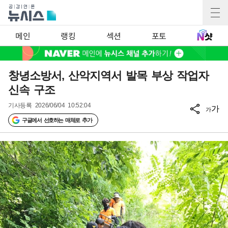
메인
랭킹
섹션
포토
창녕소방서, 산악지역서 발목 부상 작업자
신속 구조
기사등록
2026/06/04 10:52:04
가
가
구글에서 선호하는 매체로 추가