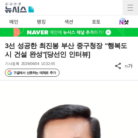
메인
랭킹
섹션
포토
3선 성공한 최진봉 부산 중구청장 "행복도
시 건설 완성"[당선인 인터뷰]
기사등록
2026/06/04 10:32:45
가
가
구글에서 선호하는 매체로 추가