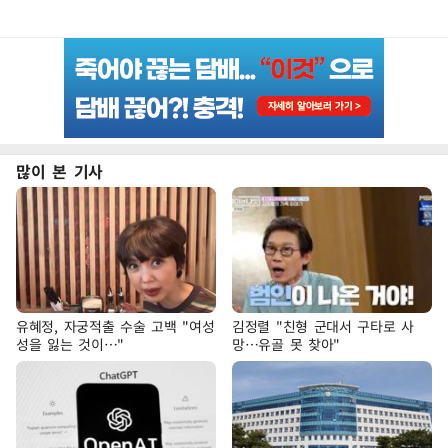
많이 본 기사
유혜정, 자궁적출 수술 고백 "여성
김정렬 "친형 군대서 구타로 사
성을 잃는 것이…"
망…유골 못 찾아"