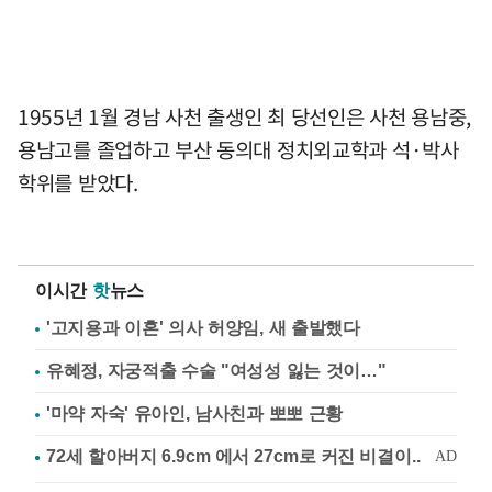
1955년 1월 경남 사천 출생인 최 당선인은 사천 용남중,
용남고를 졸업하고 부산 동의대 정치외교학과 석·박사
학위를 받았다.
이시간
핫
뉴스
'고지용과 이혼' 의사 허양임, 새 출발했다
유혜정, 자궁적출 수술 "여성성 잃는 것이…"
'마약 자숙' 유아인, 남사친과 뽀뽀 근황