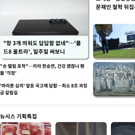
문재인 철학 뒤집
"창 3개 띄워도 답답함 없네"…'폴
드8 울트라', 일주일 써보니
"손 떨림 포착"…카라 한승연, 건강 괜찮나 팬
들 '걱정'
'마라톤 심의' 앞둔 국고채 담합…최소 8조 과징
금 갈림길
뉴시스 기획특집