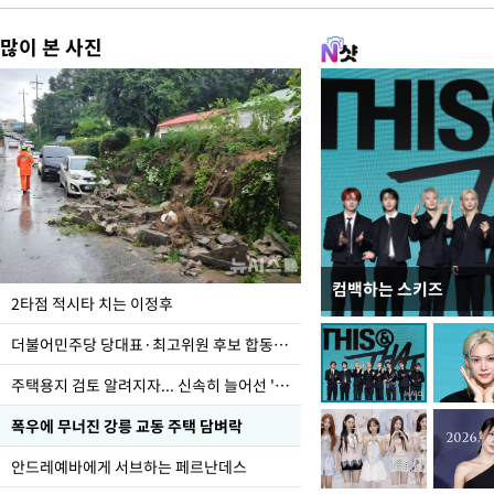
많이 본 사진
컴백하는 스키즈
청와대 일주일
2타점 적시타 치는 이정후
더불어민주당 당대표·최고위원 후보 합동연설회
주택용지 검토 알려지자... 신속히 늘어선 '근조화환'
폭우에 무너진 강릉 교동 주택 담벼락
안드레예바에게 서브하는 페르난데스