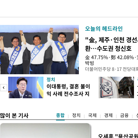
오늘의 헤드라인
"金, 제주·인천 경선
환…수도권 청신호
金 47.75%·鄭 42.08
박빙
더불어민주당 8·17 전당대
인천 권리당원 투표에서 김민
정치
난주 첫 주말 순회경선에서 
이대통령, 결혼 불이
경남에서는 정청래 후보가 승
익 사례 전수조사 지
앙당 선관위원장은 8일 제
시
합산 결과 김 후보가 전체 투표
많이 본 기사
종합
정치
국제
경제
금융
오세훈 "용산공원