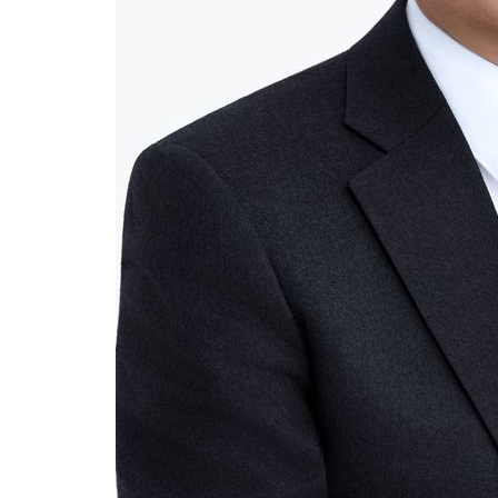
주 날씨]
16분 전 >
축구협회 "압수수색·성접대 논란 사과…쇄신의 기회로 삼겠다"
40분 전 >
[속보]'압수수색·성접대 논란' 축구협회 "실망과 걱정 안겨드려 죄
3시간 전 >
'최고 37도' 폭염 지속…강원동해안 최대 150㎜ 비
5시간 전 >
[속보]뉴욕증시 상승 마감…S&P 0.6% 나스닥 1.3%↑