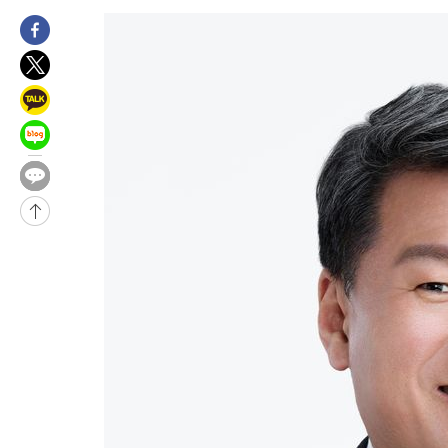
5시간 전 >
[속보]뉴욕증시 상승 마감…S&P 0.6% 나스닥 1.3%↑
-30619초 전 >
[속보]與최고위원 제주·인천 순회경선…박선원·최민희·서미
한민수·김용 순
-30572초 전 >
[속보]김민석, 與 전대 당원투표 누적 득표율 45.42%로 1위…
청래 44.56%
-29854초 전 >
[속보]與 대표 경선 제주·인천 당원투표…金 47.75%·鄭
42.08%·宋 10.17%
-29388초 전 >
이강인 "아틀레티코 이적 기뻐…등번호 7번 의미보단 팀 위해 
것"
-29323초 전 >
[속보]與 당대표 경선, 제주·인천 권리당원 투표 김민석 승리
-23097초 전 >
낮 최고 35도 '무더위'…동해안 시간당 30㎜ '강한 비'[내일날
-22367초 전 >
[속보]이강인 "감독님이 원하는 마음 느꼈고, 많은 트로피 원해
틀레티코 이적"
-22149초 전 >
수도권 40도 육박 '펄펄'…동해안 일부 지역엔 호의주의보
-21118초 전 >
온열질환 사망자 3명 늘어…누적 환자 3000명 돌파
-15063초 전 >
강릉에 시간당 81.4㎜ 물폭탄…도로 잠기고 담벼락 붕괴
-11170초 전 >
백운산서 80년근 천종산삼 9뿌리 발견…감정가 1.3억원
-8880초 전 >
선재도서 해루질 나섰다 실종 60대, 닷새 만에 숨진 채 발견
-6414초 전 >
남자 농구, 나고야 아시안게임서 '홈팀' 일본과 한일전
-5790초 전 >
여수 오동도 해상서 모터보트 전복…1명 사망·1명 실종
-2017초 전 >
극한폭염 한풀 꺾이지만…'낮 최고 35도' 무더위, 열대야 계속[