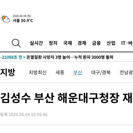
청래 44.56%
-29834초 전 >
[속보]與 대표 경선 제주·인천 당원투표…金 47.75%·鄭
42.08%·宋 10.17%
-29368초 전 >
이강인 "아틀레티코 이적 기뻐…등번호 7번 의미보단 팀 위해 
2026.08.08 (토)
서울 30.9℃
것"
-29303초 전 >
[속보]與 당대표 경선, 제주·인천 권리당원 투표 김민석 승리
-23077초 전 >
낮 최고 35도 '무더위'…동해안 시간당 30㎜ '강한 비'[내일날
-22347초 전 >
[속보]이강인 "감독님이 원하는 마음 느꼈고, 많은 트로피 원해
실시간
정치
국제
경제
금융
산업
IT·
틀레티코 이적"
-22129초 전 >
수도권 40도 육박 '펄펄'…동해안 일부 지역엔 호의주의보
-21098초 전 >
온열질환 사망자 3명 늘어…누적 환자 3000명 돌파
-15043초 전 >
강릉에 시간당 81.4㎜ 물폭탄…도로 잠기고 담벼락 붕괴
지방
지방최신
세종
부산
대구/경북
전남광
-11150초 전 >
백운산서 80년근 천종산삼 9뿌리 발견…감정가 1.3억원
-8860초 전 >
선재도서 해루질 나섰다 실종 60대, 닷새 만에 숨진 채 발견
-6394초 전 >
남자 농구, 나고야 아시안게임서 '홈팀' 일본과 한일전
김성수 부산 해운대구청장 재
-5770초 전 >
여수 오동도 해상서 모터보트 전복…1명 사망·1명 실종
-1997초 전 >
극한폭염 한풀 꺾이지만…'낮 최고 35도' 무더위, 열대야 계속[
주 날씨]
등록 2026.06.04 10:59:46
16분 전 >
축구협회 "압수수색·성접대 논란 사과…쇄신의 기회로 삼겠다"
41분 전 >
[속보]'압수수색·성접대 논란' 축구협회 "실망과 걱정 안겨드려 죄
3시간 전 >
'최고 37도' 폭염 지속…강원동해안 최대 150㎜ 비