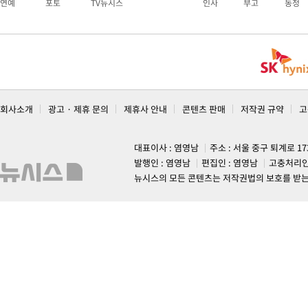
연예
포토
TV뉴시스
인사
부고
동정
회사소개
광고 · 제휴 문의
제휴사 안내
콘텐츠 판매
저작권 규약
고
대표이사 : 염영남
주소 : 서울 중구 퇴계로 1
발행인 : 염영남
편집인 : 염영남
고충처리인
뉴시스의 모든 콘텐츠는 저작권법의 보호를 받는 바, 무