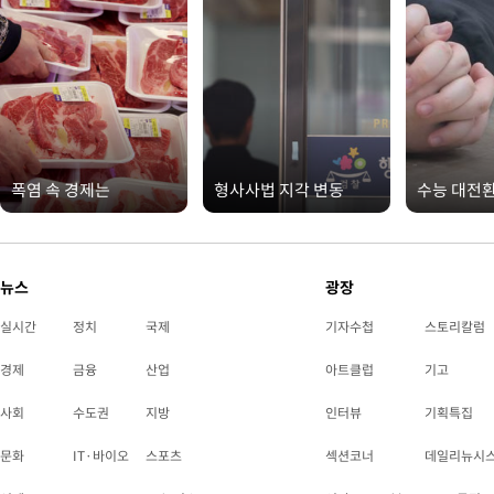
폭염 속 경제는
형사사법 지각 변동
수능 대전
뉴스
광장
실시간
정치
국제
기자수첩
스토리칼럼
경제
금융
산업
아트클럽
기고
사회
수도권
지방
인터뷰
기획특집
문화
IT·바이오
스포츠
섹션코너
데일리뉴시