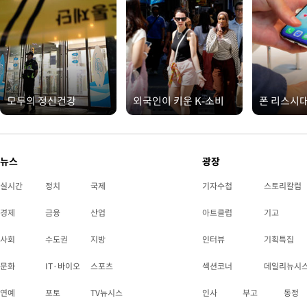
모두의 정신건강
외국인이 키운 K-소비
폰 리스시
뉴스
광장
실시간
정치
국제
기자수첩
스토리칼럼
경제
금융
산업
아트클럽
기고
사회
수도권
지방
인터뷰
기획특집
문화
IT·바이오
스포츠
섹션코너
데일리뉴시
연예
포토
TV뉴시스
인사
부고
동정