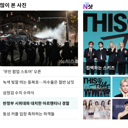
많이 본 사진
컴백하는 스키즈
지석천 뒤덮은 개구리
'무민 팝업 스토어' 오픈
녹색 빛깔 띄는 동복호…저수율은 절반 남짓
삼정검 수치 수여식
반정부 시위대와 대치한 아르헨티나 경찰
동성 커플 입장 축하하는 하객들