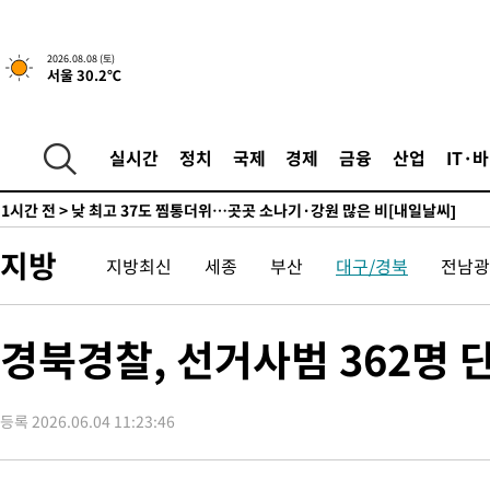
향수정 (2보)
-8609초 전 >
[속보] 미 사업체, 일자리 7월에 2.3만 개 줄어…실업률은 4.1%
↓
-4472초 전 >
[속보]이 대통령 "부동산 공급 기존 사고방식 매달리지 말고 과
2026.08.08 (토)
서울 30.2℃
실천"
-3557초 전 >
이란, "오만과 '중앙 단일 루트' 합의…북쪽 인바운드·남쪽 아
드는 임시"
1시간 전 >
"낮 기온 소폭 하락"…수도권 폭염중대경보, 폭염경보로 하향
1시간 전 >
[속보]이 대통령, '호우피해' 안동·의성 관할 4개 면 특별재난지역
실시간
정치
국제
경제
금융
산업
IT·
1시간 전 >
[단독]중수청 지원 검사들, 정원 초과 시 낮은 계급 임용…희망지 못
수도
1시간 전 >
낮 최고 37도 찜통더위…곳곳 소나기·강원 많은 비[내일날씨]
2시간 전 >
SK하이닉스, 용인·청주 팹에 54조 투자…"AI 메모리 수요 선제 대
지방
지방최신
세종
부산
대구/경북
전남광
3시간 전 >
여자배구 이재영·이다영 자매, 아제르바이잔 투란VC 입단
3시간 전 >
외국인 심판 성 접대 7경기 들여다보니…한국 축구 '5승 2무'
3시간 전 >
[속보]코스닥, 2.86포인트(0.36%) 내린 798.81마감
경북경찰, 선거사범 362명 
3시간 전 >
[속보]코스피, 6200선 약보합…0.60% 내린 6258.77에 마쳐
3시간 전 >
[속보]원·달러 환율, 7.7원 내린 1416.1원 마감
등록 2026.06.04 11:23:46
3시간 전 >
[속보] 노원서 40.1도 관측…서울, 2018년 이후 첫 40도
4시간 전 >
[속보]종합특검, '계엄 수용공간 확보' 신용해 前교정본부장 기소
4시간 전 >
외신들도 주목한 韓축구 파문…"국민적 공분에 수사 재개"