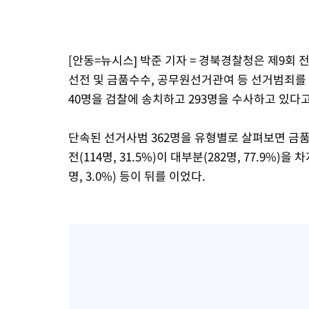
3시간 전 >
[속보]원·달러 환율, 7.7원 내린 1416.1원 마감
3시간 전 >
[속보] 노원서 40.1도 관측…서울, 2018년 이후 첫 40도
4시간 전 >
[속보]종합특검, '계엄 수용공간 확보' 신용해 前교정본부장 기소
[안동=뉴시스] 박준 기자 = 경북경찰청은 제9
4시간 전 >
외신들도 주목한 韓축구 파문…"국민적 공분에 수사 재개"
선전 및 금품수수, 공무원선거관여 등 선거범죄를 
4시간 전 >
11시간 압수수색에 성접대 파문까지…'쑥대밭' 된 축구협회
40명을 검찰에 송치하고 293명을 수사하고 있다고
5시간 전 >
[속보]규제합리화위원회 부위원장에 김태유 서울대 공대 교수…이
후임
단속된 선거사범 362명을 유형별로 살펴보면 금품수
전(114명, 31.5%)이 대부분(282명, 77.9%)
명, 3.0%) 등이 뒤를 이었다.