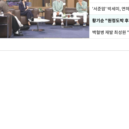
'서준맘' 박세미, 연
황기순 "원정도박 후
백혈병 재발 최성원 "