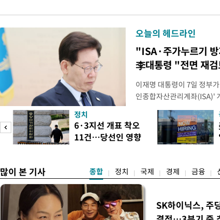
오늘의 헤드라인
"ISA·주가누르기 
李대통령 "전면 재검
이재명 대통령이 7일 정부가
인종합자산관리계좌(ISA)' 
안'을 전면 재검토 할 것을 
정치
들과의 상황 점검 회의에서 I
6·3지선 개표 착오
지법안을 둘러싼 투자자들의 
11건…당선인 영향
았다. 이 자리에서 이 대통령
도
없어
많이 본 기사
종합
정치
국제
경제
금융
SK하이닉스, 주
결정…3분기 중 