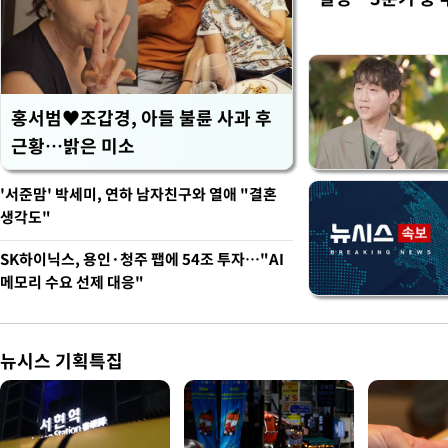
홍서범♥조갑경, 아들 불륜 사과 후
근황…밝은 미소
'서준맘' 박세미, 연하 남자친구와 열애 "결혼
생각도"
SK하이닉스, 용인·청주 팹에 54조 투자…"AI
메모리 수요 선제 대응"
뉴시스 기획특집