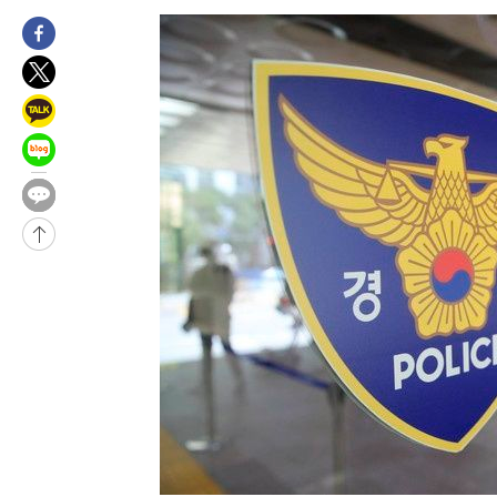
4시간 전 >
11시간 압수수색에 성접대 파문까지…'쑥대밭' 된 축구협회
5시간 전 >
[속보]규제합리화위원회 부위원장에 김태유 서울대 공대 교수…이
후임
-12042초 전 >
이강인, 폭염 속 AT마드리드 첫 훈련…80명 식사 대접까지(종
-9181초 전 >
미 사업체 일자리, 7월에 2.3만개 순감하고 그 전 2개월 10.3만
향수정 (2보)
-8629초 전 >
[속보] 미 사업체, 일자리 7월에 2.3만 개 줄어…실업률은 4.1%
↓
-4492초 전 >
[속보]이 대통령 "부동산 공급 기존 사고방식 매달리지 말고 과
실천"
-3577초 전 >
이란, "오만과 '중앙 단일 루트' 합의…북쪽 인바운드·남쪽 아
드는 임시"
1시간 전 >
"낮 기온 소폭 하락"…수도권 폭염중대경보, 폭염경보로 하향
1시간 전 >
[속보]이 대통령, '호우피해' 안동·의성 관할 4개 면 특별재난지역
1시간 전 >
[단독]중수청 지원 검사들, 정원 초과 시 낮은 계급 임용…희망지 못
수도
1시간 전 >
낮 최고 37도 찜통더위…곳곳 소나기·강원 많은 비[내일날씨]
2시간 전 >
SK하이닉스, 용인·청주 팹에 54조 투자…"AI 메모리 수요 선제 대
3시간 전 >
여자배구 이재영·이다영 자매, 아제르바이잔 투란VC 입단
3시간 전 >
외국인 심판 성 접대 7경기 들여다보니…한국 축구 '5승 2무'
3시간 전 >
[속보]코스닥, 2.86포인트(0.36%) 내린 798.81마감
3시간 전 >
[속보]코스피, 6200선 약보합…0.60% 내린 6258.77에 마쳐