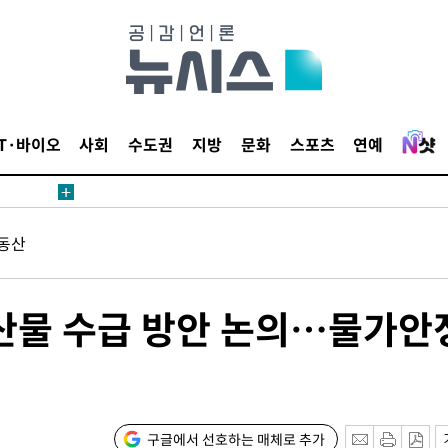
 4.1%로
고 과감히
쪽 아웃바운
지역 선포
 못 갈 수
IT·바이오
사회
수도권
지방
문화
스포츠
연예
]
선제 대응"
동산
쳐
산물 수급 방안 논의…물가안
기소
구글에서 선호하는 매체로 추가