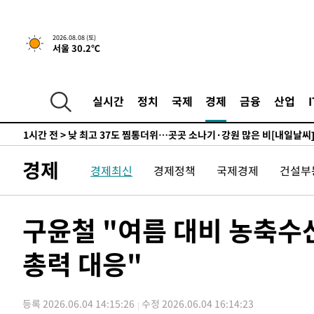
-10273초 전 >
[속보] 미 사업체, 일자리 7월에 2.3만 개 줄어…실업률은
↓
-6136초 전 >
[속보]이 대통령 "부동산 공급 기존 사고방식 매달리지 말
실천"
2026.08.08 (토)
-5221초 전 >
이란, "오만과 '중앙 단일 루트' 합의…북쪽 인바운드·남
서울 30.2℃
드는 임시"
53분 전 >
"낮 기온 소폭 하락"…수도권 폭염중대경보, 폭염경보로 하향
54분 전 >
[속보]이 대통령, '호우피해' 안동·의성 관할 4개 면 특별재난
54분 전 >
[단독]중수청 지원 검사들, 정원 초과 시 낮은 계급 임용…희망지
실시간
정치
국제
경제
금융
산업
도
1시간 전 >
낮 최고 37도 찜통더위…곳곳 소나기·강원 많은 비[내일날씨
1시간 전 >
SK하이닉스, 용인·청주 팹에 54조 투자…"AI 메모리 수요 
2시간 전 >
여자배구 이재영·이다영 자매, 아제르바이잔 투란VC 입단
경제
경제최신
경제정책
국제경제
건설부
3시간 전 >
외국인 심판 성 접대 7경기 들여다보니…한국 축구 '5승 2무'
3시간 전 >
[속보]코스닥, 2.86포인트(0.36%) 내린 798.81마감
3시간 전 >
[속보]코스피, 6200선 약보합…0.60% 내린 6258.77에 마
구윤철 "여름 대비 농축수
3시간 전 >
[속보]원·달러 환율, 7.7원 내린 1416.1원 마감
총력 대응"
3시간 전 >
[속보] 노원서 40.1도 관측…서울, 2018년 이후 첫 40도
3시간 전 >
[속보]종합특검, '계엄 수용공간 확보' 신용해 前교정본부장 
4시간 전 >
외신들도 주목한 韓축구 파문…"국민적 공분에 수사 재개"
등록 2026.06.04 14:15:26
수정 2026.06.04 16:14:23