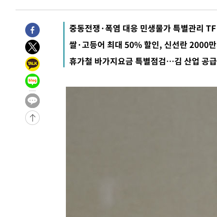
4시간 전 >
11시간 압수수색에 성접대 파문까지…'쑥대밭' 된 축구협회
4시간 전 >
[속보]규제합리화위원회 부위원장에 김태유 서울대 공대 교
후임
중동전쟁·폭염 대응 민생물가 특별관리 TF
-13706초 전 >
이강인, 폭염 속 AT마드리드 첫 훈련…80명 식사 대접까
-10845초 전 >
미 사업체 일자리, 7월에 2.3만개 순감하고 그 전 2개월 1
쌀·고등어 최대 50% 할인, 신선란 2000
하향수정 (2보)
-10293초 전 >
[속보] 미 사업체, 일자리 7월에 2.3만 개 줄어…실업률은
휴가철 바가지요금 특별점검…김 산업 공급
↓
-6156초 전 >
[속보]이 대통령 "부동산 공급 기존 사고방식 매달리지 말
실천"
-5241초 전 >
이란, "오만과 '중앙 단일 루트' 합의…북쪽 인바운드·남
드는 임시"
53분 전 >
"낮 기온 소폭 하락"…수도권 폭염중대경보, 폭염경보로 하향
53분 전 >
[속보]이 대통령, '호우피해' 안동·의성 관할 4개 면 특별재난
54분 전 >
[단독]중수청 지원 검사들, 정원 초과 시 낮은 계급 임용…희망지
도
1시간 전 >
낮 최고 37도 찜통더위…곳곳 소나기·강원 많은 비[내일날씨
1시간 전 >
SK하이닉스, 용인·청주 팹에 54조 투자…"AI 메모리 수요 
2시간 전 >
여자배구 이재영·이다영 자매, 아제르바이잔 투란VC 입단
3시간 전 >
외국인 심판 성 접대 7경기 들여다보니…한국 축구 '5승 2무'
3시간 전 >
[속보]코스닥, 2.86포인트(0.36%) 내린 798.81마감
3시간 전 >
[속보]코스피, 6200선 약보합…0.60% 내린 6258.77에 마