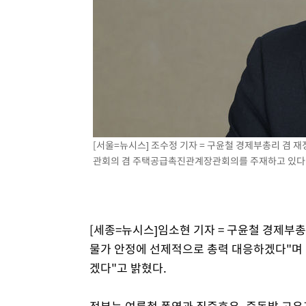
3시간 전 >
[속보]원·달러 환율, 7.7원 내린 1416.1원 마감
3시간 전 >
[속보] 노원서 40.1도 관측…서울, 2018년 이후 첫 40도
3시간 전 >
[속보]종합특검, '계엄 수용공간 확보' 신용해 前교정본부장 
4시간 전 >
외신들도 주목한 韓축구 파문…"국민적 공분에 수사 재개"
4시간 전 >
11시간 압수수색에 성접대 파문까지…'쑥대밭' 된 축구협회
4시간 전 >
[속보]규제합리화위원회 부위원장에 김태유 서울대 공대 교
후임
[서울=뉴시스] 조수정 기자 = 구윤철 경제부총리 겸
관회의 겸 주택공급촉진관계장관회의를 주재하고 있다. 20
[세종=뉴시스]임소현 기자 = 구윤철 경제부총
물가 안정에 선제적으로 총력 대응하겠다"며
겠다"고 밝혔다.
정부는 여름철 폭염과 집중호우, 중동발 고유