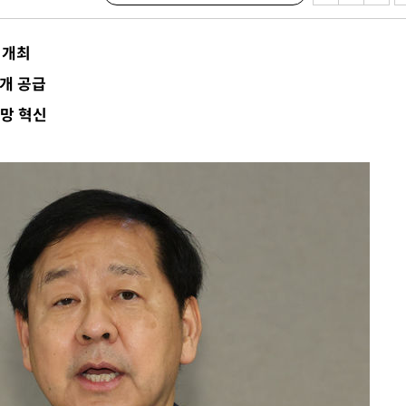
수…이병태
 개최
지(종합)
0.3만개
만개 공급
 4.1%로
망 혁신
고 과감히
쪽 아웃바운
지역 선포
 못 갈 수
]
선제 대응"
쳐