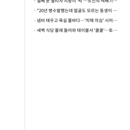
· 엘베 문 열리자 지팡이 '퍽'…노인의 택배기사 폭행 이유
· "20년 병수발했는데 얼굴도 모르는 동생이 유산 절반을"…배다른 형제 상속권 있을까
· 냄비 태우고 욕실 물바다…'치매 의심' 시어머니 검사 권유했다가 '날벼락'
· 새벽 식당 몰래 들어와 테이블서 '쿨쿨'…토사물 남기고 사라진 남성