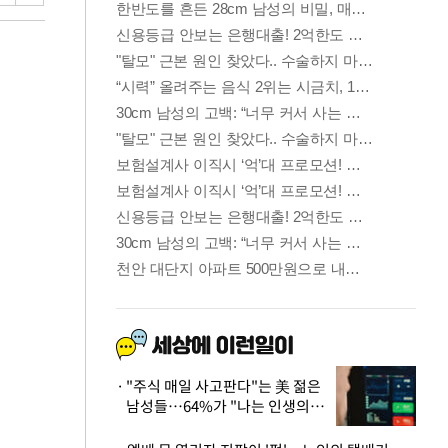
"주식 매일 사고판다"는 美 젊은
남성들…64%가 "나는 인생의
패배자“