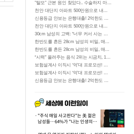
"주식 매일 사고판다"는 美 젊은
남성들…64%가 "나는 인생의
패배자“