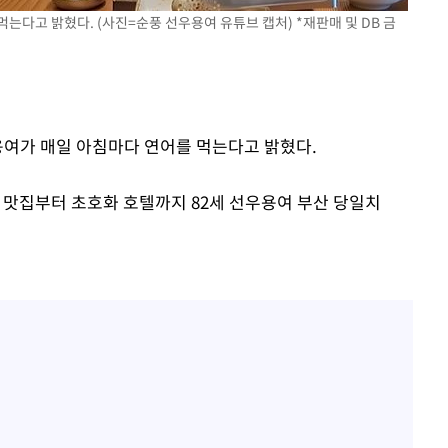
는다고 밝혔다. (사진=순풍 선우용여 유튜브 캡처) *재판매 및 DB 금
용여가 매일 아침마다 연어를 먹는다고 밝혔다.
랭 맛집부터 초호화 호텔까지 82세 선우용여 부산 당일치