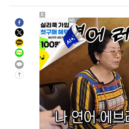
-20848초 전 >
극한폭염 한풀 꺾이지만…'낮 최고 35도' 무더위, 열대야
주 날씨]
-17866초 전 >
축구협회 "압수수색·성접대 논란 사과…쇄신의 기회로 
X
-16383초 전 >
[속보]'압수수색·성접대 논란' 축구협회 "실망과 걱정 
송"
-5004초 전 >
'최고 37도' 폭염 지속…강원동해안 최대 150㎜ 비
31분 전 >
[속보]뉴욕증시 상승 마감…S&P 0.6% 나스닥 1.3%↑