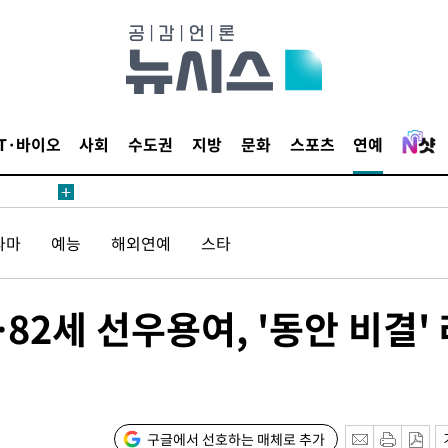
견
IT·바이오
사회
수도권
지방
문화
스포츠
연예
 계속[다음
라마
예능
해외연예
스타
삼겠다"
안겨드려 죄
82세 선우용여, '동안 비결' 
견
구글에서 선호하는 매체로 추가