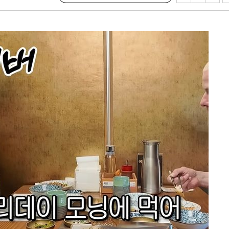
 계속[다음
삼겠다"
안겨드려 죄