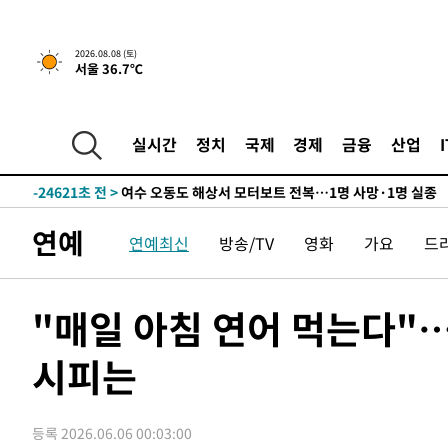
2026.08.08 (토)
서울 36.7℃
31분 전 >
[속보]뉴욕증시 상승 마감…S&P 0.6% 나스닥 1.3%↑
-30001초 전 >
백운산서 80년근 천종산삼 9뿌리 발견…감정가 1.3억원
-27711초 전 >
선재도서 해루질 나섰다 실종 60대, 닷새 만에 숨진 채 발
실시간
정치
국제
경제
금융
산업
-25245초 전 >
남자 농구, 나고야 아시안게임서 '홈팀' 일본과 한일전
-24621초 전 >
여수 오동도 해상서 모터보트 전복…1명 사망·1명 실종
-20848초 전 >
극한폭염 한풀 꺾이지만…'낮 최고 35도' 무더위, 열대야
연예
연예최신
방송/TV
영화
가요
드
주 날씨]
-17866초 전 >
축구협회 "압수수색·성접대 논란 사과…쇄신의 기회로 
-16383초 전 >
[속보]'압수수색·성접대 논란' 축구협회 "실망과 걱정 
송"
-5004초 전 >
'최고 37도' 폭염 지속…강원동해안 최대 150㎜ 비
"매일 아침 연어 먹는다"…
31분 전 >
[속보]뉴욕증시 상승 마감…S&P 0.6% 나스닥 1.3%↑
시피는
-30001초 전 >
백운산서 80년근 천종산삼 9뿌리 발견…감정가 1.3억원
-27711초 전 >
선재도서 해루질 나섰다 실종 60대, 닷새 만에 숨진 채 발
-25245초 전 >
남자 농구, 나고야 아시안게임서 '홈팀' 일본과 한일전
등록 2026.06.06 00:03:00
-24621초 전 >
여수 오동도 해상서 모터보트 전복…1명 사망·1명 실종