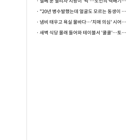
· 엘베 문 열리자 지팡이 '퍽'…노인의 택배기사 폭행 이유
· "20년 병수발했는데 얼굴도 모르는 동생이 유산 절반을"…배다른 형제 상속권 있을까
· 냄비 태우고 욕실 물바다…'치매 의심' 시어머니 검사 권유했다가 '날벼락'
· 새벽 식당 몰래 들어와 테이블서 '쿨쿨'…토사물 남기고 사라진 남성