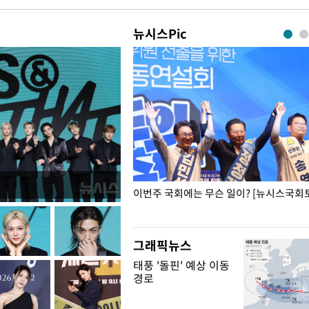
뉴시스Pic
폭력 피해자에 위로·사과…"국가
이번주 국회에는 무슨 일이? [뉴시스국회토
"
그래픽뉴스
태풍 '돌핀' 예상 이동
경로