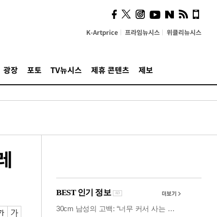
사이 해답 찾았죠"…알을
깨고 나온 '초자아'
K-Artprice
프라임뉴시스
위클리뉴시스
광장
포토
TV뉴시스
제휴 콘텐츠
제보
레