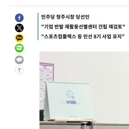
-20254초 전 >
남자 농구, 나고야 아시안게임서 '홈팀' 일본과 한일전
-19630초 전 >
여수 오동도 해상서 모터보트 전복…1명 사망·1명 실종
민주당 청주시장 당선인
-15857초 전 >
극한폭염 한풀 꺾이지만…'낮 최고 35도' 무더위, 열대야
"기업 반발 재활용선별센터 건립 재검토"
주 날씨]
-12875초 전 >
축구협회 "압수수색·성접대 논란 사과…쇄신의 기회로 
"스포츠컴플렉스 등 민선 8기 사업 유지"
-11392초 전 >
[속보]'압수수색·성접대 논란' 축구협회 "실망과 걱정 
송"
-13초 전 >
'최고 37도' 폭염 지속…강원동해안 최대 150㎜ 비
1시간 전 >
[속보]뉴욕증시 상승 마감…S&P 0.6% 나스닥 1.3%↑