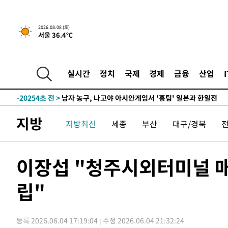
2026.08.08 (토)
서울 36.4℃
1시간 전 >
[속보]뉴욕증시 상승 마감…S&P 0.6% 나스닥 1.3%↑
-28903초 전 >
강릉에 시간당 81.4㎜ 물폭탄…도로 잠기고 담벼락 붕괴
-25010초 전 >
백운산서 80년근 천종산삼 9뿌리 발견…감정가 1.3억원
실시간
정치
국제
경제
금융
산업
-22720초 전 >
선재도서 해루질 나섰다 실종 60대, 닷새 만에 숨진 채 발
-20254초 전 >
남자 농구, 나고야 아시안게임서 '홈팀' 일본과 한일전
-19630초 전 >
여수 오동도 해상서 모터보트 전복…1명 사망·1명 실종
지방
지방최신
세종
부산
대구/경북
-15857초 전 >
극한폭염 한풀 꺾이지만…'낮 최고 35도' 무더위, 열대야
주 날씨]
-12875초 전 >
축구협회 "압수수색·성접대 논란 사과…쇄신의 기회로 
-11392초 전 >
[속보]'압수수색·성접대 논란' 축구협회 "실망과 걱정 
이장섭 "청주시외터미널 
송"
-13초 전 >
'최고 37도' 폭염 지속…강원동해안 최대 150㎜ 비
립"
1시간 전 >
[속보]뉴욕증시 상승 마감…S&P 0.6% 나스닥 1.3%↑
-28903초 전 >
강릉에 시간당 81.4㎜ 물폭탄…도로 잠기고 담벼락 붕괴
-25010초 전 >
백운산서 80년근 천종산삼 9뿌리 발견…감정가 1.3억원
등록 2026.06.04 17:19:04
수정 2026.06.04 21:32:24
-22720초 전 >
선재도서 해루질 나섰다 실종 60대, 닷새 만에 숨진 채 발