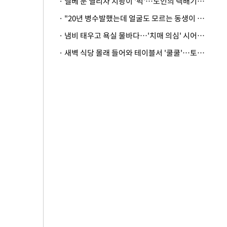
· 엘베 문 열리자 지팡이 '퍽'…노인의 택배기사 폭행 이유
· "20년 병수발했는데 얼굴도 모르는 동생이 유산 절반을"…배다른 형제 상속권 있을까
· 냄비 태우고 욕실 물바다…'치매 의심' 시어머니 검사 권유했다가 '날벼락'
· 새벽 식당 몰래 들어와 테이블서 '쿨쿨'…토사물 남기고 사라진 남성