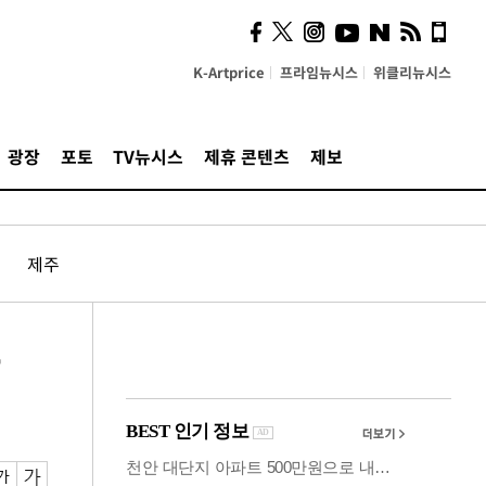
사이 해답 찾았죠"…알을
깨고 나온 '초자아'
K-Artprice
프라임뉴시스
위클리뉴시스
광장
포토
TV뉴시스
제휴 콘텐츠
제보
제주
수