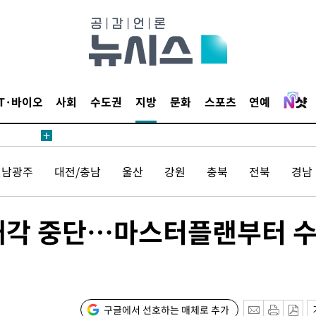
IT·바이오
사회
수도권
지방
문화
스포츠
연예
견
전남광주
대전/충남
울산
강원
충북
전북
경남
 계속[다음
삼겠다"
안겨드려 죄
매각 중단…마스터플랜부터 
구글에서 선호하는 매체로 추가
견