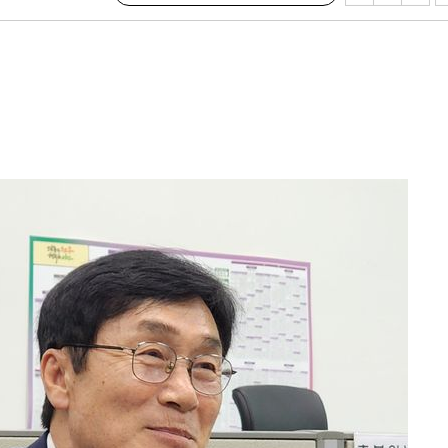
 계속[다음
삼겠다"
안겨드려 죄