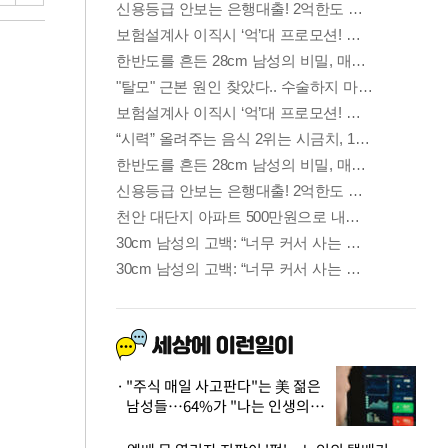
"주식 매일 사고판다"는 美 젊은
남성들…64%가 "나는 인생의
패배자“