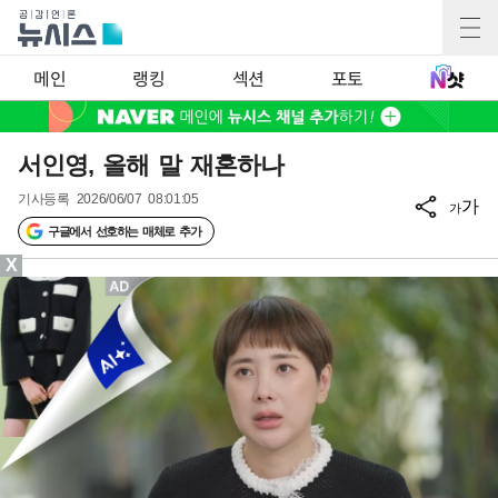
메인
랭킹
섹션
포토
서인영, 올해 말 재혼하나
기사등록
2026/06/07 08:01:05
가
가
구글에서 선호하는 매체로 추가
X