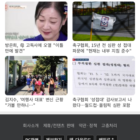
방은희, 母 고독사에 오열 "이틀
축구협회, 15년 전 심판 성 접대
만에 발견"
파문에 "현재는 내부 지침 준수"
김지수, '여행사 대표' 변신 근황
축구협회 '성접대' 감사보고서 나
"가볼 만하니…"
왔다…월드컵·올림픽 심판 포함
회사소개
제휴/컨텐츠 판매
약관·정책
고충처리
PC화면
제보하기
앱 다운로드
맨위로↑