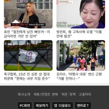
효린 "절친에게 남친 빼앗겨…지
방은희, 母 고독사에 오열 "이틀
금이라면 가만 안 있어"
만에 발견"
축구협회, 15년 전 심판 성 접대
김지수, '여행사 대표' 변신 근황
파문에 "현재는 내부 지침 준수"
"가볼 만하니…"
회사소개
제휴/컨텐츠 판매
약관·정책
고충처리
PC화면
제보하기
앱 다운로드
맨위로↑