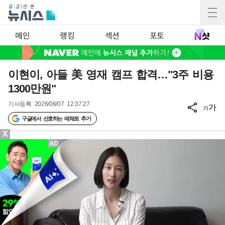
메인
랭킹
섹션
포토
이현이, 아들 美 영재 캠프 합격…"3주 비용
1300만원"
기사등록
2026/06/07 12:37:27
가
가
구글에서 선호하는 매체로 추가
X