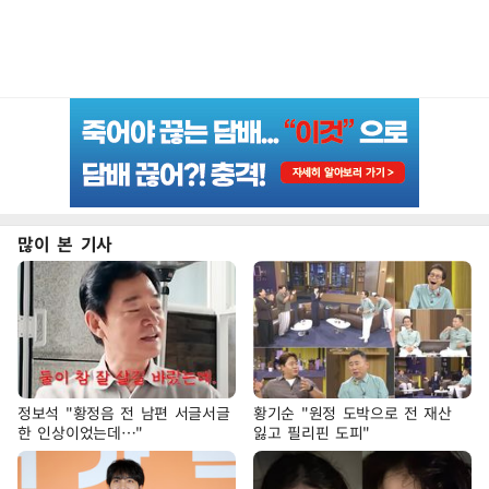
많이 본 기사
정보석 "황정음 전 남편 서글서글
황기순 "원정 도박으로 전 재산
한 인상이었는데…"
잃고 필리핀 도피"