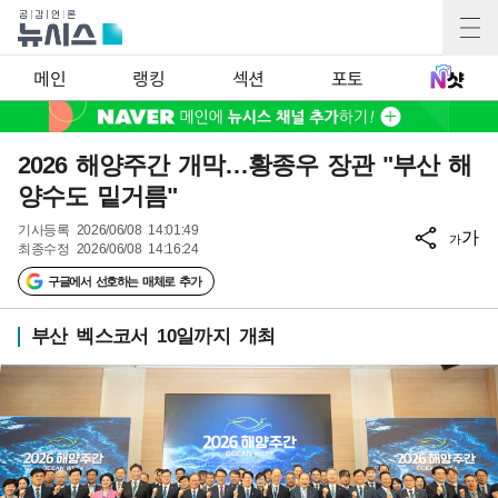
메인
랭킹
섹션
포토
2026 해양주간 개막…황종우 장관 "부산 해
양수도 밑거름"
기사등록
2026/06/08 14:01:49
가
가
최종수정
2026/06/08 14:16:24
구글에서 선호하는 매체로 추가
부산 벡스코서 10일까지 개최