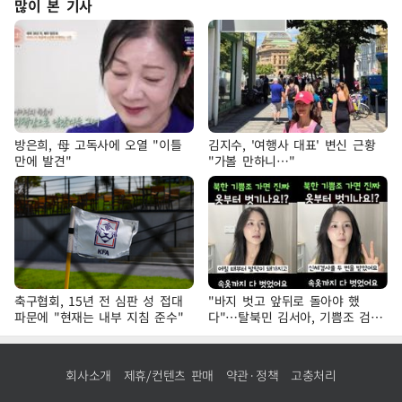
많이 본 기사
방은희, 母 고독사에 오열 "이틀
김지수, '여행사 대표' 변신 근황
만에 발견"
"가볼 만하니…"
축구협회, 15년 전 심판 성 접대
"바지 벗고 앞뒤로 돌아야 했
파문에 "현재는 내부 지침 준수"
다"…탈북민 김서아, 기쁨조 검사
수치심 회상
회사소개
제휴/컨텐츠 판매
약관·정책
고충처리