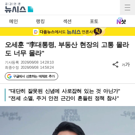
메인
랭킹
섹션
포토
오세훈 "李대통령, 부동산 현장의 고통 몰라
도 너무 몰라"
기사등록
2026/06/08 14:28:10
가
가
최종수정
2026/06/08 14:58:24
구글에서 선호하는 매체로 추가
"대단히 잘못된 신념에 사로잡혀 있는 것 아닌가"
"전세 소멸, 주거 안전 근간이 흔들린 정책 참사"