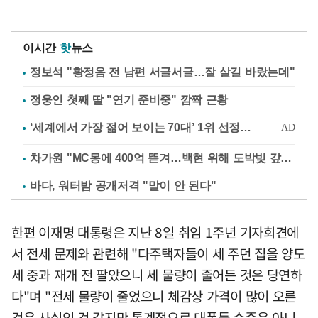
이시간
핫
뉴스
정보석 "황정음 전 남편 서글서글…잘 살길 바랐는데"
정웅인 첫째 딸 "연기 준비중" 깜짝 근황
차가원 "MC몽에 400억 뜯겨…백현 위해 도박빚 갚아줘"
바다, 워터밤 공개저격 "말이 안 된다"
한편 이재명 대통령은 지난 8일 취임 1주년 기자회견에
서 전세 문제와 관련해 "다주택자들이 세 주던 집을 양도
세 중과 재개 전 팔았으니 세 물량이 줄어든 것은 당연하
다"며 "전세 물량이 줄었으니 체감상 가격이 많이 오른
것은 사실인 것 같지만 통계적으로 대폭등 수준은 아니