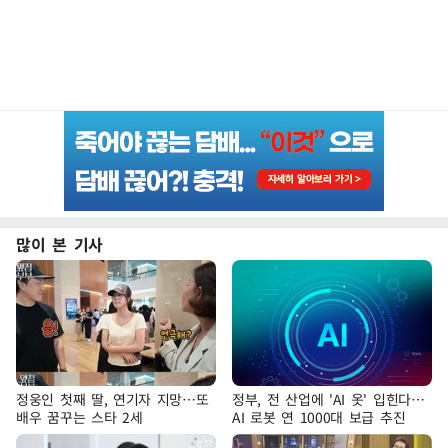
많이 본 기사
정웅인 첫째 딸, 연기자 지망…또
정부, 전 산업에 'AI 옷' 입힌다…
배우 꿈꾸는 스타 2세
AI 로봇 연 1000대 보급 추진