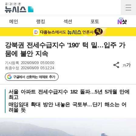
메인
랭킹
섹션
포토
강북권 전세수급지수 '190' 턱 밑…입주 가
뭄에 불안 지속
기사등록
2026/06/09 05:00:00
가
가
최종수정
2026/06/09 05:12:24
구글에서 선호하는 매체로 추가
서울 아파트 전세수급지수 182 돌파…5년 5개월 만에
최고
매입임대 확대 방안 내놓은 국토부…단기 해소는 어
려울 듯