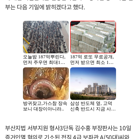
부는 다음 기일에 밝히겠다고 했다.
부산지법 서부지원 형사3단독 김수홍 부장판사는 10일
증거인멸 혐의로 기소된 전직 4급 보좌관 A(50대)씨와