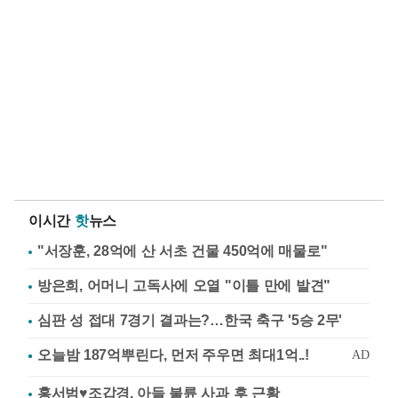
이시간
핫
뉴스
"서장훈, 28억에 산 서초 건물 450억에 매물로"
방은희, 어머니 고독사에 오열 "이틀 만에 발견"
심판 성 접대 7경기 결과는?…한국 축구 '5승 2무'
홍서범♥조갑경, 아들 불륜 사과 후 근황