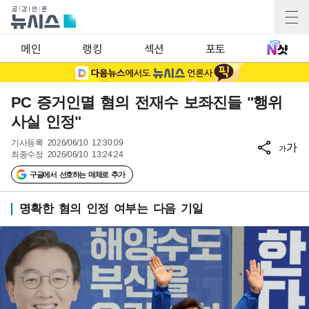
메인
랭킹
섹션
포토
PC 증거인멸 혐의 전재수 보좌진들 "행위
사실 인정"
기사등록
2026/06/10 12:30:09
가
가
최종수정
2026/06/10 13:24:24
구글에서 선호하는 매체로 추가
명확한 혐의 인정 여부는 다음 기일