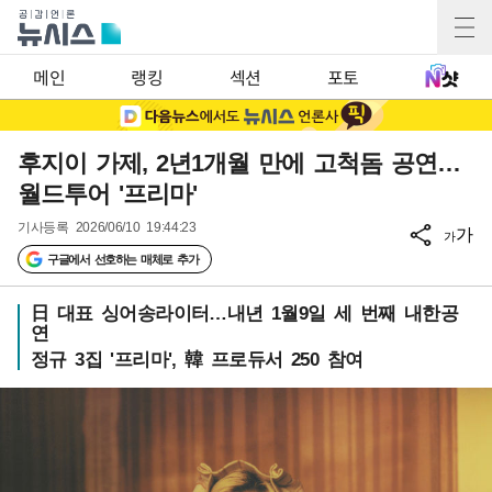
메인
랭킹
섹션
포토
후지이 가제, 2년1개월 만에 고척돔 공연…
월드투어 '프리마'
기사등록
2026/06/10 19:44:23
가
가
구글에서 선호하는 매체로 추가
日 대표 싱어송라이터…내년 1월9일 세 번째 내한공
연
정규 3집 '프리마', 韓 프로듀서 250 참여