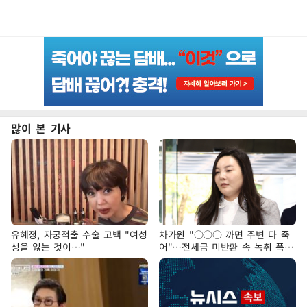
많이 본 기사
유혜정, 자궁적출 수술 고백 "여성
차가원 "○○○ 까면 주변 다 죽
성을 잃는 것이…"
어"…전세금 미반환 속 녹취 폭로
파장