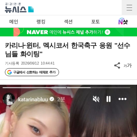
메인
랭킹
섹션
포토
카리나·윈터, 멕시코서 한국축구 응원 "선수
님들 화이팅"
기사등록
2026/06/12 10:44:41
가
가
구글에서 선호하는 매체로 추가