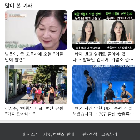
많이 본 기사
방은희, 母 고독사에 오열 "이틀
"바지 벗고 앞뒤로 돌아야 했
만에 발견"
다"…탈북민 김서아, 기쁨조 검사
수치심 회상
김지수, '여행사 대표' 변신 근황
"여군 지원 막힌 UDT 훈련 직접
"가볼 만하니…"
해봤습니다"…707 출신 女유튜버
'완벽 소화'
회사소개
제휴/컨텐츠 판매
약관·정책
고충처리