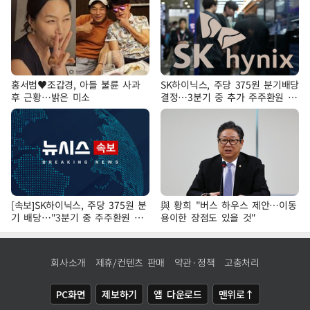
홍서범♥조갑경, 아들 불륜 사과
SK하이닉스, 주당 375원 분기배당
후 근황…밝은 미소
결정…3분기 중 추가 주주환원 발
표
[속보]SK하이닉스, 주당 375원 분
與 황희 "버스 하우스 제안…이동
기 배당…"3분기 중 주주환원 방
용이한 장점도 있을 것"
안 확정"
회사소개
제휴/컨텐츠 판매
약관·정책
고충처리
PC화면
제보하기
앱 다운로드
맨위로↑