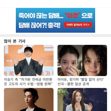
많이 본 기사
이승기 측 "차가원 전세금 미반환
아이유, 장기하 '별일 없이 산다'
은 고도의 사기 수법…엄벌 원해"
선곡…쿨한 일상 공개