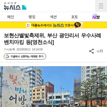
메인
랭킹
섹션
포토
보현산별빛축제위, 부산 광안리서 우수사례
벤치마킹 등[영천소식]
기사등록
2026/06/12 18:16:08
가
가
구글에서 선호하는 매체로 추가