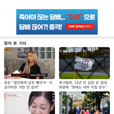
많이 본 기사
효린 "절친에게 남친 빼앗겨…지
축구협회, 15년 전 심판 성 접대
금이라면 가만 안 있어"
파문에 "현재는 내부 지침 준수"