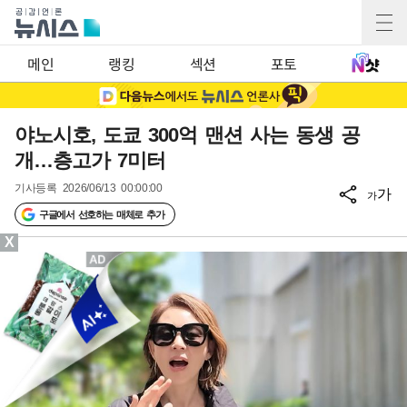
메인
랭킹
섹션
포토
야노시호, 도쿄 300억 맨션 사는 동생 공
개…층고가 7미터
기사등록
2026/06/13 00:00:00
가
가
구글에서 선호하는 매체로 추가
X