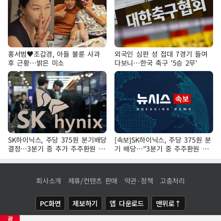
홍서범♥조갑경, 아들 불륜 사과
외국인 심판 성 접대 7경기 들여
후 근황…밝은 미소
다보니…한국 축구 '5승 2무'
SK하이닉스, 주당 375원 분기배당
[속보]SK하이닉스, 주당 375원 분
결정…3분기 중 추가 주주환원 발
기 배당…"3분기 중 주주환원 방
표
안 확정"
회사소개
제휴/컨텐츠 판매
약관·정책
고충처리
PC화면
제보하기
앱 다운로드
맨위로↑
광