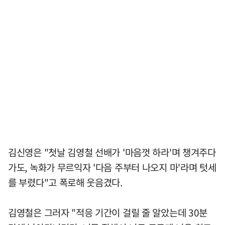
김신영은 "첫날 김영철 선배가 '마음껏 하라'며 챙겨주다
가도, 녹화가 무르익자 '다음 주부터 나오지 마'라며 텃세
를 부렸다"고 폭로해 웃음겼다.
김영철은 그러자 "적응 기간이 걸릴 줄 알았는데 30분