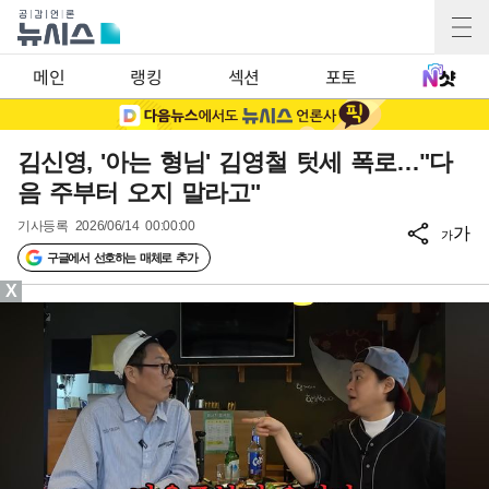
메인
랭킹
섹션
포토
김신영, '아는 형님' 김영철 텃세 폭로…"다
음 주부터 오지 말라고"
기사등록
2026/06/14 00:00:00
가
가
구글에서 선호하는 매체로 추가
X