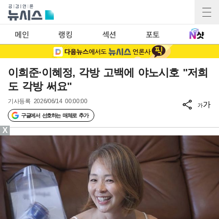
메인
랭킹
섹션
포토
이희준·이혜정, 각방 고백에 야노시호 "저희
도 각방 써요"
기사등록
2026/06/14 00:00:00
가
가
구글에서 선호하는 매체로 추가
X