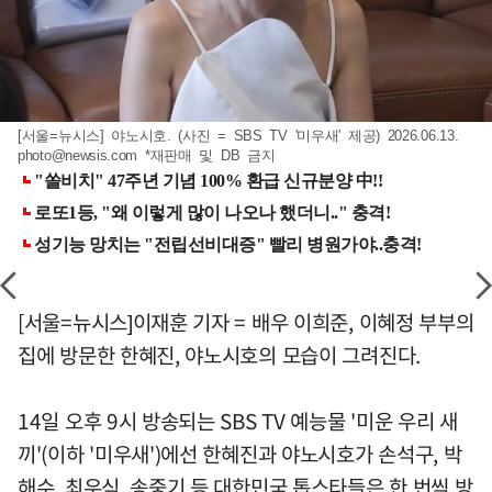
[서울=뉴시스] 야노시호. (사진 = SBS TV '미우새' 제공) 2026.06.13.
photo@newsis.com
*재판매 및 DB 금지
[서울=뉴시스]이재훈 기자 = 배우 이희준, 이혜정 부부의
집에 방문한 한혜진, 야노시호의 모습이 그려진다.
14일 오후 9시 방송되는 SBS TV 예능물 '미운 우리 새
끼'(이하 '미우새')에선 한혜진과 야노시호가 손석구, 박
해수, 최우식, 송중기 등 대한민국 톱스타들은 한 번씩 방