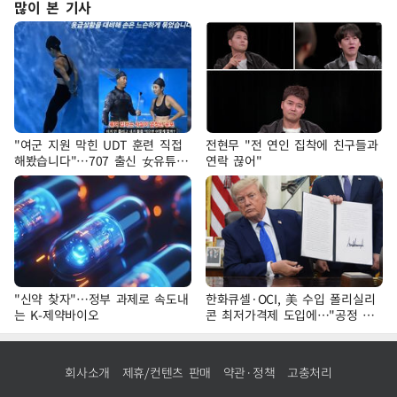
많이 본 기사
"여군 지원 막힌 UDT 훈련 직접
전현무 "전 연인 집착에 친구들과
해봤습니다"…707 출신 女유튜버
연락 끊어"
'완벽 소화'
"신약 찾자"…정부 과제로 속도내
한화큐셀·OCI, 美 수입 폴리실리
는 K-제약바이오
콘 최저가격제 도입에…"공정 경
쟁·수익성 개선 환영"
회사소개
제휴/컨텐츠 판매
약관·정책
고충처리