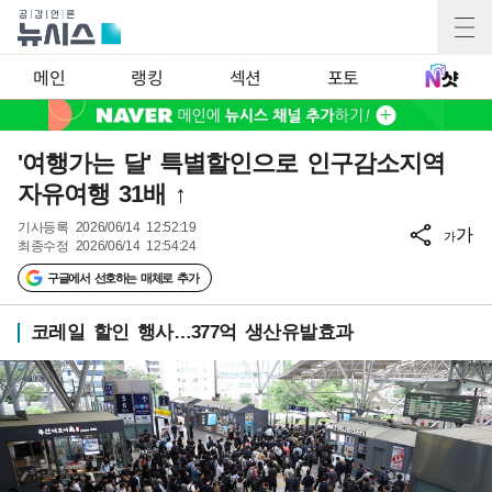
메인
랭킹
섹션
포토
'여행가는 달' 특별할인으로 인구감소지역
자유여행 31배 ↑
기사등록
2026/06/14 12:52:19
가
가
최종수정
2026/06/14 12:54:24
구글에서 선호하는 매체로 추가
코레일 할인 행사…377억 생산유발효과