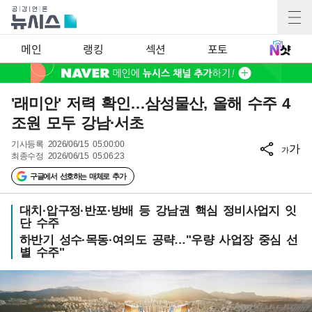
메인
랭킹
섹션
포토
'래미안' 저력 확인…삼성물산, 올해 수주 4
조원 모두 강남·서초
기사등록
2026/06/15 05:00:00
가
가
최종수정
2026/06/15 05:06:23
구글에서 선호하는 매체로 추가
대치·압구정·반포·방배 등 강남권 핵심 정비사업지 잇
단 수주
하반기 성수·목동·여의도 공략…"우량 사업장 중심 선
별 수주"