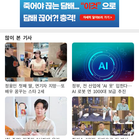
많이 본 기사
정웅인 첫째 딸, 연기자 지망…또
정부, 전 산업에 'AI 옷' 입힌다…
배우 꿈꾸는 스타 2세
AI 로봇 연 1000대 보급 추진