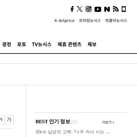
시, 스마트폰 액세서리에
NFC 더했다
K-Artprice
프라임뉴시스
위클리뉴시스
광장
포토
TV뉴시스
제휴 콘텐츠
제보