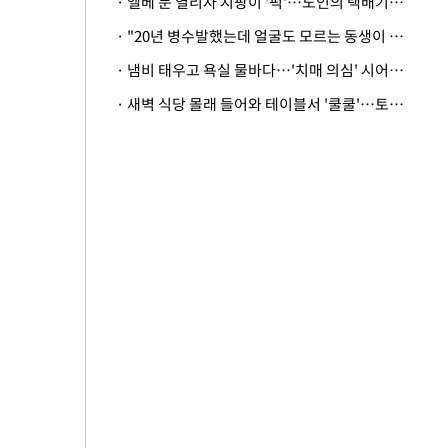
· 엘베 문 열리자 지팡이 '퍽'…노인의 택배기사 폭행 이유
· "20년 병수발했는데 얼굴도 모르는 동생이 유산 절반을"…배다른 형제 상속권 있을까
· 냄비 태우고 욕실 물바다…'치매 의심' 시어머니 검사 권유했다가 '날벼락'
· 새벽 식당 몰래 들어와 테이블서 '쿨쿨'…토사물 남기고 사라진 남성