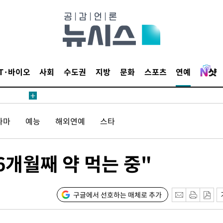
안겨드려 죄
IT·바이오
사회
수도권
지방
문화
스포츠
연예
안겨드려 죄
라마
예능
해외연예
스타
개월째 약 먹는 중"
구글에서 선호하는 매체로 추가