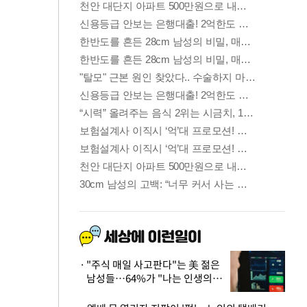
"주식 매일 사고판다"는 美 젊은
남성들…64%가 "나는 인생의
패배자“