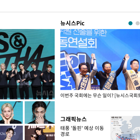
뉴시스Pic
폭력 피해자에 위로·사과…"국가
이번주 국회에는 무슨 일이? [뉴시스국회토
"
그래픽뉴스
태풍 '돌핀' 예상 이동
경로