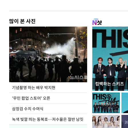
많이 본 사진
컴백하는 스키즈
이 대통령, 국가
기념촬영 하는 배우 박지현
가 책임지고 치유
'무민 팝업 스토어' 오픈
삼정검 수치 수여식
녹색 빛깔 띄는 동복호…저수율은 절반 남짓