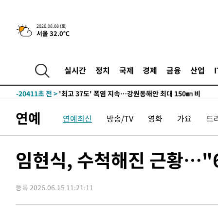
2026.08.08 (토)
서울 32.0℃
-13537초 전 >
[속보]뉴욕증시 상승 마감…S&P 0.6% 나스닥 1.3%↑
-31790초 전 >
[속보]'압수수색·성접대 논란' 축구협회 "실망과 걱정 
실시간
정치
국제
경제
금융
산업
송"
-20411초 전 >
'최고 37도' 폭염 지속…강원동해안 최대 150㎜ 비
-13537초 전 >
[속보]뉴욕증시 상승 마감…S&P 0.6% 나스닥 1.3%↑
-31790초 전 >
[속보]'압수수색·성접대 논란' 축구협회 "실망과 걱정 
연예
연예최신
방송/TV
영화
가요
드
송"
-20411초 전 >
'최고 37도' 폭염 지속…강원동해안 최대 150㎜ 비
-13537초 전 >
[속보]뉴욕증시 상승 마감…S&P 0.6% 나스닥 1.3%↑
임현식, 수척해진 근황…"6
등록 2026.06.15 11:21:11